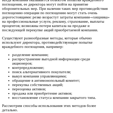
Когда компания оказывается объектом попытки враждебного
поглощения, ее директора могут пойти на принятие
оборонительных мер. При наличии таких мер противодействия
поглощению операции по поглощению могут стать очень
дорогостоящими: резко возрастут затраты компании-«хищника»
на профессиональные услуги, рекламу, страхование, выплаты
процентов; возможны потери капитала на продаже и
последующей перекупке акций приобретаемой компании.
Существуют разнообразные методы, которые обычно
используют директора, противодействующие попытке
враждебного поглощения, например:
разделение компании;
распространение выгодной информации среди
акционеров;
контрпредложение;
поиск альтернативного покупателя;
выкуп компании управляющими;
обращение в антимонопольный комитет;
перекупка собственных акций;
переоценка активов;
продажа или приобретение активов;
восстановление статуса компании закрытого типа.
Рассмотрим способы использования этих методов более
детально.