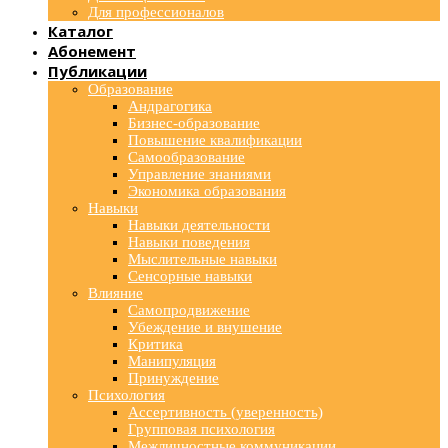
Для профессионалов
Каталог
Абонемент
Публикации
Образование
Андрагогика
Бизнес-образование
Повышение квалификации
Самообразование
Управление знаниями
Экономика образования
Навыки
Навыки деятельности
Навыки поведения
Мыслительные навыки
Сенсорные навыки
Влияние
Самопродвижение
Убеждение и внушение
Критика
Манипуляция
Принуждение
Психология
Ассертивность (уверенность)
Групповая психология
Межличностные коммуникации