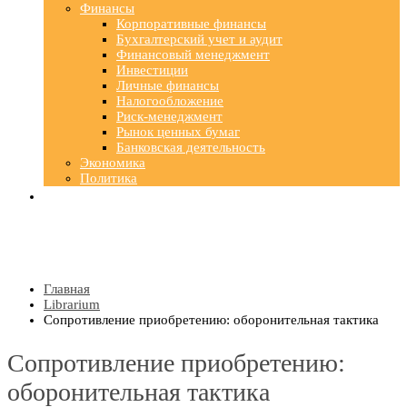
Финансы
Корпоративные финансы
Бухгалтерский учет и аудит
Финансовый менеджмент
Инвестиции
Личные финансы
Налогообложение
Риск-менеджмент
Рынок ценных бумаг
Банковская деятельность
Экономика
Политика
Главная
Librarium
Сопротивление приобретению: оборонительная тактика
Сопротивление приобретению:
оборонительная тактика