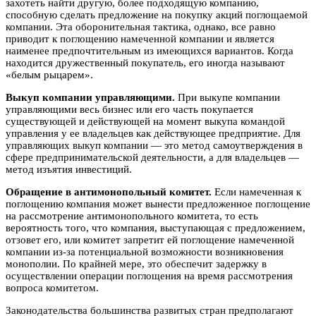
захотеть найти другую, более подходящую компанию,
способную сделать предложение на покупку акций поглощаемой
компании. Эта оборонительная тактика, однако, все равно
приводит к поглощению намеченной компании и является
наименее предпочтительным из имеющихся вариантов. Когда
находится дружественный покупатель, его иногда называют
«белым рыцарем».
Выкуп компании управляющими.
При выкупе компании
управляющими весь бизнес или его часть покупается
существующей и действующей на момент выкупа командой
управления у ее владельцев как действующее предприятие. Для
управляющих выкуп компании — это метод самоутверждения в
сфере предпринимательской деятельности, а для владельцев —
метод изъятия инвестиций.
Обращение в антимонопольный комитет.
Если намеченная к
поглощению компания может вынести предложенное поглощение
на рассмотрение антимонопольного комитета, то есть
вероятность того, что компания, выступающая с предложением,
отзовет его, или комитет запретит ей поглощение намеченной
компании из-за потенциальной возможности возникновения
монополии. По крайней мере, это обеспечит задержку в
осуществлении операции поглощения на время рассмотрения
вопроса комитетом.
Законодательства большинства развитых стран предполагают