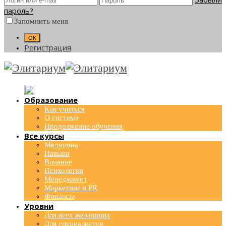
пароль?
Запомнить меня
Регистрация
Образование
Как учиться
О системе
Продолжение обучения
Все курсы
Медицина
Навыки
Влияние
Психология
Менеджмент
Маркетинг и PR
Финансы
Уровни
Для всех желающих
Для специалистов