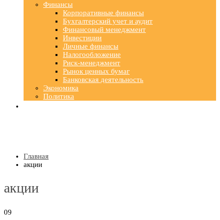
Финансы
Корпоративные финансы
Бухгалтерский учет и аудит
Финансовый менеджмент
Инвестиции
Личные финансы
Налогообложение
Риск-менеджмент
Рынок ценных бумаг
Банковская деятельность
Экономика
Политика
Главная
акции
акции
09