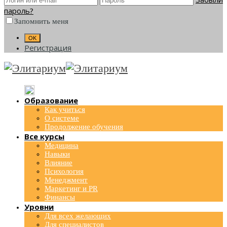
пароль?
Запомнить меня
Регистрация
Образование
Как учиться
О системе
Продолжение обучения
Все курсы
Медицина
Навыки
Влияние
Психология
Менеджмент
Маркетинг и PR
Финансы
Уровни
Для всех желающих
Для специалистов