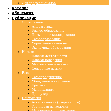
Для профессионалов
Каталог
Абонемент
Публикации
Образование
Андрагогика
Бизнес-образование
Повышение квалификации
Самообразование
Управление знаниями
Экономика образования
Навыки
Навыки деятельности
Навыки поведения
Мыслительные навыки
Сенсорные навыки
Влияние
Самопродвижение
Убеждение и внушение
Критика
Манипуляция
Принуждение
Психология
Ассертивность (уверенность)
Групповая психология
Межличностные коммуникации