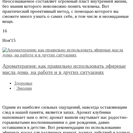
Неосознаваемое составляет огромный пласт внутренней жизни,
без знания которого невозможно понять человека. Вот
практический проективный метод, с помощью которого вы
сможете много узнать о самих себе, в том числе и неожиданные
вещи.
16
Ноя'15
Ароматерапия: как правильно использовать эфирные
масла дома, на работе и в других ситуациях
Здоровье
|
Эмоции
Одним из наиболее сильных ощущений, навсегда оставляющим
след в нашей памяти, является запах. Аромат клубники
напоминает нам о лете; аромат ванили окутывает нас радостно-
горьковатыми воспоминаниями о дне рождения, давно
оставшимся в детстве. Вот рекомендации по использованию
эфирных масел для различных комнат, разных действий и разных