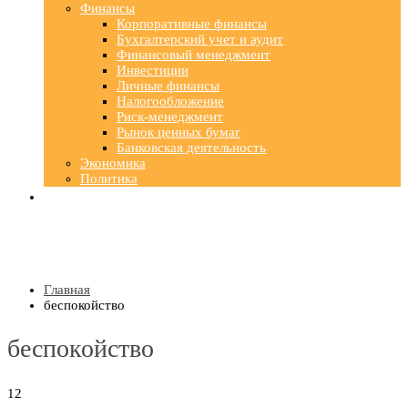
Финансы
Корпоративные финансы
Бухгалтерский учет и аудит
Финансовый менеджмент
Инвестиции
Личные финансы
Налогообложение
Риск-менеджмент
Рынок ценных бумаг
Банковская деятельность
Экономика
Политика
Главная
беспокойство
беспокойство
12