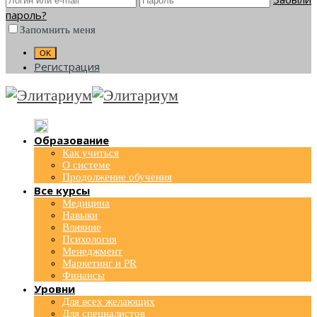
пароль?
Запомнить меня
Регистрация
Образование
Как учиться
О системе
Продолжение обучения
Все курсы
Медицина
Навыки
Влияние
Психология
Менеджмент
Маркетинг и PR
Финансы
Уровни
Для всех желающих
Для специалистов