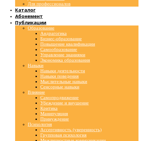
Для профессионалов
Каталог
Абонемент
Публикации
Образование
Андрагогика
Бизнес-образование
Повышение квалификации
Самообразование
Управление знаниями
Экономика образования
Навыки
Навыки деятельности
Навыки поведения
Мыслительные навыки
Сенсорные навыки
Влияние
Самопродвижение
Убеждение и внушение
Критика
Манипуляция
Принуждение
Психология
Ассертивность (уверенность)
Групповая психология
Межличностные коммуникации