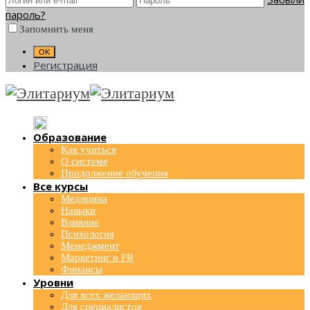
пароль?
Запомнить меня
Регистрация
Образование
Как учиться
О системе
Продолжение обучения
Все курсы
Медицина
Навыки
Влияние
Психология
Менеджмент
Маркетинг и PR
Финансы
Уровни
Для всех желающих
Для специалистов