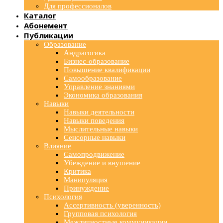
Для профессионалов
Каталог
Абонемент
Публикации
Образование
Андрагогика
Бизнес-образование
Повышение квалификации
Самообразование
Управление знаниями
Экономика образования
Навыки
Навыки деятельности
Навыки поведения
Мыслительные навыки
Сенсорные навыки
Влияние
Самопродвижение
Убеждение и внушение
Критика
Манипуляция
Принуждение
Психология
Ассертивность (уверенность)
Групповая психология
Межличностные коммуникации