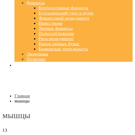
Финансы
Корпоративные финансы
Бухгалтерский учет и аудит
Финансовый менеджмент
Инвестиции
Личные финансы
Налогообложение
Риск-менеджмент
Рынок ценных бумаг
Банковская деятельность
Экономика
Политика
Главная
мышцы
мышцы
13