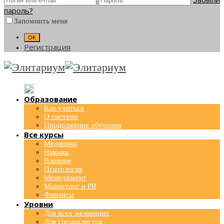
пароль?
Запомнить меня
Регистрация
Образование
Как учиться
О системе
Продолжение обучения
Все курсы
Медицина
Навыки
Влияние
Психология
Менеджмент
Маркетинг и PR
Финансы
Уровни
Для всех желающих
Для специалистов