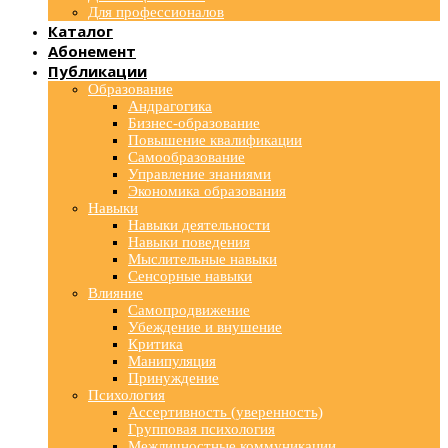
Для профессионалов
Каталог
Абонемент
Публикации
Образование
Андрагогика
Бизнес-образование
Повышение квалификации
Самообразование
Управление знаниями
Экономика образования
Навыки
Навыки деятельности
Навыки поведения
Мыслительные навыки
Сенсорные навыки
Влияние
Самопродвижение
Убеждение и внушение
Критика
Манипуляция
Принуждение
Психология
Ассертивность (уверенность)
Групповая психология
Межличностные коммуникации