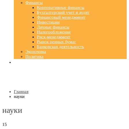
Финансы
Корпоративные финансы
Бухгалтерский учет и аудит
Финансовый менеджмент
Инвестиции
Личные финансы
Налогообложение
Риск-менеджмент
Рынок ценных бумаг
Банковская деятельность
Экономика
Политика
Главная
науки
науки
15