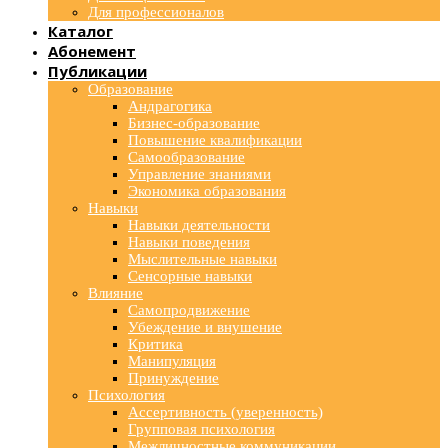
Для профессионалов
Каталог
Абонемент
Публикации
Образование
Андрагогика
Бизнес-образование
Повышение квалификации
Самообразование
Управление знаниями
Экономика образования
Навыки
Навыки деятельности
Навыки поведения
Мыслительные навыки
Сенсорные навыки
Влияние
Самопродвижение
Убеждение и внушение
Критика
Манипуляция
Принуждение
Психология
Ассертивность (уверенность)
Групповая психология
Межличностные коммуникации