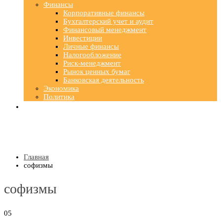
Финансы
Корпоративные финансы
Бухгалтерский учет и аудит
Финансовый менеджмент
Инвестиции
Личные финансы
Налогообложение
Риск-менеджмент
Рынок ценных бумаг
Банковская деятельность
Экономика
Политика
Главная
софизмы
софизмы
05