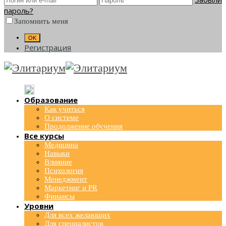
пароль?
Запомнить меня
Регистрация
Образование
Как учиться
О системе
Продолжение обучения
Все курсы
Медицина
Навыки
Влияние
Психология
Менеджмент
Маркетинг и PR
Финансы
Уровни
Для всех желающих
Для специалистов