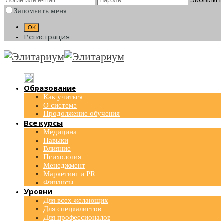
Запомнить меня
Регистрация
Образование
Как учиться
О системе
Продолжение обучения
Все курсы
Медицина
Навыки
Влияние
Психология
Менеджмент
Маркетинг и PR
Финансы
Уровни
Для всех желающих
Для специалистов
Для профессионалов