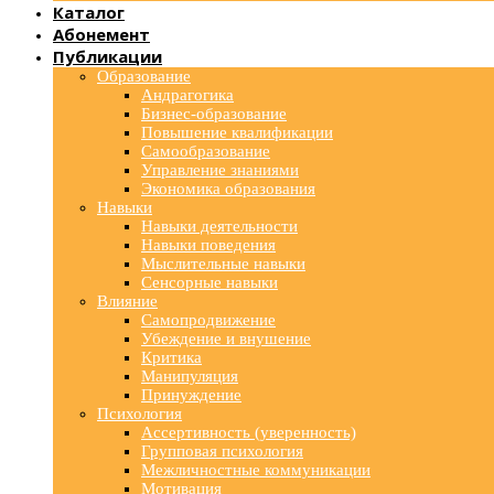
Каталог
Абонемент
Публикации
Образование
Андрагогика
Бизнес-образование
Повышение квалификации
Самообразование
Управление знаниями
Экономика образования
Навыки
Навыки деятельности
Навыки поведения
Мыслительные навыки
Сенсорные навыки
Влияние
Самопродвижение
Убеждение и внушение
Критика
Манипуляция
Принуждение
Психология
Ассертивность (уверенность)
Групповая психология
Межличностные коммуникации
Мотивация