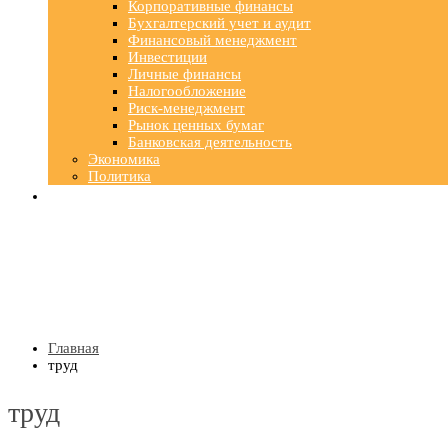
Корпоративные финансы
Бухгалтерский учет и аудит
Финансовый менеджмент
Инвестиции
Личные финансы
Налогообложение
Риск-менеджмент
Рынок ценных бумаг
Банковская деятельность
Экономика
Политика
Главная
труд
труд