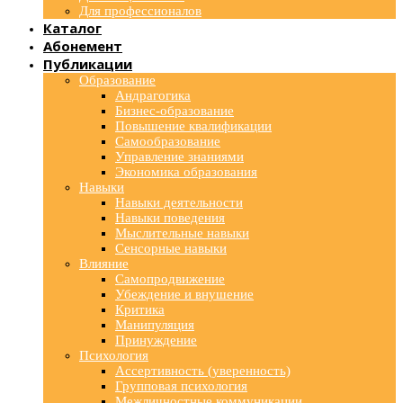
Для профессионалов
Каталог
Абонемент
Публикации
Образование
Андрагогика
Бизнес-образование
Повышение квалификации
Самообразование
Управление знаниями
Экономика образования
Навыки
Навыки деятельности
Навыки поведения
Мыслительные навыки
Сенсорные навыки
Влияние
Самопродвижение
Убеждение и внушение
Критика
Манипуляция
Принуждение
Психология
Ассертивность (уверенность)
Групповая психология
Межличностные коммуникации