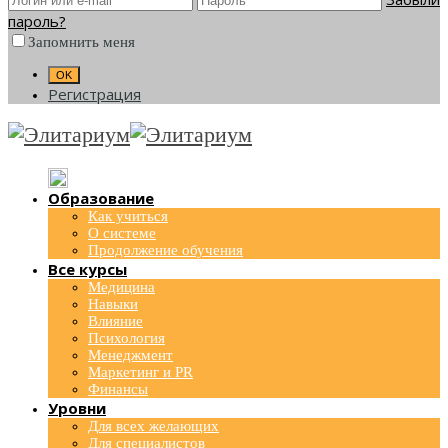
пароль?
Запомнить меня
Регистрация
Образование
Как учиться
О системе
Продолжение обучения
Все курсы
Медицина
Навыки
Влияние
Психология
Менеджмент
Маркетинг и PR
Финансы
Уровни
Для всех желающих
Для специалистов