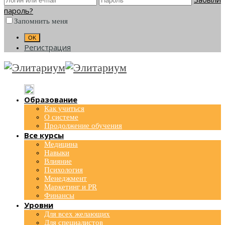
пароль?
Запомнить меня
Регистрация
Образование
Как учиться
О системе
Продолжение обучения
Все курсы
Медицина
Навыки
Влияние
Психология
Менеджмент
Маркетинг и PR
Финансы
Уровни
Для всех желающих
Для специалистов