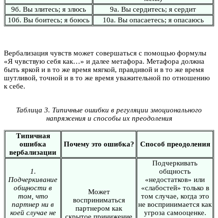
9б. Вы злитесь; я злюсь
9а. Вы сердитесь; я сердит
10б. Вы боитесь; я боюсь
10а. Вы опасаетесь; я опасаюсь
Вербализация чувств может совершаться с помощью формулы
«Я чувствую себя как…» и далее метафора. Метафора должна
быть яркой и в то же время мягкой, правдивой и в то же время
шутливой, точной и в то же время уважительной по отношению
к себе.
Таблица 3. Типичные ошибки в регуляции эмоционального
напряжения и способы их преодоления
Типичная
ошибка
Почему это ошибка?
Способ преодоления
вербализации
Подчеркивать
1.
общность
Подчеркивание
«недостатков» или
общности в
«слабостей» только в
Может
том, что
том случае, когда это
восприниматься
партнер ни в
не воспринимается как
партнером как
коей случае не
угроза самооценке.
скрытое принижение