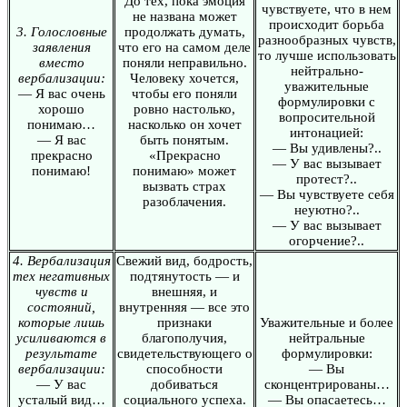
До тех, пока эмоция
чувствуете, что в нем
не названа может
происходит борьба
3. Голословные
продолжать думать,
разнообразных чувств,
заявления
что его на самом деле
то лучше использовать
вместо
поняли неправильно.
нейтрально-
вербализации:
Человеку хочется,
уважительные
— Я вас очень
чтобы его поняли
формулировки с
хорошо
ровно настолько,
вопросительной
понимаю…
насколько он хочет
интонацией:
— Я вас
быть понятым.
— Вы удивлены?..
прекрасно
«Прекрасно
— У вас вызывает
понимаю!
понимаю» может
протест?..
вызвать страх
— Вы чувствуете себя
разоблачения.
неуютно?..
— У вас вызывает
огорчение?..
4. Вербализация
Свежий вид, бодрость,
тех негативных
подтянутость — и
чувств и
внешняя, и
состояний,
внутренняя — все это
которые лишь
признаки
Уважительные и более
усиливаются в
благополучия,
нейтральные
результате
свидетельствующего о
формулировки:
вербализации:
способности
— Вы
— У вас
добиваться
сконцентрированы…
усталый вид…
социального успеха.
— Вы опасаетесь…