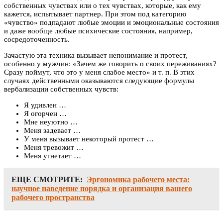
собственных чувствах или о тех чувствах, которые, как ему
кажется, испытывает партнер. При этом под категорию
«чувство» подпадают любые эмоции и эмоциональные состояния
и даже вообще любые психические состояния, например,
сосредоточенность.
Зачастую эта техника вызывает непонимание и протест,
особенно у мужчин: «Зачем же говорить о своих переживаниях?
Сразу поймут, что это у меня слабое место» и т. п. В этих
случаях действенными оказываются следующие формулы
вербализации собственных чувств:
Я удивлен …
Я огорчен …
Мне неуютно …
Меня задевает …
У меня вызывает некоторый протест …
Меня тревожит …
Меня угнетает …
ЕЩЕ СМОТРИТЕ:
Эргономика рабочего места:
научное наведение порядка и организация вашего
рабочего пространства