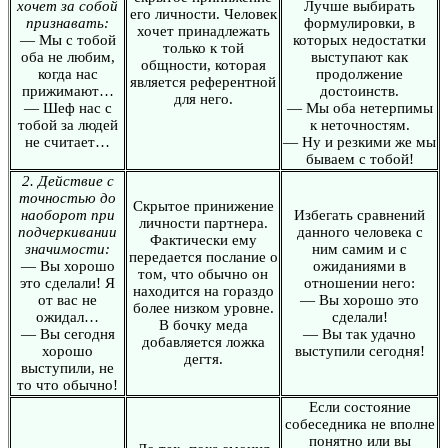
хочет за собой
Лучше выбирать
его личности. Человек
признавать:
формулировки, в
хочет принадлежать
— Мы с тобой
которых недостатки
только к той
оба не любим,
выступают как
общности, которая
когда нас
продолжение
является референтной
прижимают…
достоинств.
для него.
— Шеф нас с
— Мы оба нетерпимы
тобой за людей
к неточностям.
не считает…
— Ну и резкими же мы
бываем с тобой!
2. Действие с
точностью до
Скрытое принижение
наоборот при
Избегать сравнений
личности партнера.
подчеркивании
данного человека с
Фактически ему
значимости:
ним самим и с
передается послание о
— Вы хорошо
ожиданиями в
том, что обычно он
это сделали! Я
отношении него:
находится на гораздо
от вас не
— Вы хорошо это
более низком уровне.
ожидал…
сделали!
В бочку меда
— Вы сегодня
— Вы так удачно
добавляется ложка
хорошо
выступили сегодня!
дегтя.
выступили, не
то что обычно!
Если состояние
собеседника не вполне
понятно или вы