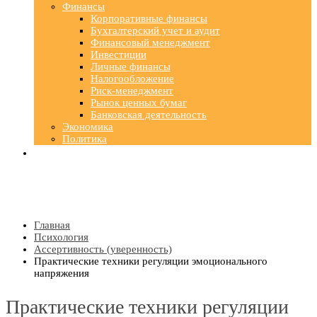
Финансы
Корпоративные финансы
Бухгалтерский учет и аудит
Финансовый менеджмент
Инвестиции
Личные финансы
Налогообложение
Риск-менеджмент
Рынок ценных бумаг
Банковская деятельность
Экономика
Политика
Главная
Психология
Ассертивность (уверенность)
Практические техники регуляции эмоционального
напряжения
Практические техники регуляции