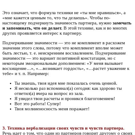
Это означает, что формула техники не «ты мне нравишься», а
«мне кажется ценным то, что ты делаешь». Чтобы по-
настоящему подчеркнуть значимость партнера, нужно
замечать
и запоминать, что он делает.
В этой технике, как и во многих
других проявляется интерес к партнеру.
Подчеркивание значимости — это не комплимент в расхожем
значении этого слова, потому что комплимент вполне может
быть лестью, т. е. неискренним восхвалением. Подчеркивание
значимости — это вариант позитивной констатации, но с
некоторым эмоциональным дополнением: «У меня вызывает
восхищение…», «…возникает гордость», «…растет уважение к
тебе» и т. п. Например:
Ты знаешь, твоя идея мне показалась очень ценной.
Я несколько раз вспоминал(а) сегодня: как здорово ты
ответил(а) вчера на вопрос из зала.
Я увидел твои расчеты и проникся благоговением!
Вот это работа! Супер!
Твоя молниеносность меня поражает!
3. Техника вербализации своих чувств и чувств партнера.
Речь идет о том, что один из партнеров говорит другому о своих