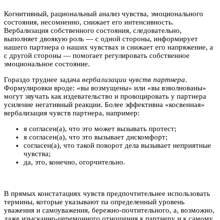
Когнитивный, рациональный анализ чувства, эмоционального
состояния, несомненно, снижает его интенсивность.
Вербализация собственного состояния, следовательно,
выполняет двоякую роль — с одной стороны, информирует
нашего партнера о наших чувствах и снижает его напряжение, а
с другой стороны — помогает регулировать собственное
эмоциональное состояние.
Гораздо труднее задача
вербализации чувств партнера
.
Формулировки вроде: «вы возмущены» или «вы взволнованы»
могут звучать как издевательство и провоцировать у партнера
усиление негативный реакции. Более эффективна «косвенная»
вербализация чувств партнера, например:
я согласен(а), что это может вызывать протест;
я согласен(а), что это вызывает дискомфорт;
согласен(а), что такой поворот дела вызывает неприятные
чувства;
да, это, конечно, огорчительно.
В прямых констатациях чувств предпочтительнее использовать
термины, которые указывают па определенный уровень
уважения и самоуважения, бережно-почтительного, а, возможно,
даже изысканно-церемонного отношения к партнеру и к самому