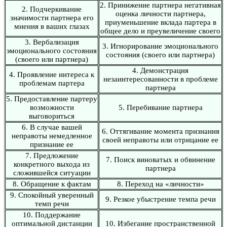
2. Принижение партнера негативная
2. Подчеркивание
оценка личности партнера,
значимости партнера его
приуменьшение вклада партера в
мнения в ваших глазах
общее дело и преувеличение своего
3. Вербализация
3. Игнорирование эмоционального
эмоционального состояния
состояния (своего или партнера)
(своего или партнера)
4. Демонстрация
4. Проявление интереса к
незаинтересованности в проблеме
проблемам партера
партнера
5. Предоставление партеру
возможности
5. Перебивание партнера
выговориться
6. В случае вашей
6. Оттягивание момента признания
неправоты немедленное
своей неправоты или отрицание ее
признание ее
7. Предложение
7. Поиск виноватых и обвинение
конкретного выхода из
партнера
сложившейся ситуации
8. Обращение к фактам
8. Переход на «личности»
9. Спокойный уверенный
9. Резкое убыстрение темпа речи
темп речи
10. Поддержание
оптимальной дистанции
10. Избегание пространственной