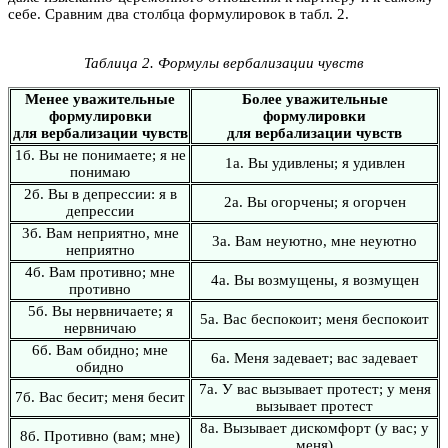
себе. Сравним два столбца формулировок в табл. 2.
Таблица 2. Формулы вербализации чувств
Менее уважительные
Более уважительные
формулировки
формулировки
для вербализации чувств
для вербализации чувств
1б. Вы не понимаете; я не
1а. Вы удивлены; я удивлен
понимаю
2б. Вы в депрессии: я в
2а. Вы огорчены; я огорчен
депрессии
3б. Вам неприятно, мне
3а. Вам неуютно, мне неуютно
неприятно
4б. Вам противно; мне
4а. Вы возмущены, я возмущен
противно
5б. Вы нервничаете; я
5а. Вас беспокоит; меня беспокоит
нервничаю
6б. Вам обидно; мне
6а. Меня задевает; вас задевает
обидно
7а. У вас вызывает протест; у меня
7б. Вас бесит; меня бесит
вызывает протест
8а. Вызывает дискомфорт (у вас; у
8б. Противно (вам; мне)
меня)