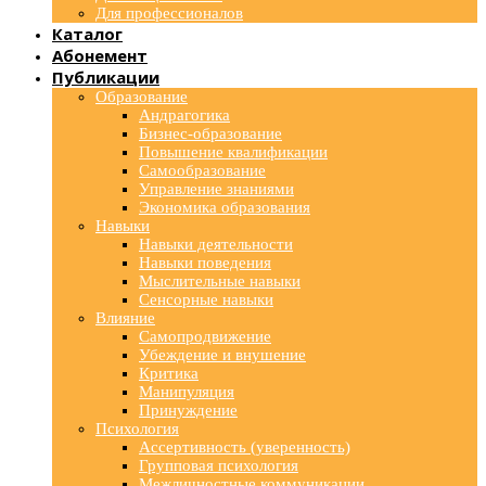
Для профессионалов
Каталог
Абонемент
Публикации
Образование
Андрагогика
Бизнес-образование
Повышение квалификации
Самообразование
Управление знаниями
Экономика образования
Навыки
Навыки деятельности
Навыки поведения
Мыслительные навыки
Сенсорные навыки
Влияние
Самопродвижение
Убеждение и внушение
Критика
Манипуляция
Принуждение
Психология
Ассертивность (уверенность)
Групповая психология
Межличностные коммуникации