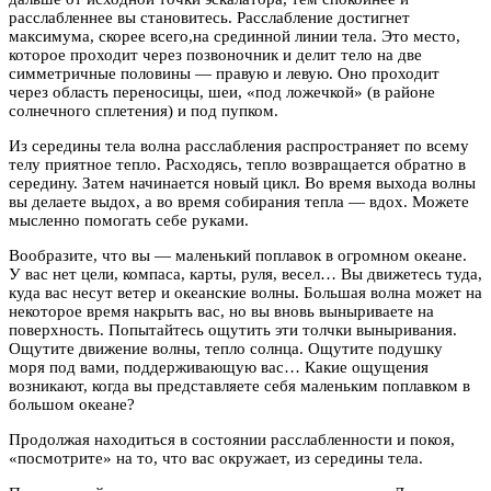
расслабленнее вы становитесь. Расслабление достигнет
максимума, скорее всего,на срединной линии тела. Это место,
которое проходит через позвоночник и делит тело на две
симметричные половины — правую и левую. Оно проходит
через область переносицы, шеи, «под ложечкой» (в районе
солнечного сплетения) и под пупком.
Из середины тела волна расслабления распространяет по всему
телу приятное тепло. Расходясь, тепло возвращается обратно в
середину. Затем начинается новый цикл. Во время выхода волны
вы делаете выдох, а во время собирания тепла — вдох. Можете
мысленно помогать себе руками.
Вообразите, что вы — маленький поплавок в огромном океане.
У вас нет цели, компаса, карты, руля, весел… Вы движетесь туда,
куда вас несут ветер и океанские волны. Большая волна может на
некоторое время накрыть вас, но вы вновь выныриваете на
поверхность. Попытайтесь ощутить эти толчки выныривания.
Ощутите движение волны, тепло солнца. Ощутите подушку
моря под вами, поддерживающую вас… Какие ощущения
возникают, когда вы представляете себя маленьким поплавком в
большом океане?
Продолжая находиться в состоянии расслабленности и покоя,
«посмотрите» на то, что вас окружает, из середины тела.