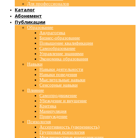
Для профессионалов
Каталог
Абонемент
Публикации
Образование
Андрагогика
Бизнес-образование
Повышение квалификации
Самообразование
Управление знаниями
Экономика образования
Навыки
Навыки деятельности
Навыки поведения
Мыслительные навыки
Сенсорные навыки
Влияние
Самопродвижение
Убеждение и внушение
Критика
Манипуляция
Принуждение
Психология
Ассертивность (уверенность)
Групповая психология
Межличностные коммуникации