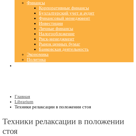
Финансы
Корпоративные финансы
Бухгалтерский учет и аудит
Финансовый менеджмент
Инвестиции
Личные финансы
Налогообложение
Риск-менеджмент
Рынок ценных бумаг
Банковская деятельность
Экономика
Политика
Главная
Librarium
Техники релаксации в положении стоя
Техники релаксации в положении
стоя