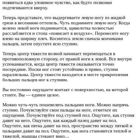
появиться едва уловимое чувство, как будто позвонки
подтягиваются кверху.
Теперь представьте, что выдергиваете левую ногу из жидкой
грязи в весеннюю оттепель. Чуть поднимите левую ногу. Когда
колено левой ноги поднимается, щиколотка полностью
расслабляется и стопа «повисает в воздухе». Перенесите ногу
влево на ширину плеч. Коснитесь земли сначала кончиками
пальцев, затем опустите всю ступню.
Теперь центр тяжести волной начинает перемещаться в
противоположную сторону, от правой ноги к левой. Все внутри
успокаивается, когда центр тяжести оказывается точно
посередине. Носки ног стоят устойчиво и прямо, ступни
параллельны. Центр тяжести находится в месте прикрепления
больших пальцев ног к ступням.
Вы постоянно ощущаете контакт с поверхностью, на которой
стоите. Вы — единое целое.
Можно чуть-чуть пошевелить пальцами ноги. Можно напрячь
ступню. Почувствуйте свои пальцы на ноге, отметьте их
ощущения. Почувствуйте под ступней пол. Ощутите, как ступня
давит на него. Ощутите, как каждый палец давит на пол.
Ощутите, как пятка давит на пол, пространство между пяткой и
пальцами давит на пол. Ощутите, как нога становится теплой и
тяжелой, мышцы стекают вниз…