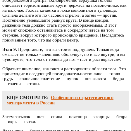
воображаемого центра. Одновременно верхушка головы
описывает горизонтальные круги, держась на позвоночнике, как
на палочке. Голова качается в ложе монолитного туловища.
Сначала делайте это по часовой стрелке, а затем — против.
Постепенно уменьшайте радиус круга. В конце концов,
движение тела должно стать просто воображаемым. В этот
момент спокойно остановитесь и сосредоточьтесь на том
стержне, вокруг которого происходило вращение. Насладитесь
пониманием того, что вы обрели центр.
Этап 9.
Представьте, что вы стоите под душем. Теплая вода
омывает не только «внешнюю оболочку», но и все внутри, и вы
чувствуете, что тело от головы до нот «тает и растворяется».
Обратите внимание, как тают и растворяются области тела. Это
происходит в следующей последовательности: лицо — горло —
грудь — солнечное сплетение — пупок — низ живота — бедра
— голени — стопы.
ЕЩЕ СМОТРИТЕ:
Особенности стратегического
менеджмента в России
Затем затылок — шея — спина — поясница — ягодицы — бедра
— икры — пятки.