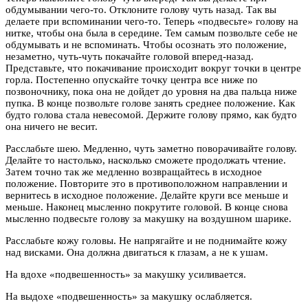
обдумывании чего-то. Отклоните голову чуть назад. Так вы
делаете при вспоминании чего-то. Теперь «подвесьте» голову на
нитке, чтобы она была в середине. Тем самым позвольте себе не
обдумывать и не вспоминать. Чтобы осознать это положение,
незаметно, чуть-чуть покачайте головой вперед-назад.
Представьте, что покачивание происходит вокруг точки в центре
горла. Постепенно опускайте точку центра все ниже по
позвоночнику, пока она не дойдет до уровня на два пальца ниже
пупка. В конце позвольте голове занять среднее положение. Как
будто голова стала невесомой. Держите голову прямо, как будто
она ничего не весит.
Расслабьте шею. Медленно, чуть заметно поворачивайте голову.
Делайте то настолько, насколько сможете продолжать чтение.
Затем точно так же медленно возвращайтесь в исходное
положение. Повторите это в противоположном направлении и
вернитесь в исходное положение. Делайте круги все меньше и
меньше. Наконец мысленно покрутите головой. В конце снова
мысленно подвесьте голову за макушку на воздушном шарике.
Расслабьте кожу головы. Не напрягайте и не поднимайте кожу
над висками. Она должна двигаться к глазам, а не к ушам.
На вдохе «подвешенность» за макушку усиливается.
На выдохе «подвешенность» за макушку ослабляется.