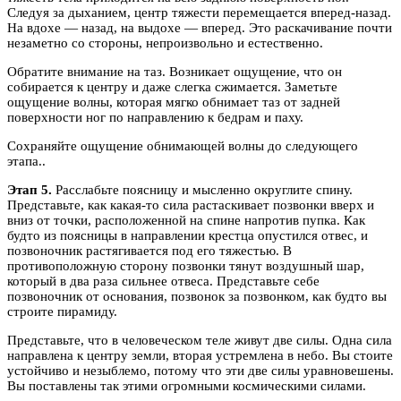
Следуя за дыханием, центр тяжести перемещается вперед-назад.
На вдохе — назад, на выдохе — вперед. Это раскачивание почти
незаметно со стороны, непроизвольно и естественно.
Обратите внимание на таз. Возникает ощущение, что он
собирается к центру и даже слегка сжимается. Заметьте
ощущение волны, которая мягко обнимает таз от задней
поверхности ног по направлению к бедрам и паху.
Сохраняйте ощущение обнимающей волны до следующего
этапа..
Этап 5.
Расслабьте поясницу и мысленно округлите спину.
Представьте, как какая-то сила растаскивает позвонки вверх и
вниз от точки, расположенной на спине напротив пупка. Как
будто из поясницы в направлении крестца опустился отвес, и
позвоночник растягивается под его тяжестью. В
противоположную сторону позвонки тянут воздушный шар,
который в два раза сильнее отвеса. Представьте себе
позвоночник от основания, позвонок за позвонком, как будто вы
строите пирамиду.
Представьте, что в человеческом теле живут две силы. Одна сила
направлена к центру земли, вторая устремлена в небо. Вы стоите
устойчиво и незыблемо, потому что эти две силы уравновешены.
Вы поставлены так этими огромными космическими силами.