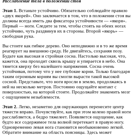
Расслабление тела в положении стоя
Этап 1.
Встаньте устойчиво. Обязательно соблюдайте правило
«двух якорей». Оно заключается в том, что в положении стоя вы
должны всегда иметь два фиксатора устойчивости — «якоря».
Первый — ноги. Следите за тем, чтобы стоять на обеих ногах
устойчиво, чуть раздвинув их в стороны. Второй «якорь» —
свободная рука.
Вы стоите как гибкое дерево. Оно неподвижно и в то же время
реагирует на внешнюю среду. Не двигайтесь, сохраняя позу.
Будьте как высокая и стройная сосна. Настолько высокая, что,
кажется, она проходит сквозь крышу и упирается в небо. Она
тянется кверху без малейшего напряжения. Сосна очень
устойчивая, потому что у нее глубокие корни. Только благодаря
таким огромным корням вы смогли вырасти такой высокой
сосной. Представьте, что ноги вросли в землю, продолжаясь в
ней на несколько метров. Постоянно ощущайте контакт с
поверхностью, на которой стоите. Продолжайте знакомить мозг
с ощущением незыблемости.
Этап 2.
Легко, незаметно для окружающих перенесите центр
тяжести вправо. Почувствуйте, как при этом колено правой ноги
расслабляется, а бедро тяжелеет. Появляется ощущение, как
будто все содержимое тела волной перетекает в правую ногу.
Одновременно левая нога становится необыкновенно легкой.
Обратите внимание на область поясницы. Здесь может