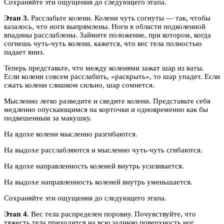
Сохраняйте эти ощущения до следующего этапа.
Этап 3.
Расслабьте колени. Колени чуть согнуты — так, чтобы
казалось, что ноги выпрямлены. Ноги в области подколенной
впадины расслаблены. Займите положение, при котором, когда
согнешь чуть-чуть колени, кажется, что вес тела полностью
падает вниз.
Теперь представьте, что между коленями зажат шар из ваты.
Если колени совсем расслабить, «раскрыть», то шар упадет. Если
сжать колени слишком сильно, шар сомнется.
Мысленно легко разведите и сведите колени. Представьте себя
медленно опускающимся на корточки и одновременно как бы
подвешенным за макушку.
На вдохе колени мысленно разгибаются.
На выдохе расслабляются и мысленно чуть-чуть сгибаются.
На вдохе направленность коленей внутрь усиливается.
На выдохе направленность коленей внутрь уменьшается.
Сохраняйте эти ощущения до следующего этапа.
Этап 4.
Вес тела распределен поровну. Почувствуйте, что
тяжесть тела приходится на всю заднюю поверхность ног.