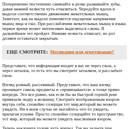
Попеременно постепенно сжимайте и резко разжимайте зубы,
давая нижней челюсти чуть отвалиться. Чередуйте вдохи и
выдохи соответственно движениям жевательных мышц.
Заметьте, как на выдохе изменяется ощущение напряжения
мышц лица и глаз. При расслаблении жевательных мышц и языка
первое время может интенсивно выделяться слюна. В
дальнейшем это пройдет. Нижняя челюсть отвисает, но рот
должен оставаться закрытым.
ЕЩЕ СМОТРИТЕ:
Мотивация или демотивация?
Представьте, что информация входит в вас не через глаза, а
через затылок, то есть что вы смотрите затылком, и расслабьте
глаза.
Взгляд ровный, рассеянный. Представьте, что ваш взгляд
проникает сквозь предметы и «привязывается» к точке прямо
впереди. Это все равно, как если бы на быстрой горной реке
привязали лодку к колышку. Смотрите воображаемым взором
внутрь себя, спокойно созерцая тот мир,который вы можете
увидеть. Ни в коем случае не пытайтесь что-то увидеть,
прилагая усилия. Просто спокойно созерцайте то пространство,
тот мир, который вы можете увидеть мысленным взором.
Теперь наклоните голову чуть вперед. Так вы делаете при