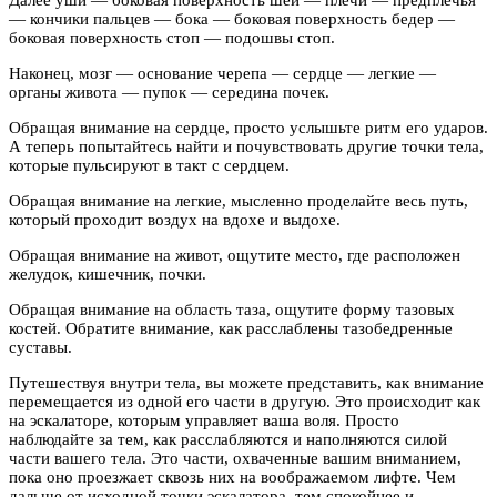
Далее уши — боковая поверхность шеи — плечи — предплечья
— кончики пальцев — бока — боковая поверхность бедер —
боковая поверхность стоп — подошвы стоп.
Наконец, мозг — основание черепа — сердце — легкие —
органы живота — пупок — середина почек.
Обращая внимание на сердце, просто услышьте ритм его ударов.
А теперь попытайтесь найти и почувствовать другие точки тела,
которые пульсируют в такт с сердцем.
Обращая внимание на легкие, мысленно проделайте весь путь,
который проходит воздух на вдохе и выдохе.
Обращая внимание на живот, ощутите место, где расположен
желудок, кишечник, почки.
Обращая внимание на область таза, ощутите форму тазовых
костей. Обратите внимание, как расслаблены тазобедренные
суставы.
Путешествуя внутри тела, вы можете представить, как внимание
перемещается из одной его части в другую. Это происходит как
на эскалаторе, которым управляет ваша воля. Просто
наблюдайте за тем, как расслабляются и наполняются силой
части вашего тела. Это части, охваченные вашим вниманием,
пока оно проезжает сквозь них на воображаемом лифте. Чем
дальше от исходной точки эскалатора, тем спокойнее и