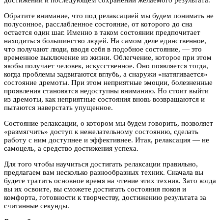
достижении и последующем сохранении желаемого результата.
Обратите внимание, что под релаксацией мы будем понимать не
полусонное, расслабленное состояние, от которого до сна
остается один шаг. Именно в таком состоянии предпочитает
находиться большинство людей. На самом деле единственное,
что получают люди, вводя себя в подобное состояние, — это
временное выключение из жизни. Облегчение, которое при этом
якобы получает человек, искусственное. Оно появляется тогда,
когда проблемы задвигаются вглубь, а снаружи «натягивается»
состояние дремоты. При этом неприятные эмоции, болезненные
проявления становятся недоступны вниманию. Но стоит выйти
из дремоты, как неприятные состояния вновь возвращаются и
пытаются наверстать упущенное.
Состояние релаксации, о котором мы будем говорить, позволяет
«размягчить» доступ к нежелательному состоянию, сделать
работу с ним доступнее и эффективнее. Итак, релаксация — не
самоцель, а средство достижения успеха.
Для того чтобы научиться достигать релаксации правильно,
предлагаем вам несколько разнообразных техник. Сначала вы
будете тратить основное время на чтение этих техник. Зато когда
вы их освоите, вы сможете достигать состояния покоя и
комфорта, готовности к творчеству, достижению результата за
считанные секунды.