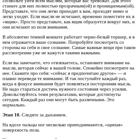
Позвольте уйти всем мыслям, которые вас тревожат. Для этого
станьте для них полностью прозрачным(ой) и проницаемым(ой).
Представьте, что они легко приходят к вам, проходят мимо и
легко уходят. Если мысли не исчезают, временно поместите их в
«ящик». Просто представьте, как ящик образуется вокруг них, и
они исчезают из поля внимания.
В абсолютно темной комнате работает черно-белый торшер, и в
нем отражается ваше сознание. Попробуйте посмотреть со
стороны на себя и свое сознание. Самые важные вещи при таком
рассмотрении уже не кажутся такими важными.
Если вы замечаете, что отвлекаетесь, остановите внимание на
мысли, которая сейчас в вашей голове. Спокойно посмотрите на
нее. Скажите про себя: «сейчас я предпочитаю другое» — и
плавно переведи те внимание. И так поступайте каждый раз,
когда в фокусе внимания будет появляться посторонняя мысль.
Не надо стараться достичь нужного состояния через усилия.
Довольствуйтесь теми результатами, которые достигнуты
сегодня. Каждый раз они могут быть различными. Это
нормально.
Этап 10.
Следите за дыханием.
На вдохе пальцы ног несколько приподнимаются, «щипая»
поверхность пола.