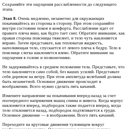
Сохраняйте эти ощущения расслабленности до следующего
этапа.
Этап 8.
Очень медленно, незаметно для окружающих
покачивайтесь из стороны в сторону. При этом сохраняйте
внутри состояние покоя и комфорта. Расслабление идет от
правого плеча вниз, как будто тает снег. Обратите внимание, как
правая сторона поясницы тяжелеет, и тело чуть наклоняется
вправо. Затем представьте, как тепловатая жидкость,
наполняющая тело, спускается от левого плеча к бедру. Тело в
пояснице слегка наклоняется влево. Обратите внимание на
ощущения в голове и позвоночнике.
Не задерживайтесь в среднем положении тела. Представьте, что
тело наклоняется само собой, без ваших усилий. Представьте
себя деревом на ветру. При этом амплитуда колебаний должна
быть незаметной. Основное движение происходит в
воображении. Всего нужно сделать пять качаний.
Измените направление на покачивания вперед-назад за счет
поочередного напряжения мышц спины и живота. Когда корпус
наклоняется вперед, подбородок также подается вперед, когда
тело отклоняется назад, подбородок подтягивается к груди.
Основное движение — в воображении. Всего пять качаний.
Переходите на круговые движения туловищем вокруг