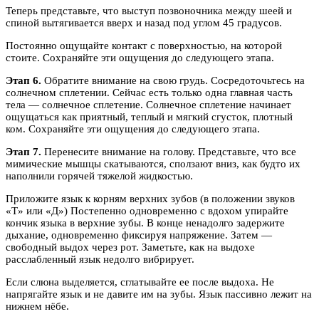
Теперь представьте, что выступ позвоночника между шеей и
спиной вытягивается вверх и назад под углом 45 градусов.
Постоянно ощущайте контакт с поверхностью, на которой
стоите. Сохраняйте эти ощущения до следующего этапа.
Этап 6.
Обратите внимание на свою грудь. Сосредоточьтесь на
солнечном сплетении. Сейчас есть только одна главная часть
тела — солнечное сплетение. Солнечное сплетение начинает
ощущаться как приятный, теплый и мягкий сгусток, плотный
ком. Сохраняйте эти ощущения до следующего этапа.
Этап 7.
Перенесите внимание на голову. Представьте, что все
мимические мышцы скатываются, сползают вниз, как будто их
наполнили горячей тяжелой жидкостью.
Приложите язык к корням верхних зубов (в положении звуков
«Т» или «Д») Постепенно одновременно с вдохом упирайте
кончик языка в верхние зубы. В конце ненадолго задержите
дыхание, одновременно фиксируя напряжение. Затем —
свободный выдох через рот. Заметьте, как на выдохе
расслабленный язык недолго вибрирует.
Если слюна выделяется, сглатывайте ее после выдоха. Не
напрягайте язык и не давите им на зубы. Язык пассивно лежит на
нижнем нёбе.