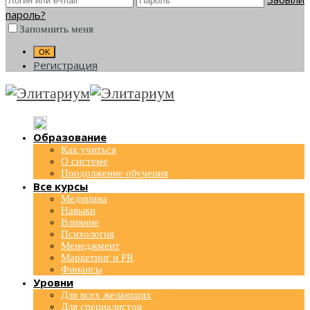
пароль?
Запомнить меня
Регистрация
Образование
Как учиться
О системе
Продолжение обучения
Все курсы
Медицина
Навыки
Влияние
Психология
Менеджмент
Маркетинг и PR
Финансы
Уровни
Для всех желающих
Для специалистов