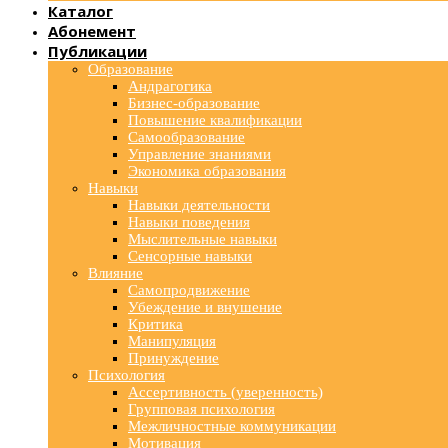
Каталог
Абонемент
Публикации
Образование
Андрагогика
Бизнес-образование
Повышение квалификации
Самообразование
Управление знаниями
Экономика образования
Навыки
Навыки деятельности
Навыки поведения
Мыслительные навыки
Сенсорные навыки
Влияние
Самопродвижение
Убеждение и внушение
Критика
Манипуляция
Принуждение
Психология
Ассертивность (уверенность)
Групповая психология
Межличностные коммуникации
Мотивация