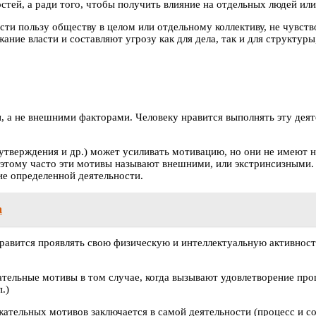
тей, а ради того, чтобы получить влияние на отдельных людей или
и пользу обществу в целом или отдельному коллективу, не чувство 
ание власти и составляют угрозу как для дела, так и для структуры
, а не внешними факторами. Человеку нравится выполнять эту деят
оутверждения и др.) может усиливать мотивацию, но они не имеют
оэтому часто эти мотивы называют внешними, или экстринсизными.
ие определенной деятельности.
а
равится проявлять свою физическую и интеллектуальную активность
льные мотивы в том случае, когда вызывают удовлетворение проце
.)
ательных мотивов заключается в самой деятельности (процесс и с