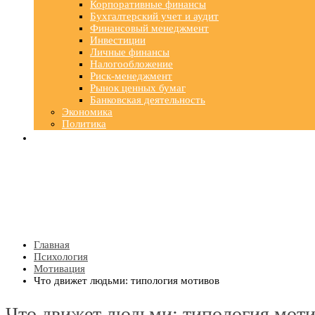
Корпоративные финансы
Бухгалтерский учет и аудит
Финансовый менеджмент
Инвестиции
Личные финансы
Налогообложение
Риск-менеджмент
Рынок ценных бумаг
Банковская деятельность
Экономика
Политика
Главная
Психология
Мотивация
Что движет людьми: типология мотивов
Что движет людьми: типология мот