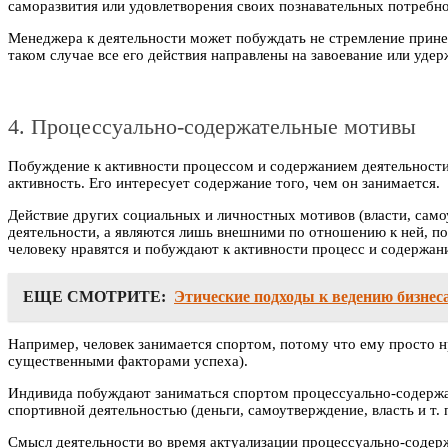
саморазвития или удовлетворения своих познавательных потребнос
Менеджера к деятельности может побуждать не стремление принест
таком случае все его действия направлены на завоевание или удерж
4. Процессуально-содержательные мотивы
Побуждение к активности процессом и содержанием деятельности
активность. Его интересует содержание того, чем он занимается.
Действие других социальных и личностных мотивов (власти, сам
деятельности, а являются лишь внешними по отношению к ней, п
человеку нравятся и побуждают к активности процесс и содержан
ЕЩЕ СМОТРИТЕ:
Этические подходы к ведению бизнес
Например, человек занимается спортом, потому что ему просто н
существенными факторами успеха).
Индивида побуждают заниматься спортом процессуально-содержате
спортивной деятельностью (деньги, самоутверждение, власть и т. п
Смысл деятельности во время актуализации процессуально-содерж