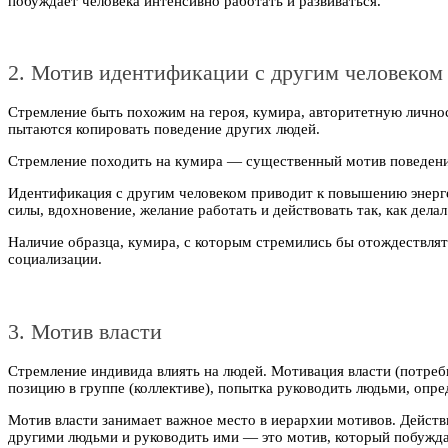
побуждает человека интенсивно работать и развиваться.
2. Мотив идентификации с другим человеком
Стремление быть похожим на героя, кумира, авторитетную личност
пытаются копировать поведение других людей.
Стремление походить на кумира — существенный мотив поведения
Идентификация с другим человеком приводит к повышению энерге
силы, вдохновение, желание работать и действовать так, как дела
Наличие образца, кумира, с которым стремились бы отождествлят
социализации.
3. Мотив власти
Стремление индивида влиять на людей. Мотивация власти (потреб
позицию в группе (коллективе), попытка руководить людьми, опре
Мотив власти занимает важное место в иерархии мотивов. Дейст
другими людьми и руководить ими — это мотив, который побуждае