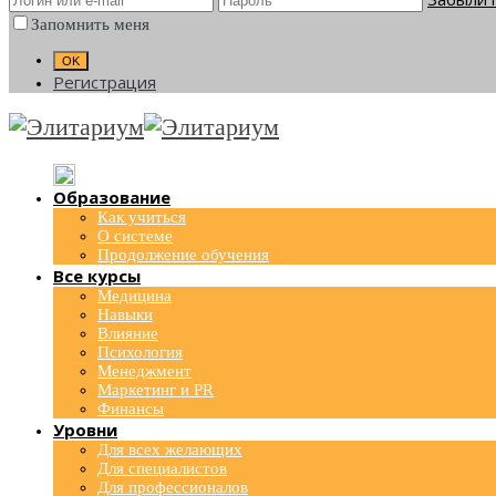
Запомнить меня
Регистрация
Образование
Как учиться
О системе
Продолжение обучения
Все курсы
Медицина
Навыки
Влияние
Психология
Менеджмент
Маркетинг и PR
Финансы
Уровни
Для всех желающих
Для специалистов
Для профессионалов