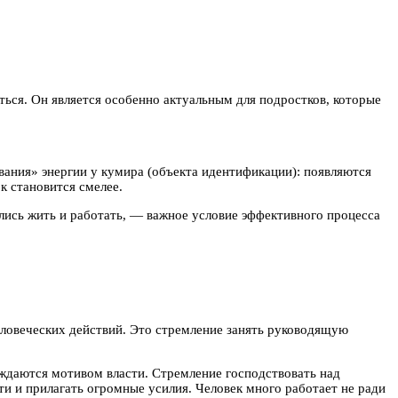
аться. Он является особенно актуальным для подростков, которые
ания» энергии у кумира (объекта идентификации): появляются
ок становится смелее.
ились жить и работать, — важное условие эффективного процесса
еловеческих действий. Это стремление занять руководящую
уждаются мотивом власти. Стремление господствовать над
и и прилагать огромные усилия. Человек много работает не ради