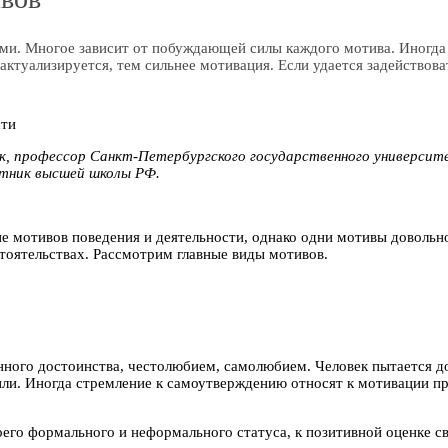
ми. Многое зависит от побуждающей силы каждого мотива. Иногда 
актуализируется, тем сильнее мотивация. Если удается задейство
к, профессор Санкт-Петербургского государственного университ
отник высшей школы РФ.
ие мотивов поведения и деятельности, однако одни мотивы довольн
стоятельствах. Рассмотрим главные виды мотивов.
енного достоинства, честолюбием, самолюбием. Человек пытается д
нили. Иногда стремление к самоутверждению относят к мотивации п
его формального и неформального статуса, к позитивной оценке 