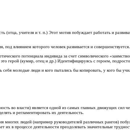
ь (отца, учителя и т. п.) Этот мотив побуждает работать и развив
, под влиянием которого человек развивается и совершенствуется.
тического потенциала индивида за счет символического «заимствов
л это герой (кумир, отец и др.) Идентифицируясь с героем, подрост
ь себя молодые люди и кого пытались бы копировать, у кого бы уч
ность во власти) является одной из самых главных движущих сил ч
делять и регламентировать их деятельность.
вия многих людей (например руководителей различных рангов) поб
т их в процессе деятельности преодолевать значительные трудност