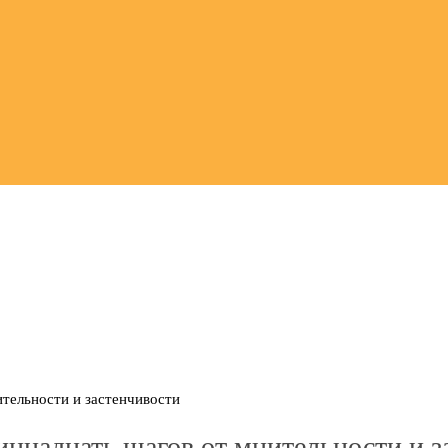
ительности и застенчивости
диннадцать шагов от мнительности и 