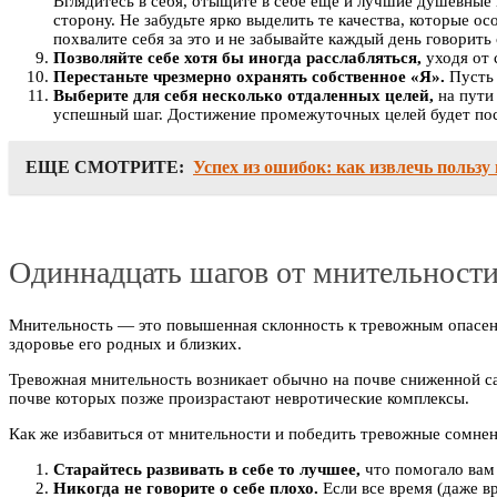
Вглядитесь в себя, отыщите в себе еще и лучшие душевные 
сторону. Не забудьте ярко выделить те качества, которые 
похвалите себя за это и не забывайте каждый день говорить
Позволяйте себе хотя бы иногда расслабляться,
уходя от 
Перестаньте чрезмерно охранять собственное «Я».
Пусть 
Выберите для себя несколько отдаленных целей,
на пути
успешный шаг. Достижение промежуточных целей будет пост
ЕЩЕ СМОТРИТЕ:
Успех из ошибок: как извлечь пользу
Одиннадцать шагов от мнительност
Мнительность — это повышенная склонность к тревожным опасени
здоровье его родных и близких.
Тревожная мнительность возникает обычно на почве сниженной са
почве которых позже произрастают невротические комплексы.
Как же избавиться от мнительности и победить тревожные сомне
Старайтесь развивать в себе то лучшее,
что помогало вам
Никогда не говорите о себе плохо.
Если все время (даже в