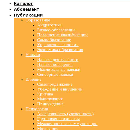
Каталог
Абонемент
Публикации
Образование
Андрагогика
Бизнес-образование
Повышение квалификации
Самообразование
Управление знаниями
Экономика образования
Навыки
Навыки деятельности
Навыки поведения
Мыслительные навыки
Сенсорные навыки
Влияние
Самопродвижение
Убеждение и внушение
Критика
Манипуляция
Принуждение
Психология
Ассертивность (уверенность)
Групповая психология
Межличностные коммуникации
Мотивация