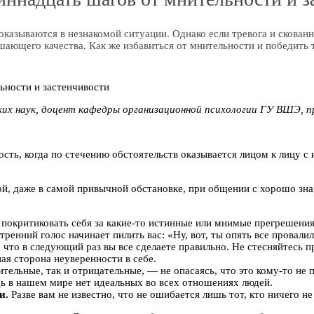
оказываются в незнакомой ситуации. Однако если тревога и скован
ешающего качества. Как же избавиться от мнительности и победит
их наук, доцент кафедры организационной психологии ГУ BШЭ, 
сть, когда по стечению обстоятельств оказывается лицом к лицу с
ой, даже в самой привычной обстановке, при общении с хорошо зн
 покритиковать себя за какие-то истинные или мнимые прегрешени
нний голос начинает пилить вас: «Ну, вот, ты опять все провалил(
 что в следующий раз вы все сделаете правильно. Не стесняйтесь 
ая сторона неуверенности в себе.
ельные, так и отрицательные, — не опасаясь, что это кому-то не 
ь в нашем мире нет идеальных во всех отношениях людей.
и.
Разве вам не известно, что не ошибается лишь тот, кто ничего не