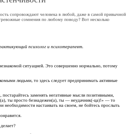
ность сопровождают человека в любой, даже в самой привычной
ь тревожные сомнения по любому поводу? Вот несколько
практикующий психолог и психотерапевт.
 незнакомой ситуацией. Это совершенно нормально, потому
акомыми людьми, то здесь следует предпринимать активные
я, постарайтесь заменять негативные мысли позитивными,
а), ты просто безнадежен(а), ты — неудачник(-ца)!» — то
при необходимости настаивать на своем, не бойтесь прослыть
понравится.
 делает?