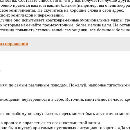
качества. Составьте список того, что у вас получается лучше дру
особенно нравятся вам или вашим близким(например, вы очень акку
 себе комплименты. Не скупитесь на хорошие слова в свой адрес.
своих комплексов и переживаний.
лучше оно испытывает кратковременные эмоциональные удары, трен
 к которым намечайте промежуточные, более мелкие цели. Не оста
оянно повышать степень вашей самооценки, все больше и больше из
 из поражения
и
ям по самым различным поводам. Пожалуй, наиболее тягостными д
мооценки, неуверенности в себе. Источник мнительности часто кро
ния по любому поводу? Тактика здесь может быть достаточно мног
 в прошлом справляться со сложностями этой жизни.
роде бы в шутку) при самых пустяковых ситуациях говорить: «Да чт