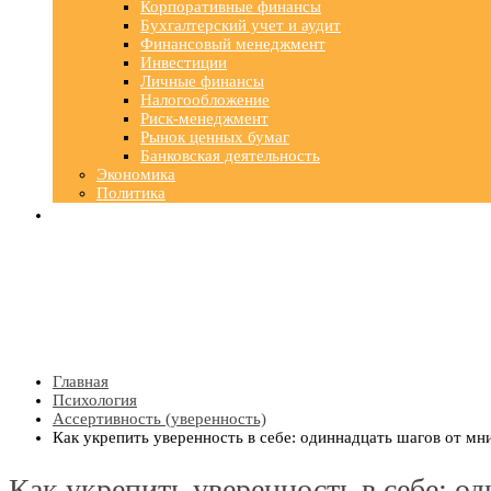
Корпоративные финансы
Бухгалтерский учет и аудит
Финансовый менеджмент
Инвестиции
Личные финансы
Налогообложение
Риск-менеджмент
Рынок ценных бумаг
Банковская деятельность
Экономика
Политика
Главная
Психология
Ассертивность (уверенность)
Как укрепить уверенность в себе: одиннадцать шагов от мн
Как укрепить уверенность в себе: о