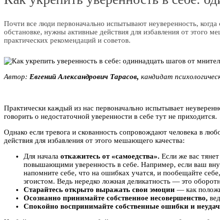
Почти все люди первоначально испытывают неуверенность, когда 
обстановке, нужны активные действия для избавления от этого м
практических рекомендаций и советов.
Автор:
Eвгeний Aлекcaндpoвич Tаpасoв,
кандидат психологическ
Практически каждый из нас первоначально испытывает неуверенно
говорить о недостаточной уверенности в себе тут не приходится.
Однако если тревога и скованность сопровождают человека в люб
действия для избавления от этого мешающего качества:
Для начала
откажитесь от «самоедства».
Если же вас тянет
повышающими уверенность в себе. Например, если ваш внутре
напомните себе, что на ошибках учатся, и пообещайте себе,
эгоистом. Ведь нередко ложная деликатность — это оборотн
Старайтесь открыто выражать свои эмоции
— как положит
Осознанно принимайте собственное несовершенство,
вед
Спокойно воспринимайте собственные ошибки и неудач