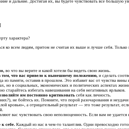
ние и дальние. Достигая их, вы будете чувствовать все большую у
и
ерту характера?
я ко всем людям, притом не считая их выше и лучше себя. Только н
но,
во что вы верите и какой хотели бы видеть свою жизнь.
в том, что вас привело к нынешнему положению,
и сделать соот
а из памяти, оставив в прошлом. Это избавит вас от чувства вины 
ах, но в социальных, экономических и политических аспектах жизни
о старайтесь избегать навешивания на себя негативных ярлыков.
озволяйте им постоянно критиковать
себя как личность.
 них?), не бойтесь их. Помните, что порой разочарования и неудач
лой кровью», а отрицательный результат — это тоже результат, ес
й.
вляют вас чувствовать свою неполноценность. Если вам не удается 
к себе.
Каждый из нас в чем-то талантлив. Одни превосходно гото