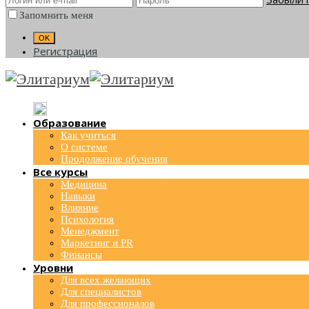
Запомнить меня
Регистрация
Образование
Как учиться
О системе
Продолжение обучения
Все курсы
Медицина
Навыки
Влияние
Психология
Менеджмент
Маркетинг и PR
Финансы
Уровни
Для всех желающих
Для специалистов
Для профессионалов