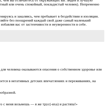
гих, чем вы отличаетесь от окружающих вас людей в лучшую
ратный или очень спокойный, покладистый человек). Непременно
ируясь и закаляясь, чем пребывает в бездействии и изоляции.
вляйте без поощрений каждый свой даже самый маленький
бавляя вас от застенчивости и неуверенности в себе.
ля человека оказываются опасения о собственном здоровье или
ется в негативных детских впечатлениях и переживаниях, на
ообразной.
о с меня возьмешь — я же трус(-иха) и растяпа!»