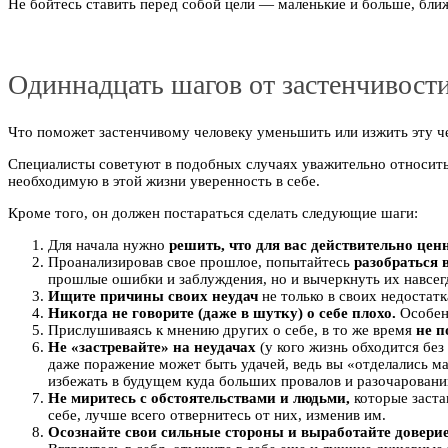
Не бойтесь ставить перед собой цели — маленькие и больше, ближ
Одиннадцать шагов от застенчивост
Что поможет застенчивому человеку уменьшить или изжить эту ч
Специалисты советуют в подобных случаях уважительно относитьс
необходимую в этой жизни уверенность в себе.
Кроме того, он должен постараться сделать следующие шаги:
Для начала нужно
решить, что для вас действительно цен
Проанализировав свое прошлое, попытайтесь
разобраться 
прошлые ошибки и заблуждения, но и вычеркнуть их навсегд
Ищите причины своих неудач
не только в своих недостатк
Никогда не говорите (даже в шутку) о себе плохо.
Особенн
Прислушиваясь к мнению других о себе, в то же время
не п
Не «застревайте» на неудачах
(у кого жизнь обходится без
даже поражение может быть удачей, ведь вы «отделались ма
избежать в будущем куда больших провалов и разочаровани
Не миритесь с обстоятельствами и людьми,
которые заста
себе, лучше всего отвернитесь от них, изменив им.
Осознайте свои сильные стороны и выработайте доверие 