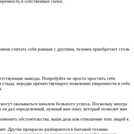
веренность в собственных силах.
ачав считать себя равным с другими, человек приобретает столь
ветствующие выводы. Попробуйте не просто простить себе
и стыда, нередко препятствующего появлению уверенности в себе.
.
и могут оказываться началом большого успеха. Поскольку иногда
ли он дал определенный, нужный вам опыт, который позволит вам
изменить обстоятельства, ваши дела или отношение этих людей к
вят. Другие прекрасно разбираются в бытовой технике.