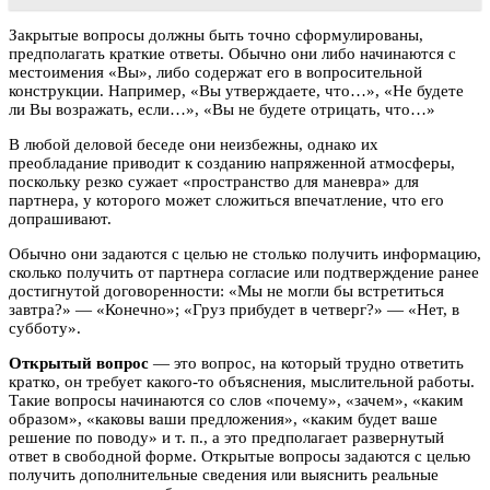
Закрытые вопросы должны быть точно сформулированы,
предполагать краткие ответы. Обычно они либо начинаются с
местоимения «Вы», либо содержат его в вопросительной
конструкции. Например, «Вы утверждаете, что…», «Не будете
ли Вы возражать, если…», «Вы не будете отрицать, что…»
В любой деловой беседе они неизбежны, однако их
преобладание приводит к созданию напряженной атмосферы,
поскольку резко сужает «пространство для маневра» для
партнера, у которого может сложиться впечатление, что его
допрашивают.
Обычно они задаются с целью не столько получить информацию,
сколько получить от партнера согласие или подтверждение ранее
достигнутой договоренности: «Мы не могли бы встретиться
завтра?» — «Конечно»; «Груз прибудет в четверг?» — «Нет, в
субботу».
Открытый вопрос
— это вопрос, на который трудно ответить
кратко, он требует какого-то объяснения, мыслительной работы.
Такие вопросы начинаются со слов «почему», «зачем», «каким
образом», «каковы ваши предложения», «каким будет ваше
решение по поводу» и т. п., а это предполагает развернутый
ответ в свободной форме. Открытые вопросы задаются с целью
получить дополнительные сведения или выяснить реальные