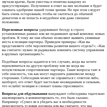
звучали кратко, были уместны и понятны каждому из
присутствующих. Полученное в ответ на них молчание и будет
означать одобрение нашей точки зрения. Но при этом следует
быть очень осторожным, чтобы не скатиться до обычной
демагогии и не попасть в неудобное или даже смешное
положение.
Переломные вопросы
удерживают беседу в строго
установленных рамках или же поднимают целый комплекс новых
проблем. К тому же они обычно позволяют выявить уязвимые
места в позиции партнера. Приведем примеры: «Как вы
представляете себе перспективы развития вашего отдела?»; «Как
вы считаете: нужно ли радикально изменять систему управления
в крупных организациях?».
Подобные вопросы задаются в тех случаях, когда вы хотите
переключиться на другую проблему или же когда вы
почувствовали сопротивление партнера. Такие вопросы таят в
себе опасность, так как могут нарушить равновесие между
сторонами. Собеседник может не справиться с ответом либо,
наоборот, его ответ будет настолько неожиданным и сильным,
что ослабит позиции и сломает планы спросившего.
Вопросы для обдумывания
вынуждают собеседника тщательно
анализировать и комментировать то, что было сказано.
Например: «Сумел ли я убедить вас в необходимости
пересмотреть условия договора или вы считаете, что мы