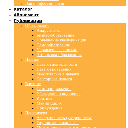
Для профессионалов
Каталог
Абонемент
Публикации
Образование
Андрагогика
Бизнес-образование
Повышение квалификации
Самообразование
Управление знаниями
Экономика образования
Навыки
Навыки деятельности
Навыки поведения
Мыслительные навыки
Сенсорные навыки
Влияние
Самопродвижение
Убеждение и внушение
Критика
Манипуляция
Принуждение
Психология
Ассертивность (уверенность)
Групповая психология
Межличностные коммуникации