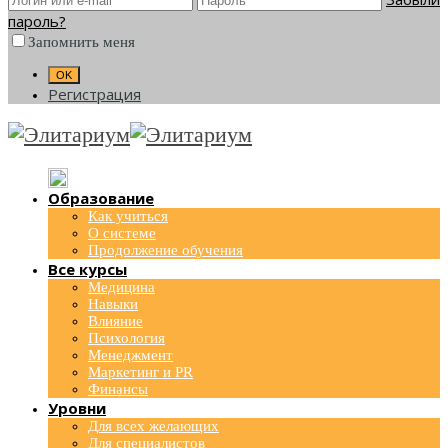
пароль?
Запомнить меня
Регистрация
Образование
Как учиться
О системе
Продолжение обучения
Все курсы
Медицина
Навыки
Влияние
Психология
Менеджмент
Маркетинг и PR
Финансы
Уровни
Для всех желающих
Для специалистов