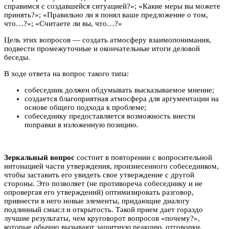
справимся с создавшейся ситуацией?»; «Какие меры вы можете
принять?»; «Правильно ли я понял ваше предложение о том,
что…?»; «Считаете ли вы, что…?»
Цель этих вопросов — создать атмосферу взаимопонимания,
подвести промежуточные и окончательные итоги деловой
беседы.
В ходе ответа на вопрос такого типа:
собеседник должен обдумывать высказываемое мнение;
создается благоприятная атмосфера для аргументации на
основе общего подхода к проблеме;
собеседнику предоставляется возможность внести
поправки в изложенную позицию.
Зеркальный вопрос
состоит в повторении с вопросительной
интонацией части утверждения, произнесенного собеседником,
чтобы заставить его увидеть свое утверждение с другой
стороны. Это позволяет (не противореча собеседнику и не
опровергая его утверждений) оптимизировать разговор,
привнести в него новые элементы, придающие диалогу
подлинный смысл и открытость. Такой прием дает гораздо
лучшие результаты, чем круговорот вопросов «почему?»,
которые обычно вызывают защитную реакцию, отговорки,