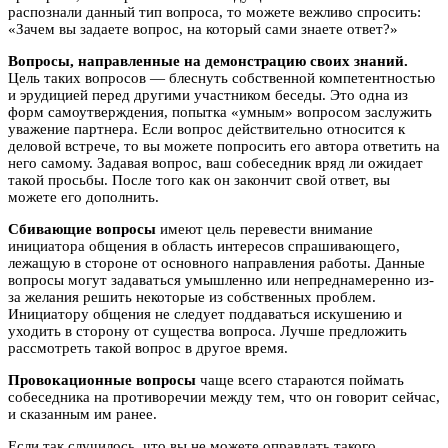
распознали данный тип вопроса, то можете вежливо спросить:
«Зачем вы задаете вопрос, на который сами знаете ответ?»
Вопросы, направленные на демонстрацию своих знаний.
Цель таких вопросов — блеснуть собственной компетентностью
и эрудицией перед другими участником беседы. Это одна из
форм самоутверждения, попытка «умным» вопросом заслужить
уважение партнера. Если вопрос действительно относится к
деловой встрече, то вы можете попросить его автора ответить на
него самому. Задавая вопрос, ваш собеседник вряд ли ожидает
такой просьбы. После того как он закончит свой ответ, вы
можете его дополнить.
Сбивающие вопросы
имеют цель перевести внимание
инициатора общения в область интересов спрашивающего,
лежащую в стороне от основного направления работы. Данные
вопросы могут задаваться умышленно или непреднамеренно из-
за желания решить некоторые из собственных проблем.
Инициатору общения не следует поддаваться искушению и
уходить в сторону от существа вопроса. Лучше предложить
рассмотреть такой вопрос в другое время.
Провокационные вопросы
чаще всего стараются поймать
собеседника на противоречии между тем, что он говорит сейчас,
и сказанным им ранее.
Если так случилось, что вы не можете оправдать такого