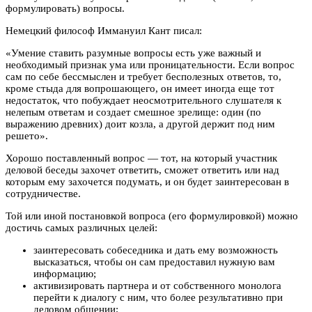
формулировать) вопросы.
Немецкий философ Иммануил Кант писал:
«Умение ставить разумные вопросы есть уже важный и
необходимый признак ума или проницательности. Если вопрос
сам по себе бессмыслен и требует бесполезных ответов, то,
кроме стыда для вопрошающего, он имеет иногда еще тот
недостаток, что побуждает неосмотрительного слушателя к
нелепым ответам и создает смешное зрелище: один (по
выражению древних) доит козла, а другой держит под ним
решето».
Хорошо поставленный вопрос — тот, на который участник
деловой беседы захочет ответить, сможет ответить или над
которым ему захочется подумать, и он будет заинтересован в
сотрудничестве.
Той или иной постановкой вопроса (его формулировкой) можно
достичь самых различных целей:
заинтересовать собеседника и дать ему возможность
высказаться, чтобы он сам предоставил нужную вам
информацию;
активизировать партнера и от собственного монолога
перейти к диалогу с ним, что более результативно при
деловом общении;