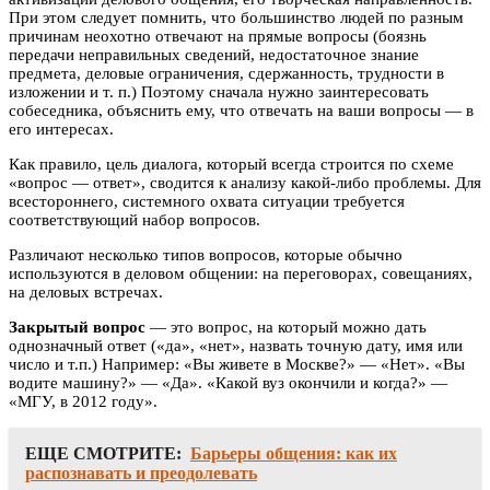
При этом следует помнить, что большинство людей по разным
причинам неохотно отвечают на прямые вопросы (боязнь
передачи неправильных сведений, недостаточное знание
предмета, деловые ограничения, сдержанность, трудности в
изложении и т. п.) Поэтому сначала нужно заинтересовать
собеседника, объяснить ему, что отвечать на ваши вопросы — в
его интересах.
Как правило, цель диалога, который всегда строится по схеме
«вопрос — ответ», сводится к анализу какой-либо проблемы. Для
всестороннего, системного охвата ситуации требуется
соответствующий набор вопросов.
Различают несколько типов вопросов, которые обычно
используются в деловом общении: на переговорах, совещаниях,
на деловых встречах.
Закрытый вопрос
— это вопрос, на который можно дать
однозначный ответ («да», «нет», назвать точную дату, имя или
число и т.п.) Например: «Вы живете в Москве?» — «Нет». «Вы
водите машину?» — «Да». «Какой вуз окончили и когда?» —
«МГУ, в 2012 году».
ЕЩЕ СМОТРИТЕ:
Барьеры общения: как их
распознавать и преодолевать