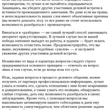
противоречия, то лучше и не пытайтесь оправдываться.
Защищаясь, вы убедите других участников деловой встречи в
истинности провокационного замечания. Но даже если вы правы,
и непоследовательность ваших слов имеет объективные причины
(вы можете доказать это), то все равно не стоит использовать
возможность разобраться с провокатором.
Ввязаться в «разборки» — не самый лучший способ завоевывать
авторитет присутствующих. В лучшем случае после вашей
победы оппонент выпадет из работы, в худшем — будет искать
возможность отомстить позже. Продемонстрируйте, что вы
выше, неуязвимы для подобных «уколов» — и заслужите
уважение других участников деловой встречи.
Независимо от вида и характера вопросов следует строго
придерживаться основного принципа — отвечать на вопрос
лишь в том случае, если до конца ясна его суть.
Итак, задавая вопросы в процессе делового общения, можно
получить от партнера профессиональную информацию, лучше
узнать и понять его, сделать отношения с ним более искренними
и доверительными, а также узнать его позицию, обнаружить
слабые стороны, дать ему возможность разобраться в своих
заблуждениях. Кроме того, с помощью вопросов мы
максимально активизируем нашего собеседника и даем ему
возможность самоутвердиться, чем облегчаем решение задачи