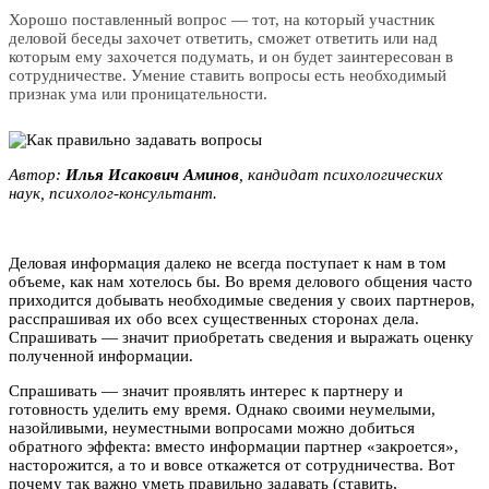
Хорошо поставленный вопрос — тот, на который участник
деловой беседы захочет ответить, сможет ответить или над
которым ему захочется подумать, и он будет заинтересован в
сотрудничестве. Умение ставить вопросы есть необходимый
признак ума или проницательности.
Автор:
Илья Исакович Aминoв
, кандидат психологических
наук, психолог-консультант.
Деловая информация далеко не всегда поступает к нам в том
объеме, как нам хотелось бы. Во время делового общения часто
приходится добывать необходимые сведения у своих партнеров,
расспрашивая их обо всех существенных сторонах дела.
Спрашивать — значит приобретать сведения и выражать оценку
полученной информации.
Спрашивать — значит проявлять интерес к партнеру и
готовность уделить ему время. Однако своими неумелыми,
назойливыми, неуместными вопросами можно добиться
обратного эффекта: вместо информации партнер «закроется»,
насторожится, а то и вовсе откажется от сотрудничества. Вот
почему так важно уметь правильно задавать (ставить,