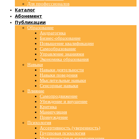
Для профессионалов
Каталог
Абонемент
Публикации
Образование
Андрагогика
Бизнес-образование
Повышение квалификации
Самообразование
Управление знаниями
Экономика образования
Навыки
Навыки деятельности
Навыки поведения
Мыслительные навыки
Сенсорные навыки
Влияние
Самопродвижение
Убеждение и внушение
Критика
Манипуляция
Принуждение
Психология
Ассертивность (уверенность)
Групповая психология
Межличностные коммуникации