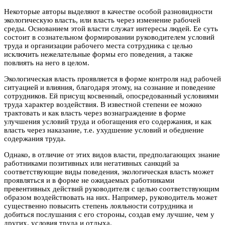
Некоторые авторы выделяют в качестве особой разновидности
экологическую власть, или власть через изменение рабочей
среды. Основанием этой власти служат интересы людей. Ее суть
состоит в сознательном формировании руководителем условий
труда и организации рабочего места сотрудника с целью
исключить нежелательные формы его поведения, а также
повлиять на него в целом.
Экологическая власть проявляется в форме контроля над рабочей
ситуацией и влияния, благодаря этому, на сознание и поведение
сотрудников. Ей присущ косвенный, опосредованный условиями
труда характер воздействия. В известной степени ее можно
трактовать и как власть через вознаграждение в форме
улучшения условий труда и обогащения его содержания, и как
власть через наказание, т.е. ухудшение условий и обеднение
содержания труда.
Однако, в отличие от этих видов власти, предполагающих знание
работниками позитивных или негативных санкций за
соответствующие виды поведения, экологическая власть может
проявляться и в форме не ожидаемых работниками
превентивных действий руководителя с целью соответствующим
образом воздействовать на них. Например, руководитель может
существенно повысить степень лояльности сотрудника и
добиться послушания с его стороны, создав ему лучшие, чем у
других, условия труда и отдыха.