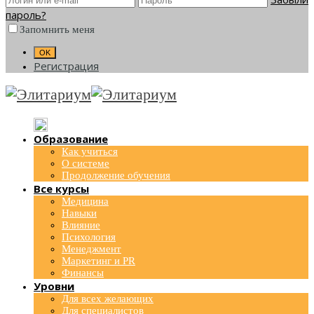
пароль?
Запомнить меня
Регистрация
Образование
Как учиться
О системе
Продолжение обучения
Все курсы
Медицина
Навыки
Влияние
Психология
Менеджмент
Маркетинг и PR
Финансы
Уровни
Для всех желающих
Для специалистов