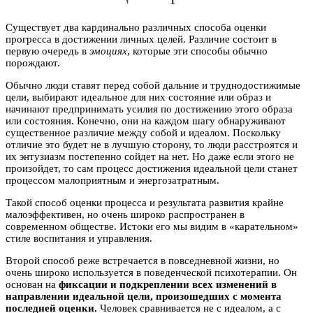
Существует два кардинально различных способа оценки
прогресса в достижении личных целей. Различие состоит в
первую очередь в
эмоциях
, которые эти способы обычно
порождают.
Обычно люди ставят перед собой дальние и труднодостижимые
цели, выбирают идеальное для них состояние или образ и
начинают предпринимать усилия по достижению этого образа
или состояния. Конечно, они на каждом шагу обнаруживают
существенное различие между собой и идеалом. Поскольку
отличие это будет не в лучшую сторону, то люди расстроятся и
их энтузиазм постепенно сойдет на нет. Но даже если этого не
произойдет, то сам процесс достижения идеальной цели станет
процессом малоприятным и энергозатратным.
Такой способ оценки процесса и результата развития крайне
малоэффективен, но очень широко распространен в
современном обществе. Истоки его мы видим в «карательном»
стиле воспитания и управления.
Второй способ реже встречается в повседневной жизни, но
очень широко используется в поведенческой психотерапии. Он
основан на
фиксации и подкреплении всех изменений в
направлении идеальной цели, произошедших с момента
последней оценки.
Человек сравнивается не с идеалом, а с