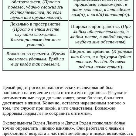
обстоятельств. (
Просто
произошло закономерно, в
повезло, удачно сложились
этом моя вина, я это сделал
обстоятельства, по воле
сам(а), и сам(а) виноват(а)
).
случая или других людей
).
Локально в пространстве.
Широко в пространстве. (
При
(
Просто в этом месте
любых обстоятельствах, в
случайно сложились
любом месте, в любой стране
благоприятные для меня
неудачи мне обеспечены
).
условия
).
Широко во времени. (
И раньше
Локально во времени. (
Время
так было, и в будущем будет
оказалось удачным. Вряд ли
так же. Всегда. За очень
еще когда так повезет
).
редким исключением
).
Целый ряд строгих психологических исследований был
направлен на изучение связи оптимизма и здоровья. Результат
оптимистичные люди дольше живут, реже болеют, большего
достигают в жизни. Конечно, остается нерешенным вопрос о
том, что служит причиной, а что следствием. Возможно,
здоровым людям легче сохранить оптимизм.
Эксперименты Эллен Лангер и Джуди Роден позволили более
точно определить «линию влияния». Они работали с людьми
преклонного возраста в частной лечебнице и имели возможность