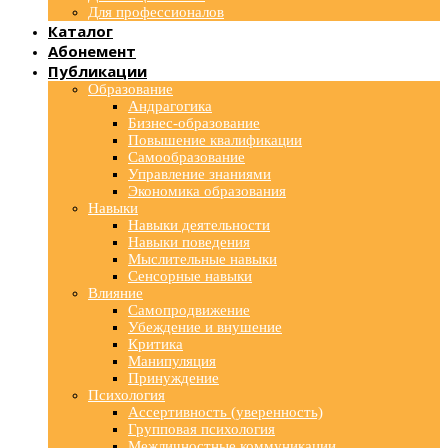
Для профессионалов
Каталог
Абонемент
Публикации
Образование
Андрагогика
Бизнес-образование
Повышение квалификации
Самообразование
Управление знаниями
Экономика образования
Навыки
Навыки деятельности
Навыки поведения
Мыслительные навыки
Сенсорные навыки
Влияние
Самопродвижение
Убеждение и внушение
Критика
Манипуляция
Принуждение
Психология
Ассертивность (уверенность)
Групповая психология
Межличностные коммуникации