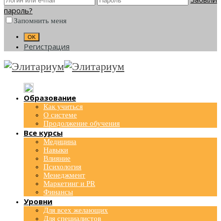
пароль?
Запомнить меня
Регистрация
Образование
Как учиться
О системе
Продолжение обучения
Все курсы
Медицина
Навыки
Влияние
Психология
Менеджмент
Маркетинг и PR
Финансы
Уровни
Для всех желающих
Для специалистов