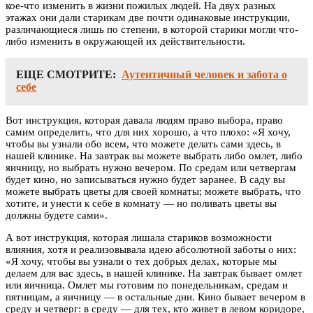
кое-что изменить в жизни пожилых людей. На двух разных
этажах они дали старикам две почти одинаковые инструкции,
различающиеся лишь по степени, в которой старики могли что-
либо изменить в окружающей их действительности.
ЕЩЕ СМОТРИТЕ:
Аутентичный человек и забота о
себе
Вот инструкция, которая давала людям право выбора, право
самим определить, что для них хорошо, а что плохо: «Я хочу,
чтобы вы узнали обо всем, что можете делать сами здесь, в
нашей клинике. На завтрак вы можете выбрать либо омлет, либо
яичницу, но выбрать нужно вечером. По средам или четвергам
будет кино, но записываться нужно будет заранее. В саду вы
можете выбрать цветы для своей комнаты; можете выбрать, что
хотите, и унести к себе в комнату — но поливать цветы вы
должны будете сами».
А вот инструкция, которая лишала стариков возможности
влияния, хотя и реализовывала идею абсолютной заботы о них:
«Я хочу, чтобы вы узнали о тех добрых делах, которые мы
делаем для вас здесь, в нашей клинике. На завтрак бывает омлет
или яичница. Омлет мы готовим по понедельникам, средам и
пятницам, а яичницу — в остальные дни. Кино бывает вечером в
среду и четверг: в среду — для тех, кто живет в левом коридоре,