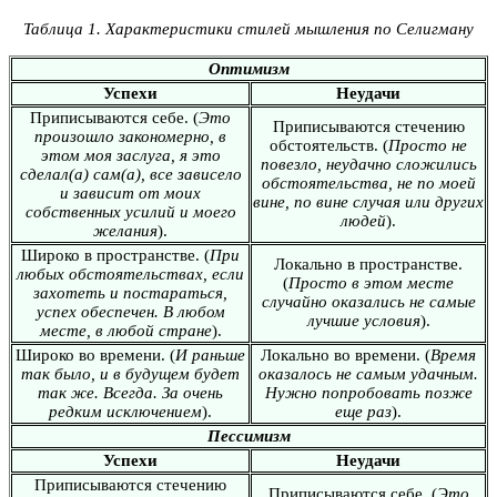
Таблица 1. Характеристики стилей мышления по Селигману
Оптимизм
Успехи
Неудачи
Приписываются себе. (
Это
Приписываются стечению
произошло закономерно, в
обстоятельств. (
Просто не
этом моя заслуга, я это
повезло, неудачно сложились
сделал(а) сам(а), все зависело
обстоятельства, не по моей
и зависит от моих
вине, по вине случая или других
собственных усилий и моего
людей
).
желания
).
Широко в пространстве. (
При
Локально в пространстве.
любых обстоятельствах, если
(
Просто в этом месте
захотеть и постараться,
случайно оказались не самые
успех обеспечен. В любом
лучшие условия
).
месте, в любой стране
).
Широко во времени. (
И раньше
Локально во времени. (
Время
так было, и в будущем будет
оказалось не самым удачным.
так же. Всегда. За очень
Нужно попробовать позже
редким исключением
).
еще раз
).
Пессимизм
Успехи
Неудачи
Приписываются стечению
Приписываются себе. (
Это