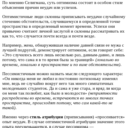
По мнению Селигмана, суть оптимизма состоит в особом стиле
объяснения причин неудач или успехов.
Оптимистичные люди склонны приписывать неудачи случайному
стечению обстоятельств, случившемуся в определенной точке
пространства в определенный момент времени. Успехи они
привычно считают личной заслугой и склонны рассматривать их
как то, что случается почти всегда и почти везде.
Например, жена, обнаружившая наличие давней связи ее мужа с
лучшей подругой, демонстрирует оптимизм, если говорит себе:
«Это случилось всего лишь несколько раз, давным-давно, и лишь
потому, что сама я в то время была за границей»
(локально во
времени, локально в пространстве и по вине обстоятельств)
.
Пессимистичным можно назвать мысли следующего характера:
«Он никогда меня не любил и постоянно потихоньку изменял
мне, ведь не случайно вокруг него так много симпатичных
молоденьких студенток. Да и сама я уже стара, и вряд ли когда
он меня так полюбит, как было в молодости»
(неприятности
распределены во времени, встречаются во многих точках
пространства, происходят потому, что сам какой-то не
такой)
.
Именно через
стиль атрибуции
(приписывания) «просеивается»
опыт неудач. В случае оптимистичной атрибуции значение этого
опыта
преуменьшается
, в случае пессимизма —