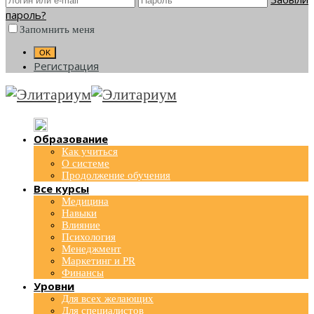
пароль?
Запомнить меня
Регистрация
Образование
Как учиться
О системе
Продолжение обучения
Все курсы
Медицина
Навыки
Влияние
Психология
Менеджмент
Маркетинг и PR
Финансы
Уровни
Для всех желающих
Для специалистов