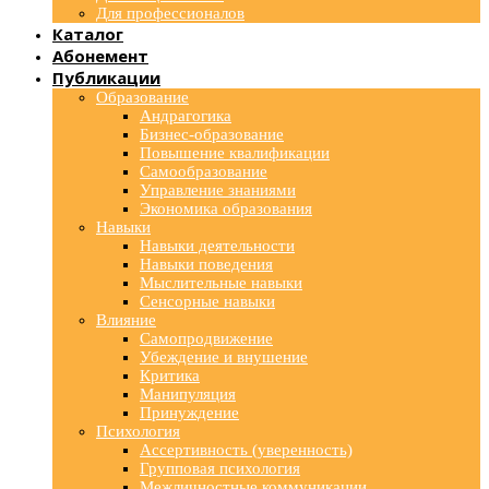
Для профессионалов
Каталог
Абонемент
Публикации
Образование
Андрагогика
Бизнес-образование
Повышение квалификации
Самообразование
Управление знаниями
Экономика образования
Навыки
Навыки деятельности
Навыки поведения
Мыслительные навыки
Сенсорные навыки
Влияние
Самопродвижение
Убеждение и внушение
Критика
Манипуляция
Принуждение
Психология
Ассертивность (уверенность)
Групповая психология
Межличностные коммуникации