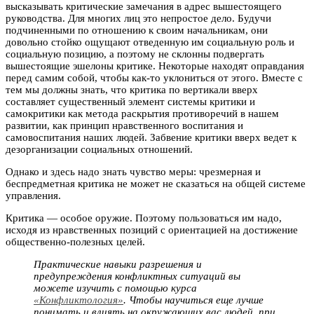
высказывать критические замечания в адрес вышестоящего
руководства. Для многих лиц это непростое дело. Будучи
подчиненными по отношению к своим начальникам, они
довольно стойко ощущают отведенную им социальную роль и
социальную позицию, а поэтому не склонны подвергать
вышестоящие эшелоны критике. Некоторые находят оправдания
перед самим собой, чтобы как-то уклониться от этого. Вместе с
тем мы должны знать, что критика по вертикали вверх
составляет существенный элемент системы критики и
самокритики как метода раскрытия противоречий в нашем
развитии, как принцип нравственного воспитания и
самовоспитания наших людей. Забвение критики вверх ведет к
дезорганизации социальных отношений.
Однако и здесь надо знать чувство меры: чрезмерная и
беспредметная критика не может не сказаться на общей системе
управления.
Критика — особое оружие. Поэтому пользоваться им надо,
исходя из нравственных позиций с ориентацией на достижение
общественно-полезных целей.
Практические навыки разрешения и
предупреждения конфликтных ситуаций вы
можете изучить с помощью курса
«Конфликтология»
. Чтобы научиться еще лучше
понимать и влиять на окружающих вас людей, при