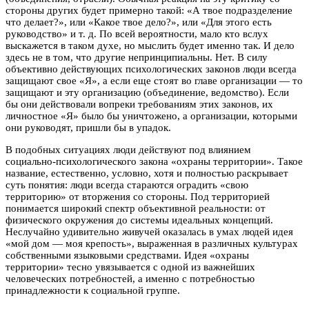
стороны других будет примерно такой: «А твое подразделение
что делает?», или «Какое твое дело?», или «Для этого есть
руководство» и т. д. По всей вероятности, мало кто вслух
выскажется в таком духе, но мыслить будет именно так. И дело
здесь не в том, что другие непринципиальны. Нет. В силу
объективно действующих психологических законов люди всегда
защищают свое «Я», а если еще стоят во главе организации — то
защищают и эту организацию (объединение, ведомство). Если
бы они действовали вопреки требованиям этих законов, их
личностное «Я» было бы уничтожено, а организации, которыми
они руководят, пришли бы в упадок.
В подобных ситуациях люди действуют под влиянием
социально-психологического закона «охраны территории». Такое
название, естественно, условно, хотя и полностью раскрывает
суть понятия: люди всегда стараются оградить «свою
территорию» от вторжения со стороны. Под территорией
понимается широкий спектр объективной реальности: от
физического окружения до системы идеальных концепций.
Неслучайно удивительно живучей оказалась в умах людей идея
«мой дом — моя крепость», выраженная в различных культурах
собственными языковыми средствами. Идея «охраны
территории» тесно увязывается с одной из важнейших
человеческих потребностей, а именно с потребностью
принадлежности к социальной группе.