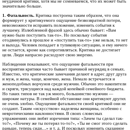
неудачной критики, хотя мы не сомневаемся, что их может быть
значительно больше.
1. Фатальность.
Критика построена таким образом, что она
формирует у критикуемого ощущение безвозвратной потери,
невозможности исправить положение, изменить события к
лучшему. Излюбленной фразой здесь обычно бывает: «Вам
нужно было поступить так-то». Но поскольку события
отодвинулись в прошлое и «поступить так-то» уже нельзя, то нет
и выхода. Человек попадает в тупиковую ситуацию, и ему ничего
не остается, кроме как сопротивляться. Критика не достигает
цели. Люди напрасно расходуют свою энергию.
Наблюдения показывают, что ощущение фатальности при
восприятии критики часто бывает причиной неурядиц в семьях.
Известно, что критические замечания делают в адрес друг друга
и муж, и жена, чаще, конечно, жена. Немало встречается и
женоподобных ворчунов среди мужчин. Обычно это накопители
и скряги, трясущиеся над каждой копейкой семейного бюджета.
Но таких типов не так уж много, большинство мужчин —
широкие натуры. В семейной обстановке они критикуют других
не очень злобно. Ощущение фатальности своей критикой они не
создают. Таким «искусством» наделены женщины, особенно с
невротическими наклонностями. В своих словесных
упражнениях они любят изречения типа: «Зачем ты сделал так-
то?», «Почему же ты потерял то-то?», «Ты не смог этого сделать
раньше, теперь сиди…» и т. д. И поскольку изменить сказанное