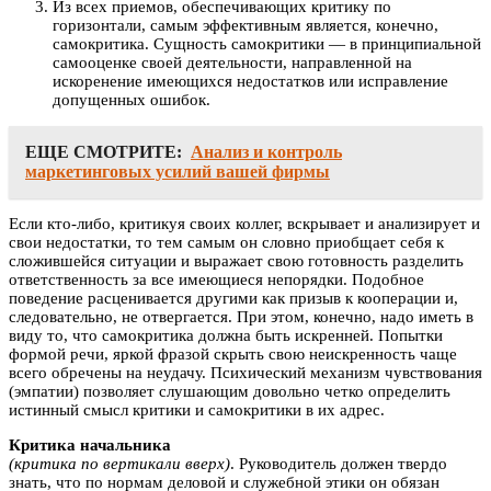
Из всех приемов, обеспечивающих критику по
горизонтали, самым эффективным является, конечно,
самокритика. Сущность самокритики — в принципиальной
самооценке своей деятельности, направленной на
искоренение имеющихся недостатков или исправление
допущенных ошибок.
ЕЩЕ СМОТРИТЕ:
Анализ и контроль
маркетинговых усилий вашей фирмы
Если кто-либо, критикуя своих коллег, вскрывает и анализирует и
свои недостатки, то тем самым он словно приобщает себя к
сложившейся ситуации и выражает свою готовность разделить
ответственность за все имеющиеся непорядки. Подобное
поведение расценивается другими как призыв к кооперации и,
следовательно, не отвергается. При этом, конечно, надо иметь в
виду то, что самокритика должна быть искренней. Попытки
формой речи, яркой фразой скрыть свою неискренность чаще
всего обречены на неудачу. Психический механизм чувствования
(эмпатии) позволяет слушающим довольно четко определить
истинный смысл критики и самокритики в их адрес.
Критика начальника
(критика по вертикали вверх)
. Руководитель должен твердо
знать, что по нормам деловой и служебной этики он обязан