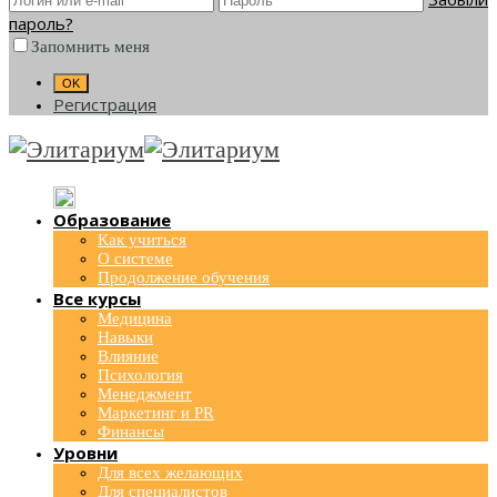
пароль?
Запомнить меня
Регистрация
Образование
Как учиться
О системе
Продолжение обучения
Все курсы
Медицина
Навыки
Влияние
Психология
Менеджмент
Маркетинг и PR
Финансы
Уровни
Для всех желающих
Для специалистов