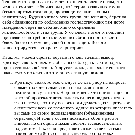
Теория мотивации дает нам четкое представление о том, что
человек считает себя членом целой серии различных групп
(семья, друзья-товарищи, производственные группы и
коллективы). Будучи членом этих групп, он, конечно, берет на
себя обязанности по соблюдению господствующих там норм
поведения, берет на себя заботы о сохранении
жизнеспособности этих групп. У человека в этом отношении
проявляется потребность обеспечить безопасность своего
ближайшего окружения, своей организации. Все это
концентрируется в «охране территории».
Итак, мы можем сделать первый и очень важный вывод:
критикуя своих коллег, мы обязаны соблюдать такт и нормы
профессиональной этики. А другие выводы психологического
плана смогут оказать в этом определенную помощь.
Критикуя своих коллег, следует делать упор на вопросы
совместной деятельности, а не на выискивание
недостатков у кого-то. Надо помнить, что организация, в
которой протекает деятельность вашего подразделения, —
это система, поэтому все, что там делается, есть результат
активности всех ее элементов, одним из которых являетесь
вы сами со своим подразделением (объединением,
отраслью). И если у соседа появились сбои в работе,
виноват не он один, а целая система взаимосвязанных
подсистем. Так, если представить в качестве системы
народное хозяйство страны в целом, то оно может