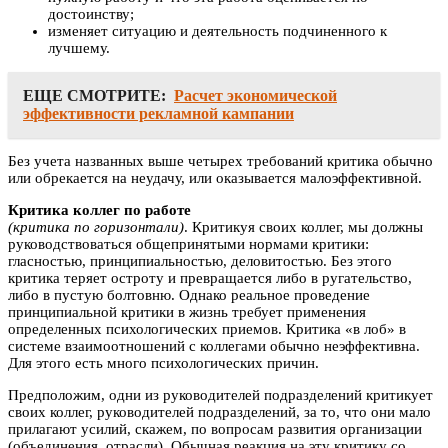
достоинству;
изменяет ситуацию и деятельность подчиненного к
лучшему.
ЕЩЕ СМОТРИТЕ:
Расчет экономической
эффективности рекламной кампании
Без учета названных выше четырех требований критика обычно
или обрекается на неудачу, или оказывается малоэффективной.
Критика коллег по работе
(критика по горизонтали)
. Критикуя своих коллег, мы должны
руководствоваться общепринятыми нормами критики:
гласностью, принципиальностью, деловитостью. Без этого
критика теряет остроту и превращается либо в ругательство,
либо в пустую болтовню. Однако реальное проведение
принципиальной критики в жизнь требует применения
определенных психологических приемов. Критика «в лоб» в
системе взаимоотношений с коллегами обычно неэффективна.
Для этого есть много психологических причин.
Предположим, одни из руководителей подразделений критикует
своих коллег, руководителей подразделений, за то, что они мало
прилагают усилий, скажем, по вопросам развития организации
(объединения, отрасли). Обычная реакция на эту критику со