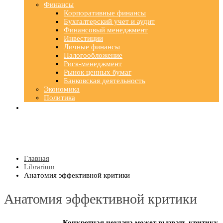
Финансы
Корпоративные финансы
Бухгалтерский учет и аудит
Финансовый менеджмент
Инвестиции
Личные финансы
Налогообложение
Риск-менеджмент
Рынок ценных бумаг
Банковская деятельность
Экономика
Политика
Главная
Librarium
Анатомия эффективной критики
Анатомия эффективной критики
Конкретная неудача может вызвать критику,