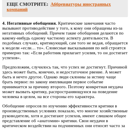
ЕЩЕ СМОТРИТЕ:
Аббревиатуры иностранных
компаний
4. Негативные обобщения.
Критические замечания часто
вызывают противодействие у того, к кому они обращены из-за
негативных обобщений. Причем такие обобщения делаются по
какому-нибудь одному частному аспекту деятельности. В
подобных случаях, критикующий, сам того не ведая, обращается
к модели «если… то». Словесные высказывания по ней строятся
примерно так: «Если работник прилагает усилия, то он достигает
успехов».
Предположим, случилось так, что успех не достигнут. Причиной
здесь может быть, конечно, и недостаточное рвение. А может
быть и нечто другое. Однако люди склонны за истину чаще
брать первое: по закону импликации первое событие
принимается за причину второго. Поэтому конкретная неудача
может вызвать критику, распространяющуюся на поведение
человека в целом, на все стороны его характера.
Обобщение опросов по изучению эффективности критики в
производственных условиях показало, что многие хозяйственные
руководители, хотя и достигают успехов, имеют слишком общее
представление об «анатомии» критики. Свои неудачи в
критическом воздействии на подчиненных они относят часто за