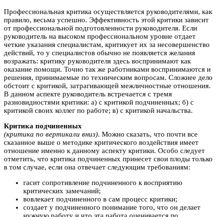
Профессиональная критика осуществляется руководителями, как
правило, весьма успешно. Эффективность этой критики зависит
от профессиональной подготовленности руководителя. Если
руководитель на высоком профессиональном уровне отдает
четкие указания специалистам, критикует их за несовершенство
действий, то у специалистов обычно не появляется желания
возражать: критику руководителя здесь воспринимают как
оказание помощи. Точно так же работниками воспринимаются и
решения, принимаемые по техническим вопросам. Сложнее дело
обстоит с критикой, затрагивающей межличностные отношения.
В данном аспекте руководитель встречается с тремя
разновидностями критики: а) с критикой подчиненных; б) с
критикой своих коллег по работе; в) с критикой начальства.
Критика подчиненных
(критика по вертикали вниз)
. Можно сказать, что почти все
сказанное выше о методике критического воздействия имеет
отношение именно к данному аспекту критики. Особо следует
отметить, что критика подчиненных принесет свои плоды только
в том случае, если она отвечает следующим требованиям:
гасит сопротивление подчиненного к восприятию
критических замечаний;
вовлекает подчиненного в сам процесс критики;
создает у подчиненного понимание того, что он делает
нужную работу и что эта работа оценивается по