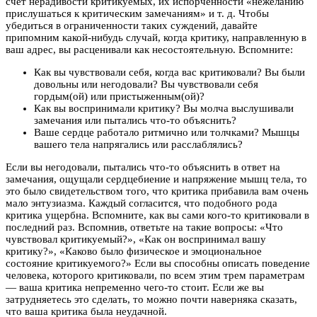
счет нерадивости критикуемых, их испорченности «нежеланию
прислушаться к критическим замечаниям» и т. д. Чтобы
убедиться в ограниченности таких суждений, давайте
припомним какой-нибудь случай, когда критику, направленную в
ваш адрес, вы расценивали как несостоятельную. Вспомните:
Как вы чувствовали себя, когда вас критиковали? Вы были
довольны или негодовали? Вы чувствовали себя
гордым(ой) или пристыженным(ой)?
Как вы воспринимали критику? Вы молча выслушивали
замечания или пытались что-то объяснить?
Ваше сердце работало ритмично или толчками? Мышцы
вашего тела напрягались или расслаблялись?
Если вы негодовали, пытались что-то объяснить в ответ на
замечания, ощущали сердцебиение и напряжение мышц тела, то
это было свидетельством того, что критика прибавила вам очень
мало энтузиазма. Каждый согласится, что подобного рода
критика ущербна. Вспомните, как вы сами кого-то критиковали в
последний раз. Вспомнив, ответьте на такие вопросы: «Что
чувствовал критикуемый?», «Как он воспринимал вашу
критику?», «Каково было физическое и эмоциональное
состояние критикуемого?» Если вы способны описать поведение
человека, которого критиковали, по всем этим трем параметрам
— ваша критика непременно чего-то стоит. Если же вы
затрудняетесь это сделать, то можно почти наверняка сказать,
что ваша критика была неудачной.