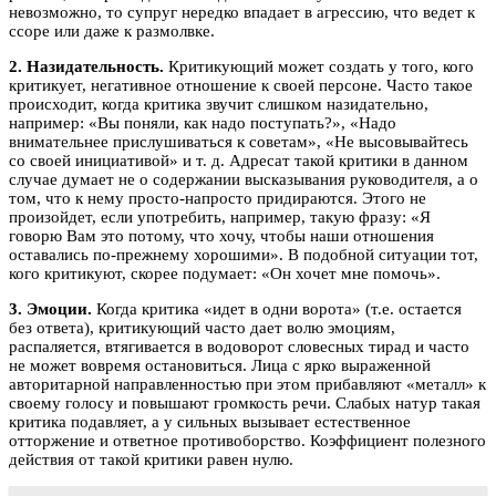
невозможно, то супруг нередко впадает в агрессию, что ведет к
ссоре или даже к размолвке.
2. Назидательность.
Критикующий может создать у того, кого
критикует, негативное отношение к своей персоне. Часто такое
происходит, когда критика звучит слишком назидательно,
например: «Вы поняли, как надо поступать?», «Надо
внимательнее прислушиваться к советам», «Не высовывайтесь
со своей инициативой» и т. д. Адресат такой критики в данном
случае думает не о содержании высказывания руководителя, а о
том, что к нему просто-напросто придираются. Этого не
произойдет, если употребить, например, такую фразу: «Я
говорю Вам это потому, что хочу, чтобы наши отношения
оставались по-прежнему хорошими». В подобной ситуации тот,
кого критикуют, скорее подумает: «Он хочет мне помочь».
3. Эмоции.
Когда критика «идет в одни ворота» (т.е. остается
без ответа), критикующий часто дает волю эмоциям,
распаляется, втягивается в водоворот словесных тирад и часто
не может вовремя остановиться. Лица с ярко выраженной
авторитарной направленностью при этом прибавляют «металл» к
своему голосу и повышают громкость речи. Слабых натур такая
критика подавляет, а у сильных вызывает естественное
отторжение и ответное противоборство. Коэффициент полезного
действия от такой критики равен нулю.