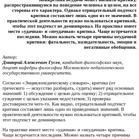
распространяющуюся на поведение человека в целом, на все
стороны его характера. Однако отрицательный подтекст
критики составляет лишь одно из ее значений. В
практической деятельности нужно пользоваться критикой,
чтобы этот подтекст не доминировал. На практике имеет
место «удачная» и «неудачная» критика. Чаще встречается
последняя. Можно назвать четыре причины неудачной
критики: фатальность, назидательность, эмоции и
негативные обобщения.
Автор:
Дмитрий Алексеевич Гyceв
, кандидат философских наук,
доцент кафедры философии Московского педагогического
государственного университета.
Согласно «Энциклопедическому словарю», критика (от
греческого — искусство разбирать, судить) имеет ряд основных
значений: 1) обсуждение с целью дать оценку; 2) отрицательное
суждение с целью указания недостатков; 3) проверка
достоверности чего-то. Как видно, отрицательный подтекст
критики составляет лишь одно из приведенных значений. В
практической деятельности нужно пользоваться критикой, чтобы
этот подтекст не доминировал.
На практике имеет место «удачная» и «неудачная» критика.
Чаще встречается последняя. Можно назвать четыре причины