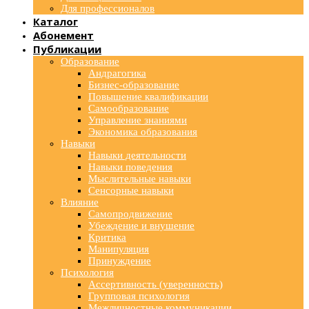
Для профессионалов
Каталог
Абонемент
Публикации
Образование
Андрагогика
Бизнес-образование
Повышение квалификации
Самообразование
Управление знаниями
Экономика образования
Навыки
Навыки деятельности
Навыки поведения
Мыслительные навыки
Сенсорные навыки
Влияние
Самопродвижение
Убеждение и внушение
Критика
Манипуляция
Принуждение
Психология
Ассертивность (уверенность)
Групповая психология
Межличностные коммуникации