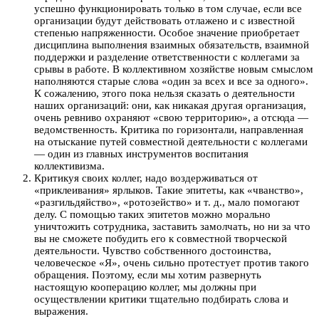
успешно функционировать только в том случае, если все
организации будут действовать отлажено и с известной
степенью напряженности. Особое значение приобретает
дисциплина выполнения взаимных обязательств, взаимной
поддержки и разделение ответственности с коллегами за
срывы в работе. В коллективном хозяйстве новым смыслом
наполняются старые слова «один за всех и все за одного».
К сожалению, этого пока нельзя сказать о деятельности
наших организаций: они, как никакая другая организация,
очень ревниво охраняют «свою территорию», а отсюда —
ведомственность. Критика по горизонтали, направленная
на отыскание путей совместной деятельности с коллегами
— один из главных инструментов воспитания
коллективизма.
Критикуя своих коллег, надо воздерживаться от
«приклеивания» ярлыков. Такие эпитеты, как «чванство»,
«разгильдяйство», «ротозейство» и т. д., мало помогают
делу. С помощью таких эпитетов можно морально
уничтожить сотрудника, заставить замолчать, но ни за что
вы не сможете побудить его к совместной творческой
деятельности. Чувство собственного достоинства,
человеческое «Я», очень сильно протестует против такого
обращения. Поэтому, если мы хотим развернуть
настоящую кооперацию коллег, мы должны при
осуществлении критики тщательно подбирать слова и
выражения.