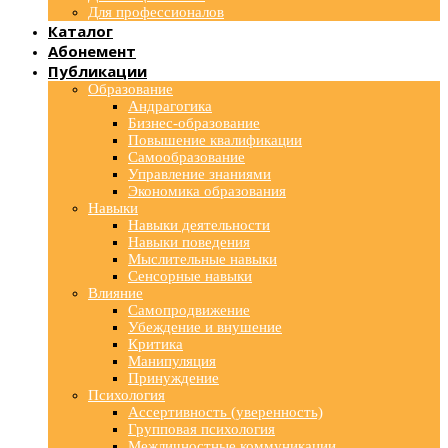
Для профессионалов
Каталог
Абонемент
Публикации
Образование
Андрагогика
Бизнес-образование
Повышение квалификации
Самообразование
Управление знаниями
Экономика образования
Навыки
Навыки деятельности
Навыки поведения
Мыслительные навыки
Сенсорные навыки
Влияние
Самопродвижение
Убеждение и внушение
Критика
Манипуляция
Принуждение
Психология
Ассертивность (уверенность)
Групповая психология
Межличностные коммуникации