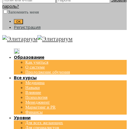
пароль?
Запомнить меня
Регистрация
Образование
Как учиться
О системе
Продолжение обучения
Все курсы
Медицина
Навыки
Влияние
Психология
Менеджмент
Маркетинг и PR
Финансы
Уровни
Для всех желающих
Для специалистов