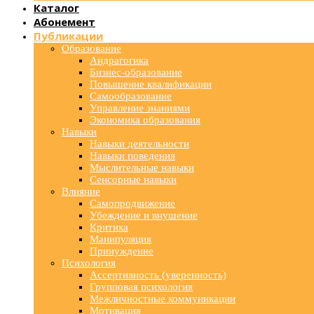
Каталог
Абонемент
Публикации
Образование
Андрагогика
Бизнес-образование
Повышение квалификации
Самообразование
Управление знаниями
Экономика образования
Навыки
Навыки деятельности
Навыки поведения
Мыслительные навыки
Сенсорные навыки
Влияние
Самопродвижение
Убеждение и внушение
Критика
Манипуляция
Принуждение
Психология
Ассертивность (уверенность)
Групповая психология
Межличностные коммуникации
Мотивация