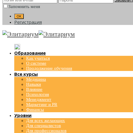
Запомнить меня
Регистрация
Образование
Как учиться
О системе
Продолжение обучения
Все курсы
Медицина
Навыки
Влияние
Психология
Менеджмент
Маркетинг и PR
Финансы
Уровни
Для всех желающих
Для специалистов
Для профессионалов