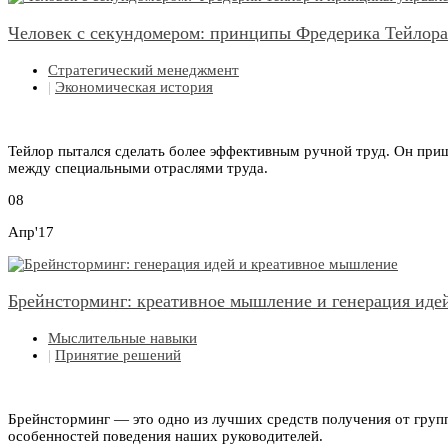
Человек с секундомером: принципы Фредерика Тейлора
Стратегический менеджмент
|
Экономическая история
Тейлор пытался сделать более эффективным ручной труд. Он при
между специальными отраслями труда.
08
Апр'17
Брейнсторминг: креативное мышление и генерация иде
Мыслительные навыки
|
Принятие решений
Брейнсторминг — это одно из лучших средств получения от групп
особенностей поведения наших руководителей.