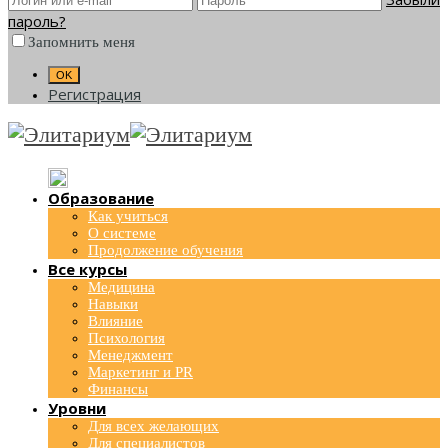
пароль?
Запомнить меня
Регистрация
Образование
Как учиться
О системе
Продолжение обучения
Все курсы
Медицина
Навыки
Влияние
Психология
Менеджмент
Маркетинг и PR
Финансы
Уровни
Для всех желающих
Для специалистов