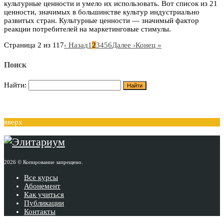
культурные ценности и умело их использовать. Вот список из 21
ценности, значимых в большинстве культур индустриально
развитых стран. Культурные ценности — значимый фактор
реакции потребителей на маркетинговые стимулы.
Страница 2 из 117
‹ Назад
1
2
3
4
5
6
Далее ›
Конец »
Поиск
Найти:
вверх
2026 © Копирование запрещено.
Все курсы
Абонемент
Как учиться
Публикации
Контакты