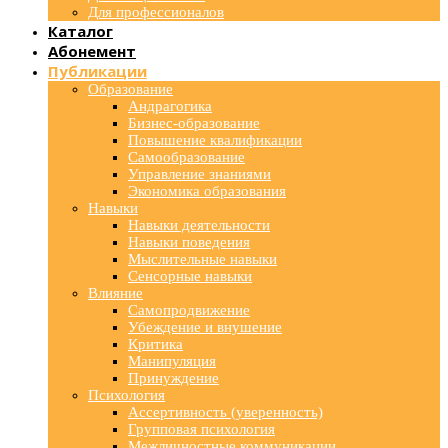
Для профессионалов
Каталог
Абонемент
Публикации
Образование
Андрагогика
Бизнес-образование
Повышение квалификации
Самообразование
Управление знаниями
Экономика образования
Навыки
Навыки деятельности
Навыки поведения
Мыслительные навыки
Сенсорные навыки
Влияние
Самопродвижение
Убеждение и внушение
Критика
Манипуляция
Принуждение
Психология
Ассертивность (уверенность)
Групповая психология
Межличностные коммуникации