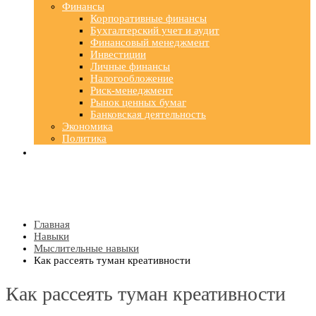
Финансы
Корпоративные финансы
Бухгалтерский учет и аудит
Финансовый менеджмент
Инвестиции
Личные финансы
Налогообложение
Риск-менеджмент
Рынок ценных бумаг
Банковская деятельность
Экономика
Политика
Главная
Навыки
Мыслительные навыки
Как рассеять туман креативности
Как рассеять туман креативности