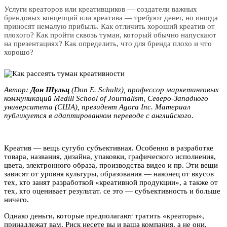
Услуги креаторов или креативщиков — создатели важных
брендовых концепций или креатива — требуют денег, но иногда
приносят немалую прибыль. Как отличить хороший креатив от
плохого? Как пройти сквозь туман, который обычно напускают
на презентациях? Как определить, что для бренда плохо и что
хорошо?
Автор:
Дон Шульц
(Don E. Schultz), профессор маркетинговых
коммуникаций Medill School of Journalism, Северо-Западного
университета (США), президент Agora Inc. Материал
публикуется в адаптированном переводе с английского.
Креатив — вещь сугубо субъективная. Особенно в разработке
товара, названия, дизайна, упаковки, графического исполнения,
цвета, электронного образа, производства видео и пр. Эти вещи
зависят от уровня культуры, образования — наконец от вкусов
тех, кто занят разработкой «креативной продукции», а также от
тех, кто оценивает результат. се это — субъективность и больше
ничего.
Однако деньги, которые предполагают тратить «креаторы»,
принадлежат вам. Риск несете вы и ваша компания, а не они.