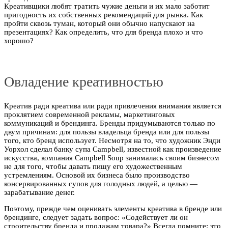
Креативщики любят тратить чужие деньги и их мало заботит
пригодность их собственных рекомендаций для рынка. Как
пройти сквозь туман, который они обычно напускают на
презентациях? Как определить, что для бренда плохо и что
хорошо?
Овладение креативностью
Креатив ради креатива или ради привлечения внимания является
проклятием современной рекламы, маркетинговых
коммуникаций и брендинга. Бренды придумываются только по
двум причинам: для пользы владельца бренда или для пользы
того, кто бренд использует. Несмотря на то, что художник Энди
Уорхол сделал банку супа Campbell, известной как произведение
искусства, компания Campbell Soup занималась своим бизнесом
не для того, чтобы давать пищу его художественным
устремлениям. Основой их бизнеса было производство
консервированных супов для голодных людей, а целью —
зарабатывание денег.
Поэтому, прежде чем оценивать элементы креатива в бренде или
брендинге, следует задать вопрос: «Содействует ли он
строительству бренда и продажам товара?» Всегда помните: это