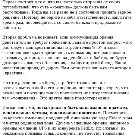
Первая состоит в том, что вы настолько оторваны от своих
потребителей, что суть «креатива» должна быть вам
растолкована. Тогда вы все равно не в состоянии принять верное
решение. Поэтому не берите на себя ответственность, заплатите
креаторам, посовещайтесь со своим банком и продолжайте
работать.
Вторая проблема возникает, если коммуникация бренда
действительно требует пояснений. Задайте простой вопрос: «Кто
растолкует ваш креатив моим потребителям?». Учитывая
сегодняшнюю кратковременность внимания, интерактивная и
сетевая аудитории, выросшие на децибелах и байтах, не будут
дожидаться вашего объяснения, а найдут другой бренд. Ваши
инвестиции пропадут даром. Вам останутся лишь счета авторов
«креатива».
Поэтому, если посыл бренда требует толкования или
разглагольствований о его концепции, поясните креаторам, что
реального и потенциального покупателя не интересуют никакие
там «толкования». Это другое наше предостережение.
Иными словами,
посыл должен быть максимально кратким,
максимально четким, максимально понятным.
Посмотрите
на креатив компании, продающей минеральную воду Evian: горы
и чистая родниковая вода. Другие успешные бренды, например
бренды компании UPS и их конкурента FedEx. Их слоганы, их
рекламные призывы ясны, лаконичны, не требуют толкования.