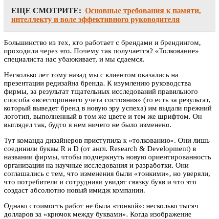
ЕЩЕ СМОТРИТЕ:
Основные требования к памяти,
интеллекту и воле эффективного руководителя
Большинство из тех, кто работает с брендами и брендингом,
проходили через это. Почему так получается? «Толкование»
специалиста нас убаюкивает, и мы сдаемся.
Несколько лет тому назад мы с клиентом оказались на
презентации редизайна бренда. К изумлению руководства
фирмы, за результат тщательных исследований правильного
способа «всестороннего учета состояния» (то есть за результат,
который выведет бренд в новую эру успеха) им выдали прежний
логотип, выполненный в том же цвете и тем же шрифтом. Он
выглядел так, будто в нем ничего не было изменено.
Тут команда дизайнеров приступила к «толкованию». Они лишь
соединили буквы R и D (от англ. Research & Development) в
названии фирмы, чтобы подчеркнуть новую ориентированность
организации на научные исследования и разработки. Они
соглашались с тем, что изменения были «тонкими», но уверяли,
что потребители и сотрудники увидят связку букв и что это
создаст абсолютно новый имидж компании.
Однако стоимость работ не была «тонкой»: несколько тысяч
долларов за «крючок между буквами». Когда изображение