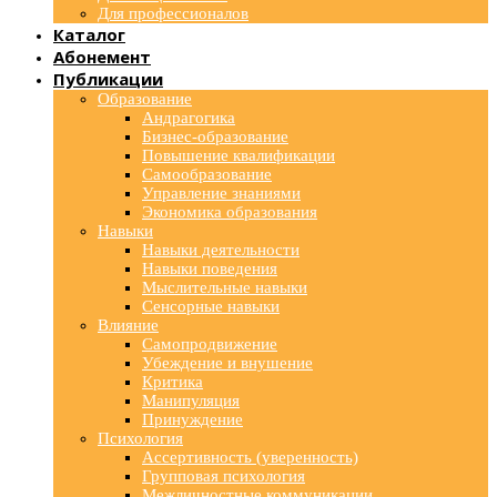
Для профессионалов
Каталог
Абонемент
Публикации
Образование
Андрагогика
Бизнес-образование
Повышение квалификации
Самообразование
Управление знаниями
Экономика образования
Навыки
Навыки деятельности
Навыки поведения
Мыслительные навыки
Сенсорные навыки
Влияние
Самопродвижение
Убеждение и внушение
Критика
Манипуляция
Принуждение
Психология
Ассертивность (уверенность)
Групповая психология
Межличностные коммуникации