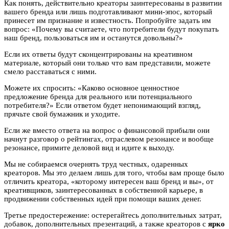
Как понять, действительно креаторы заинтересованы в развитии
вашего бренда или лишь подготавливают мини-эпос, который
принесет им признание и известность. Попробуйте задать им
вопрос: «Почему вы считаете, что потребители будут покупать
наш бренд, пользоваться им и останутся довольны?»
Если их ответы будут сконцентрированы на креативном
материале, который они только что вам представили, можете
смело расставаться с ними.
Можете их спросить: «Каково основное ценностное
предложение бренда для реального или потенциального
потребителя?» Если ответом будет непонимающий взгляд,
прячьте свой бумажник и уходите.
Если же вместо ответа на вопрос о финансовой прибыли они
начнут разговор о рейтингах, отраслевом резонансе и вообще
резонансе, примите деловой вид и идите к выходу.
Мы не собираемся очернять труд честных, одаренных
креаторов. Мы это делаем лишь для того, чтобы вам проще было
отличить креатора, «которому интересен ваш бренд и вы», от
креативщиков, заинтересованных в собственной карьере, в
продвижении собственных идей при помощи ваших денег.
Третье предостережение: остерегайтесь дополнительных затрат,
добавок, дополнительных презентаций, а также креаторов с
ярко