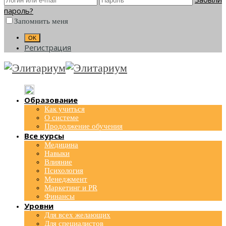
пароль?
Запомнить меня
Регистрация
Образование
Как учиться
О системе
Продолжение обучения
Все курсы
Медицина
Навыки
Влияние
Психология
Менеджмент
Маркетинг и PR
Финансы
Уровни
Для всех желающих
Для специалистов