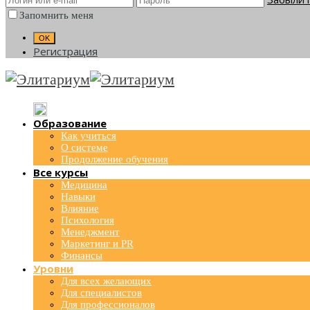
Запомнить меня
Регистрация
Образование
Как учиться
О системе
Продолжение обучения
Все курсы
Медицина
Навыки
Влияние
Психология
Менеджмент
Маркетинг и PR
Финансы
Уровни
Для всех желающих
Для специалистов
Для профессионалов