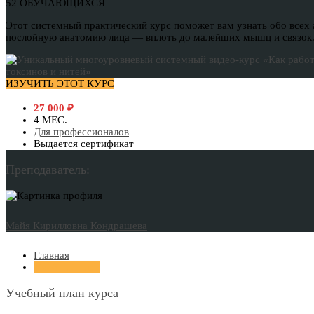
52 ОБУЧАЮЩИХСЯ
Этот системный практический курс поможет вам узнать обо всех 
послойную анатомию лица — вплоть до малейших мышц и связок. В
ИЗУЧИТЬ ЭТОТ КУРС
27 000
₽
4 МЕС.
Для профессионалов
Выдается сертификат
Преподаватель:
Майя Кирилловна Кондрашева
Главная
Учебный план
Учебный план курса