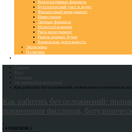
Корпоративные финансы
Бухгалтерский учет и аудит
Финансовый менеджмент
Инвестиции
Личные финансы
Налогообложение
Риск-менеджмент
Рынок ценных бумаг
Банковская деятельность
Экономика
Политика
Главная
Курс
Здоровье
Медицина/Косметология
Как работать без осложнений: полная многоступенчатая пос
Как работать без осложнений: полна
применения филлеров, ботулиническ
5
( 4 ОЦЕНОК )