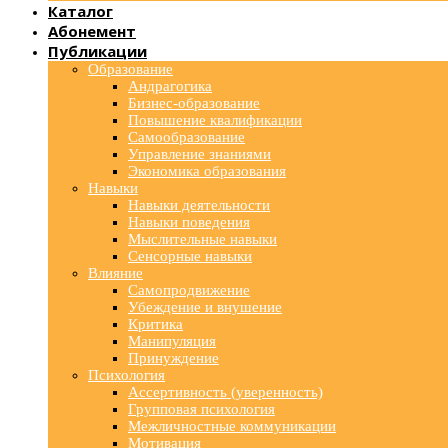
Каталог
Абонемент
Публикации
Образование
Андрагогика
Бизнес-образование
Повышение квалификации
Самообразование
Управление знаниями
Экономика образования
Навыки
Навыки деятельности
Навыки поведения
Мыслительные навыки
Сенсорные навыки
Влияние
Самопродвижение
Убеждение и внушение
Критика
Манипуляция
Принуждение
Психология
Ассертивность (уверенность)
Групповая психология
Межличностные коммуникации
Мотивация