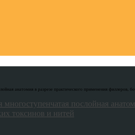
лойная анатомия в разрезе практического применения филлеров, б
я многоступенчатая послойная анатом
их токсинов и нитей