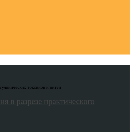
отулинических токсинов и нитей
ия в разрезе практического