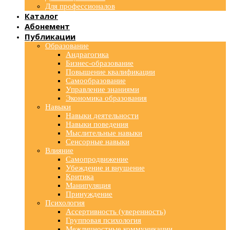
Для профессионалов
Каталог
Абонемент
Публикации
Образование
Андрагогика
Бизнес-образование
Повышение квалификации
Самообразование
Управление знаниями
Экономика образования
Навыки
Навыки деятельности
Навыки поведения
Мыслительные навыки
Сенсорные навыки
Влияние
Самопродвижение
Убеждение и внушение
Критика
Манипуляция
Принуждение
Психология
Ассертивность (уверенность)
Групповая психология
Межличностные коммуникации