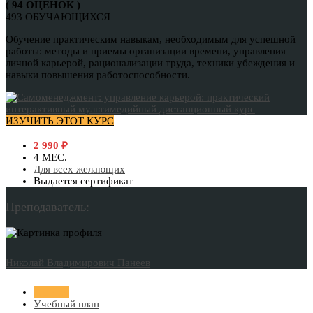
( 94 ОЦЕНОК )
493 ОБУЧАЮЩИХСЯ
Обучение практическим навыкам, необходимым для успешной
работы: методы и приемы организации времени, управления
личной карьерой, рационализации труда, техники убеждения и
навыки повышения работоспособности.
ИЗУЧИТЬ ЭТОТ КУРС
2 990
₽
4 МЕС.
Для всех желающих
Выдается сертификат
Преподаватель:
Николай Владимирович Панеев
Главная
Учебный план