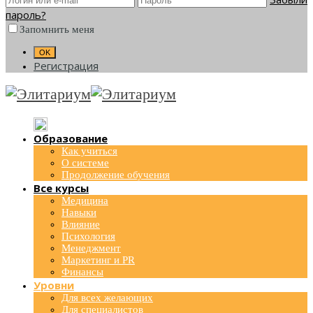
пароль?
Запомнить меня
Регистрация
Образование
Как учиться
О системе
Продолжение обучения
Все курсы
Медицина
Навыки
Влияние
Психология
Менеджмент
Маркетинг и PR
Финансы
Уровни
Для всех желающих
Для специалистов