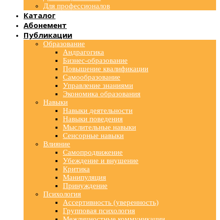
Для профессионалов
Каталог
Абонемент
Публикации
Образование
Андрагогика
Бизнес-образование
Повышение квалификации
Самообразование
Управление знаниями
Экономика образования
Навыки
Навыки деятельности
Навыки поведения
Мыслительные навыки
Сенсорные навыки
Влияние
Самопродвижение
Убеждение и внушение
Критика
Манипуляция
Принуждение
Психология
Ассертивность (уверенность)
Групповая психология
Межличностные коммуникации