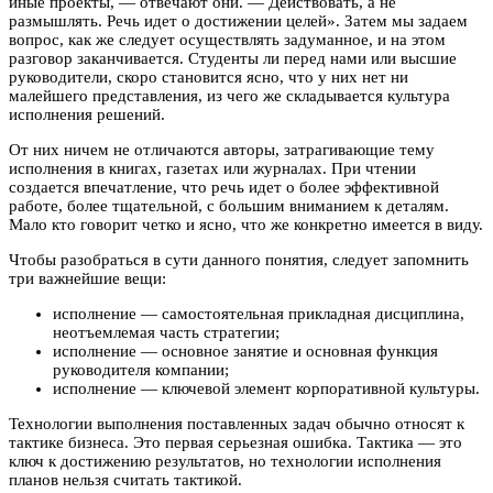
иные проекты, — отвечают они. — Действовать, а не
размышлять. Речь идет о достижении целей». Затем мы задаем
вопрос, как же следует осуществлять задуманное, и на этом
разговор заканчивается. Студенты ли перед нами или высшие
руководители, скоро становится ясно, что у них нет ни
малейшего представления, из чего же складывается культура
исполнения решений.
От них ничем не отличаются авторы, затрагивающие тему
исполнения в книгах, газетах или журналах. При чтении
создается впечатление, что речь идет о более эффективной
работе, более тщательной, с большим вниманием к деталям.
Мало кто говорит четко и ясно, что же конкретно имеется в виду.
Чтобы разобраться в сути данного понятия, следует запомнить
три важнейшие вещи:
исполнение — самостоятельная прикладная дисциплина,
неотъемлемая часть стратегии;
исполнение — основное занятие и основная функция
руководителя компании;
исполнение — ключевой элемент корпоративной культуры.
Технологии выполнения поставленных задач обычно относят к
тактике бизнеса. Это первая серьезная ошибка. Тактика — это
ключ к достижению результатов, но технологии исполнения
планов нельзя считать тактикой.