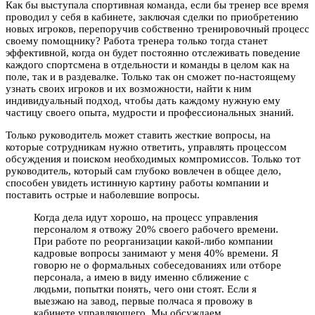
Как бы выступала спортивная команда, если бы тренер все время
проводил у себя в кабинете, заключая сделки по приобретению
новых игроков, перепоручив собственно тренировочный процесс
своему помощнику? Работа тренера только тогда станет
эффективной, когда он будет постоянно отслеживать поведение
каждого спортсмена в отдельности и команды в целом как на
поле, так и в раздевалке. Только так он сможет по-настоящему
узнать своих игроков и их возможности, найти к ним
индивидуальный подход, чтобы дать каждому нужную ему
частицу своего опыта, мудрости и профессиональных знаний.
Только руководитель может ставить жесткие вопросы, на
которые сотрудникам нужно ответить, управлять процессом
обсуждения и поиском необходимых компромиссов. Только тот
руководитель, который сам глубоко вовлечен в общее дело,
способен увидеть истинную картину работы компании и
поставить острые и наболевшие вопросы.
Когда дела идут хорошо, на процесс управления
персоналом я отвожу 20% своего рабочего времени.
При работе по реорганизации какой-либо компании
кадровые вопросы занимают у меня 40% времени. Я
говорю не о формальных собеседованиях или отборе
персонала, а имею в виду именно сближение с
людьми, попытки понять, чего они стоят. Если я
выезжаю на завод, первые полчаса я провожу в
кабинете управляющего. Мы обсуждаем