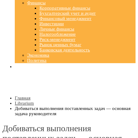
Финансы
Корпоративные финансы
Бухгалтерский учет и аудит
Финансовый менеджмент
Инвестиции
Личные финансы
Налогообложение
Риск-менеджмент
Рынок ценных бумаг
Банковская деятельность
Экономика
Политика
Главная
Librarium
Добиваться выполнения поставленных задач — основная
задача руководителя
Добиваться выполнения