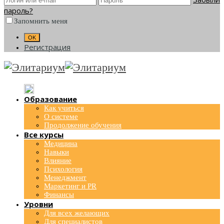
пароль?
Запомнить меня
Регистрация
Образование
Как учиться
О системе
Продолжение обучения
Все курсы
Медицина
Навыки
Влияние
Психология
Менеджмент
Маркетинг и PR
Финансы
Уровни
Для всех желающих
Для специалистов