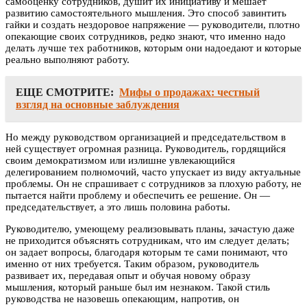
самооценку сотрудников, душит их инициативу и мешает
развитию самостоятельного мышления. Это способ завинтить
гайки и создать нездоровое напряжение — руководители, плотно
опекающие своих сотрудников, редко знают, что именно надо
делать лучше тех работников, которым они надоедают и которые
реально выполняют работу.
ЕЩЕ СМОТРИТЕ:
Мифы о продажах: честный
взгляд на основные заблуждения
Но между руководством организацией и председательством в
ней существует огромная разница. Руководитель, гордящийся
своим демократизмом или излишне увлекающийся
делегированием полномочий, часто упускает из виду актуальные
проблемы. Он не спрашивает с сотрудников за плохую работу, не
пытается найти проблему и обеспечить ее решение. Он —
председательствует, а это лишь половина работы.
Руководителю, умеющему реализовывать планы, зачастую даже
не приходится объяснять сотрудникам, что им следует делать;
он задает вопросы, благодаря которым те сами понимают, что
именно от них требуется. Таким образом, руководитель
развивает их, передавая опыт и обучая новому образу
мышления, который раньше был им незнаком. Такой стиль
руководства не назовешь опекающим, напротив, он