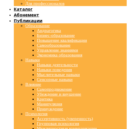
Для профессионалов
Каталог
Абонемент
Публикации
Образование
Андрагогика
Бизнес-образование
Повышение квалификации
Самообразование
Управление знаниями
Экономика образования
Навыки
Навыки деятельности
Навыки поведения
Мыслительные навыки
Сенсорные навыки
Влияние
Самопродвижение
Убеждение и внушение
Критика
Манипуляция
Принуждение
Психология
Ассертивность (уверенность)
Групповая психология
Межличностные коммуникации