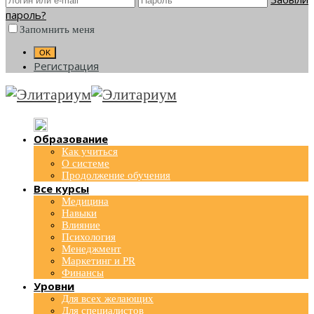
пароль?
Запомнить меня
Регистрация
Образование
Как учиться
О системе
Продолжение обучения
Все курсы
Медицина
Навыки
Влияние
Психология
Менеджмент
Маркетинг и PR
Финансы
Уровни
Для всех желающих
Для специалистов