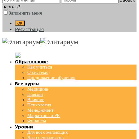
пароль?
Запомнить меня
Регистрация
Образование
Как учиться
О системе
Продолжение обучения
Все курсы
Медицина
Навыки
Влияние
Психология
Менеджмент
Маркетинг и PR
Финансы
Уровни
Для всех желающих
Для специалистов