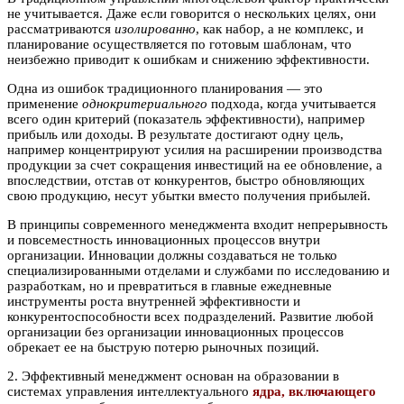
не учитывается. Даже если говорится о нескольких целях, они
рассматриваются
изолированно
, как набор, а не комплекс, и
планирование осуществляется по готовым шаблонам, что
неизбежно приводит к ошибкам и снижению эффективности.
Одна из ошибок традиционного планирования — это
применение
однокритериального
подхода, когда учитывается
всего один критерий (показатель эффективности), например
прибыль или доходы. В результате достигают одну цель,
например концентрируют усилия на расширении производства
продукции за счет сокращения инвестиций на ее обновление, а
впоследствии, отстав от конкурентов, быстро обновляющих
свою продукцию, несут убытки вместо получения прибылей.
В принципы современного менеджмента входит непрерывность
и повсеместность инновационных процессов внутри
организации. Инновации должны создаваться не только
специализированными отделами и службами по исследованию и
разработкам, но и превратиться в главные ежедневные
инструменты роста внутренней эффективности и
конкурентоспособности всех подразделений. Развитие любой
организации без организации инновационных процессов
обрекает ее на быструю потерю рыночных позиций.
2. Эффективный менеджмент основан на образовании в
системах управления интеллектуального
ядра, включающего