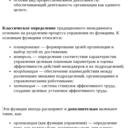
особый вид профессиональной деятельности,
обеспечивающий деятельность организации как единого
целого.
Классическое определение
традиционного менеджмента
основано на разделении процесса управления по функциям. К
основным функциям относятся:
планирование
— формирование целей организации и
выбор путей их достижения;
контроль
— определение соответствия характеристик
управления целевым плановым параметрам и оценка
эффективности действий менеджеров и их подразделений;
координация
— обеспечение взаимодействия между
различными звеньями подразделений, организациями и
управленческими работниками;
мотивация
— система стимулов эффективного труда,
создание целевых установок эффективного труда.
Эти функции иногда расширяют и
дополнительно
включают
такие, как:
организация
(как функция управления) — определение
того, как должны быть достигнуты цели, кем и когда,