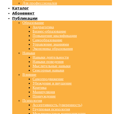
Для профессионалов
Каталог
Абонемент
Публикации
Образование
Андрагогика
Бизнес-образование
Повышение квалификации
Самообразование
Управление знаниями
Экономика образования
Навыки
Навыки деятельности
Навыки поведения
Мыслительные навыки
Сенсорные навыки
Влияние
Самопродвижение
Убеждение и внушение
Критика
Манипуляция
Принуждение
Психология
Ассертивность (уверенность)
Групповая психология
Межличностные коммуникации