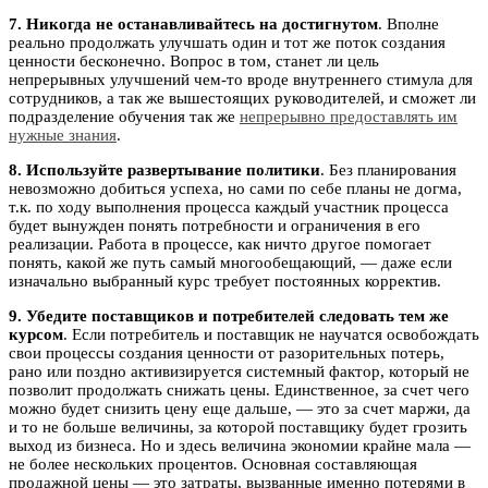
7. Никогда не останавливайтесь на достигнутом
. Вполне
реально продолжать улучшать один и тот же поток создания
ценности бесконечно. Вопрос в том, станет ли цель
непрерывных улучшений чем-то вроде внутреннего стимула для
сотрудников, а так же вышестоящих руководителей, и сможет ли
подразделение обучения так же
непрерывно предоставлять им
нужные знания
.
8. Используйте развертывание политики
. Без планирования
невозможно добиться успеха, но сами по себе планы не догма,
т.к. по ходу выполнения процесса каждый участник процесса
будет вынужден понять потребности и ограничения в его
реализации. Работа в процессе, как ничто другое помогает
понять, какой же путь самый многообещающий, — даже если
изначально выбранный курс требует постоянных корректив.
9. Убедите поставщиков и потребителей следовать тем же
курсом
. Если потребитель и поставщик не научатся освобождать
свои процессы создания ценности от разорительных потерь,
рано или поздно активизируется системный фактор, который не
позволит продолжать снижать цены. Единственное, за счет чего
можно будет снизить цену еще дальше, — это за счет маржи, да
и то не больше величины, за которой поставщику будет грозить
выход из бизнеса. Но и здесь величина экономии крайне мала —
не более нескольких процентов. Основная составляющая
продажной цены — это затраты, вызванные именно потерями в