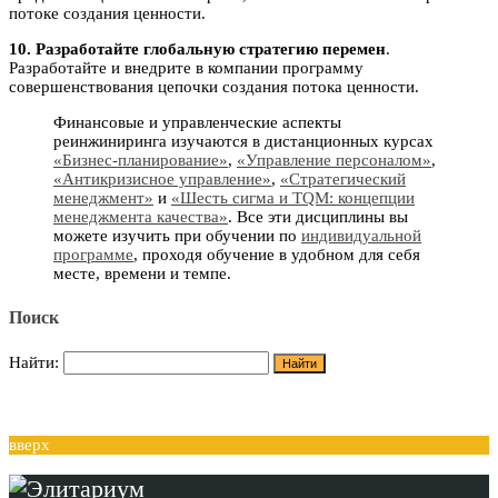
потоке создания ценности.
10. Разработайте глобальную стратегию перемен
.
Разработайте и внедрите в компании программу
совершенствования цепочки создания потока ценности.
Финансовые и управленческие аспекты
реинжиниринга изучаются в дистанционных курсах
«Бизнес-планирование»
,
«Управление персоналом»
,
«Антикризисное управление»
,
«Стратегический
менеджмент»
и
«Шесть сигма и TQM: концепции
менеджмента качества»
. Все эти дисциплины вы
можете изучить при обучении по
индивидуальной
программе
, проходя обучение в удобном для себя
месте, времени и темпе.
Поиск
Найти:
вверх