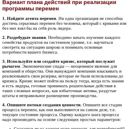
Вариант плана действий при реализации
программы перемен
1. Найдите агента перемен
. Ни одна организация не способна
достичь серьезных перемен без человека, который с криками или
без них взял бы на себя роль лидера.
2. Раздобудьте знания
. Необходимо начать изучение каждого
семейства продуктов на системном уровне, т.е. научиться
смотреть на ситуацию широко и понимать основные
потребности вашего бизнеса.
3. Используйте или создайте кризис, который послужит
рычагом
. Экономические спады — неоценимое явление для
компаний и общества. Они вынуждают компании изыскивать и
реализовывать свои резервы, которые не были использованы до
кризиса. Кризис может пойти на пользу тогда, когда есть знание
и есть лидеры, готовые принимать решительные действия в
таких сложных вопросах, как избыточные активы, раздутые
штаты и неправильное размещение производства.
4. Опишите потоки создания ценности
. Опишите все стадии
процесса перемен, как они выполняются на самом деле, т.е.
текущее состояние процесса. Оценку каждого шага процесса
надо производить на основе следующих простых параметров:
Создается ли на данном шаге ценность для потребителей?