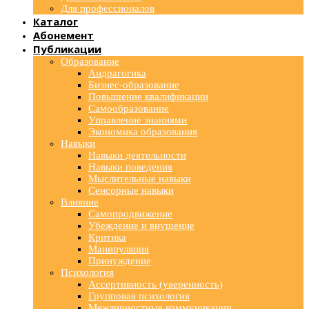
Для профессионалов
Каталог
Абонемент
Публикации
Образование
Андрагогика
Бизнес-образование
Повышение квалификации
Самообразование
Управление знаниями
Экономика образования
Навыки
Навыки деятельности
Навыки поведения
Мыслительные навыки
Сенсорные навыки
Влияние
Самопродвижение
Убеждение и внушение
Критика
Манипуляция
Принуждение
Психология
Ассертивность (уверенность)
Групповая психология
Межличностные коммуникации