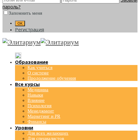
пароль?
Запомнить меня
Регистрация
Образование
Как учиться
О системе
Продолжение обучения
Все курсы
Медицина
Навыки
Влияние
Психология
Менеджмент
Маркетинг и PR
Финансы
Уровни
Для всех желающих
Для специалистов