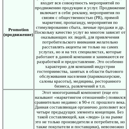
входит вся совокупность мероприятий по
продвижению продукции и услуг. Продвижение
включает в себя: рекламу, мероприятия по
связям с общественностью (PR), прямой
маркетинг, пропаганду, мероприятия по
стимулированию сбыта, личные продажи и др.
Promotion
Поскольку качество услуг во многом зависит от
(продвижение)
оказывающих их людей, для привлечения
потребительского внимания желательно
расставлять акценты не только на самих
услугах, но и на тех специалистах, которые
работают в данной компании и занимаются ее
разработкой и предоставление. Это особенно
характерно для компаний индустрии
гостеприимства, занятых в области бытового
обслуживания населения (парикмахерские,
салоны красоты), медицины, ресторанного
бизнеса, развлечений и т.п.
Этот многогранный компонент (еще его
называют «маркетингом отношений») появился
сравнительно недавно: в 90-е гг. прошлого века.
Данная составляющая органично дополняет все
четыре предыдущих элемента концепции. Без
такой составляющей, как «люди» (а на рынке
это не только производители и потребители, но
также покупатели и поставщики), невозможно