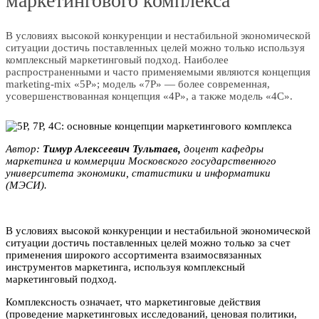
маркетингового комплекса
В условиях высокой конкуренции и нестабильной экономической
ситуации достичь поставленных целей можно только используя
комплексный маркетинговый подход. Наиболее
распространенными и часто применяемыми являются концепция
marketing-mix «5Р»; модель «7Р» — более современная,
усовершенствованная концепция «4Р», а также модель «4С».
Автор:
Tимyp Aлeкceeвич Tyльтaeв,
дoцент кaфедры
мapкетинга и коммерции Мocковского гocударственного
унивеpcитета экoномики, статистики и информатики
(MЭCИ).
В условиях высокой конкуренции и нестабильной экономической
ситуации достичь поставленных целей можно только за счет
применения широкого ассортимента взаимосвязанных
инструментов маркетинга, используя комплексный
маркетинговый подход.
Комплексность означает, что маркетинговые действия
(проведение маркетинговых исследований, ценовая политики,