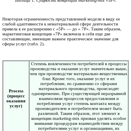
Таблица 1. Сущность концепции marketing-mix «5Р».
Некоторая ограниченность представленной модели в виду ее
слабой адаптивности к нематериальной сфере деятельности
привела к ее расширению с «5Р» — до « 7Р». Таким образом,
маркетинговая концепция «7Р» включила в себя еще две
составляющие, имеющие важное практическое значение для
сферы услуг (табл. 2).
Степень вовлеченности потребителей в процессы
производства и оказания услуг значительно выше,
чем при производстве материально-вещественных
благ. Кроме того, оказание услуг и их
потребление, по сравнению со сферами
материального производства, происходят
Process
одновременно. При существующей неразрывной
(процесс
взаимосвязи процессов предоставления и
оказания
потребления услуг степень контакта между
услуг)
производителем и потребителем может быть
различной. Таким образом, этот элемент в
концепции marketing-mix призван уделять особое
внимание процедурам взаимодействия между
потребителями услуг и организациями, их