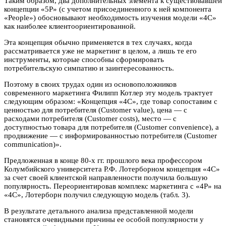
Таким образом, два дополнительных элемента к существовавшей
концепции «5Р» (с учетом присоединенного к ней компонента
«People») обосновывают необходимость изучения модели «4С»
как наиболее клиентоориентированной.
Эта концепция обычно применяется в тех случаях, когда
рассматривается уже не маркетинг в целом, а лишь те его
инструменты, которые способны сформировать
потребительскую симпатию и заинтересованность.
Поэтому в своих трудах один из основоположников
современного маркетинга Филипп Котлер эту модель трактует
следующим образом: «Концепция «4С», где товар сопоставим с
ценностью для потребителя (Customer value), цена — с
расходами потребителя (Customer costs), место — с
доступностью товара для потребителя (Customer convenience), а
продвижение — с информированностью потребителя (Customer
communication)».
Предложенная в конце 80-х гг. прошлого века профессором
Колумбийского университета Р.Ф. Лотерборном концепция «4С»
за счет своей клиентской направленности получила большую
популярность. Переориентировав комплекс маркетинга с «4Р» на
«4С», Лотерборн получил следующую модель (табл. 3).
В результате детального анализа представленной модели
становятся очевидными причины ее особой популярности у