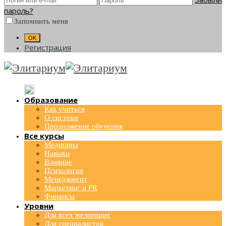
пароль?
Запомнить меня
Регистрация
Образование
Как учиться
О системе
Продолжение обучения
Все курсы
Медицина
Навыки
Влияние
Психология
Менеджмент
Маркетинг и PR
Финансы
Уровни
Для всех желающих
Для специалистов