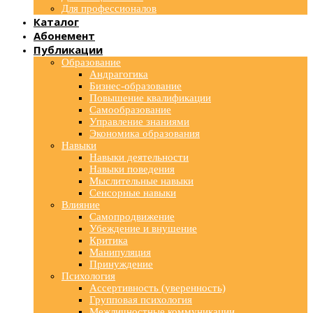
Для профессионалов
Каталог
Абонемент
Публикации
Образование
Андрагогика
Бизнес-образование
Повышение квалификации
Самообразование
Управление знаниями
Экономика образования
Навыки
Навыки деятельности
Навыки поведения
Мыслительные навыки
Сенсорные навыки
Влияние
Самопродвижение
Убеждение и внушение
Критика
Манипуляция
Принуждение
Психология
Ассертивность (уверенность)
Групповая психология
Межличностные коммуникации