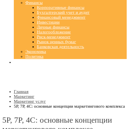
Финансы
Корпоративные финансы
Бухгалтерский учет и аудит
Финансовый менеджмент
Инвестиции
Личные финансы
Налогообложение
Риск-менеджмент
Рынок ценных бумаг
Банковская деятельность
Экономика
Политика
Главная
Маркетинг
Маркетинг услуг
5Р, 7Р, 4С: основные концепции маркетингового комплекса
5Р, 7Р, 4С: основные концепции