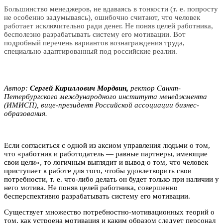
Большинство менеджеров, не вдаваясь в тонкости (т. е. попросту
не особенно задумываясь), ошибочно считают, что человек
работает исключительно ради денег. Не поняв целей работника,
бесполезно разрабатывать систему его мотивации. Вот
подробный перечень вариантов вознаграждения труда,
специально адаптированный под российские реалии.
Автор:
Сергей Кириллович Mopдвин,
ректор Санкт-
Петербургского международного института менеджмента
(ИMИCП), вице-президент Российской ассоциации бизнес-
образования.
Если согласиться с одной из аксиом управления людьми о том,
что «работник и работодатель — равные партнеры, имеющие
свои цели», то логичным выглядит и вывод о том, что человек
приступает к работе для того, чтобы удовлетворить свои
потребности, т. е. что-либо делать он будет только при наличии у
него мотива. Не поняв целей работника, совершенно
бесперспективно разрабатывать систему его мотивации.
Существует множество потребностно-мотивационных теорий о
том, как устроена мотивация и каким образом следует персонал