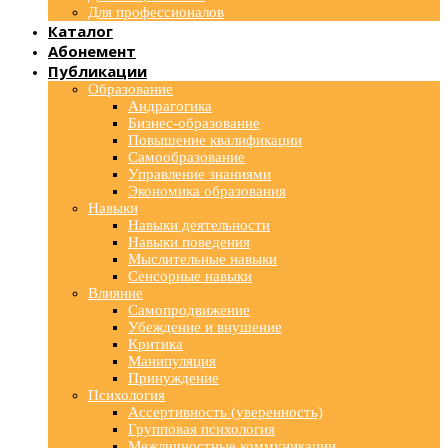
Для профессионалов
Каталог
Абонемент
Публикации
Образование
Андрагогика
Бизнес-образование
Повышение квалификации
Самообразование
Управление знаниями
Экономика образования
Навыки
Навыки деятельности
Навыки поведения
Мыслительные навыки
Сенсорные навыки
Влияние
Самопродвижение
Убеждение и внушение
Критика
Манипуляция
Принуждение
Психология
Ассертивность (уверенность)
Групповая психология
Межличностные коммуникации