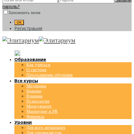
пароль?
Запомнить меня
Регистрация
Образование
Как учиться
О системе
Продолжение обучения
Все курсы
Медицина
Навыки
Влияние
Психология
Менеджмент
Маркетинг и PR
Финансы
Уровни
Для всех желающих
Для специалистов