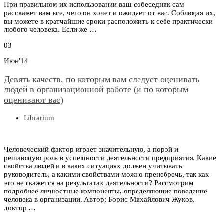
При правильном их использовании ваш собеседник сам
расскажет вам все, чего он хочет и ожидает от вас. Соблюдая их,
вы можете в кратчайшие сроки расположить к себе практически
любого человека. Если же …
03
Июн'14
Девять качеств, по которым вам следует оценивать
людей в организационной работе (и по которым
оценивают вас)
Librarium
Человеческий фактор играет значительную, а порой и
решающую роль в успешности деятельности предприятия. Какие
свойства людей и в каких ситуациях должен учитывать
руководитель, а какими свойствами можно пренебречь, так как
это не скажется на результатах деятельности? Рассмотрим
подробнее личностные компоненты, определяющие поведение
человека в организации. Автор: Бopис Михaйлoвич Жукoв,
доктор …