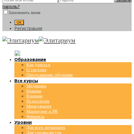
пароль?
Запомнить меня
Регистрация
Образование
Как учиться
О системе
Продолжение обучения
Все курсы
Медицина
Навыки
Влияние
Психология
Менеджмент
Маркетинг и PR
Финансы
Уровни
Для всех желающих
Для специалистов