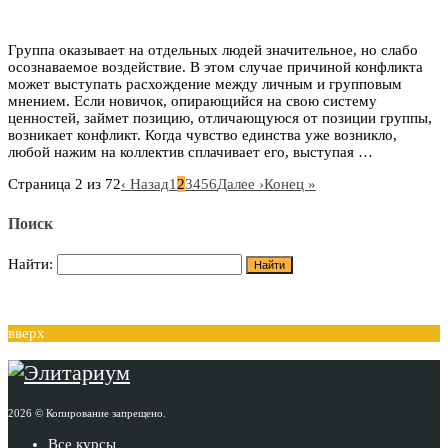
Группа оказывает на отдельных людей значительное, но слабо
осознаваемое воздействие. В этом случае причиной конфликта
может выступать расхождение между личным и групповым
мнением. Если новичок, опирающийся на свою систему
ценностей, займет позицию, отличающуюся от позиции группы,
возникает конфликт. Когда чувство единства уже возникло,
любой нажим на коллектив сплачивает его, выступая …
Страница 2 из 72
‹ Назад
1
2
3
4
5
6
Далее ›
Конец »
Поиск
Найти:
вверх
2026 © Копирование запрещено.
Все курсы