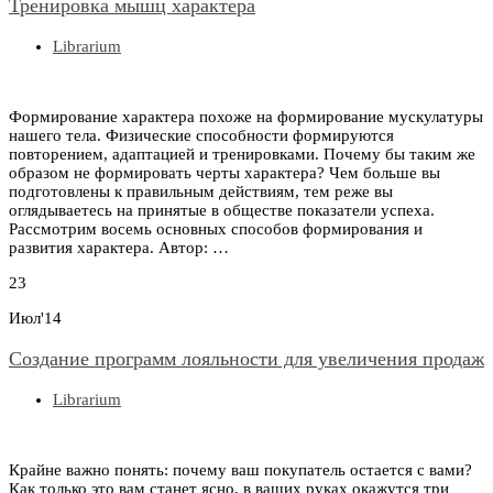
Тренировка мышц характера
Librarium
Формирование характера похоже на формирование мускулатуры
нашего тела. Физические способности формируются
повторением, адаптацией и тренировками. Почему бы таким же
образом не формировать черты характера? Чем больше вы
подготовлены к правильным действиям, тем реже вы
оглядываетесь на принятые в обществе показатели успеха.
Рассмотрим восемь основных способов формирования и
развития характера. Автор: …
23
Июл'14
Создание программ лояльности для увеличения продаж
Librarium
Крайне важно понять: почему ваш покупатель остается с вами?
Как только это вам станет ясно, в ваших руках окажутся три