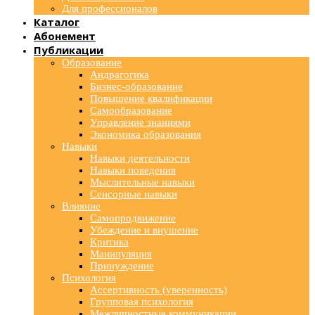
Для профессионалов
Каталог
Абонемент
Публикации
Образование
Андрагогика
Бизнес-образование
Повышение квалификации
Самообразование
Управление знаниями
Экономика образования
Навыки
Навыки деятельности
Навыки поведения
Мыслительные навыки
Сенсорные навыки
Влияние
Самопродвижение
Убеждение и внушение
Критика
Манипуляция
Принуждение
Психология
Ассертивность (уверенность)
Групповая психология
Межличностные коммуникации