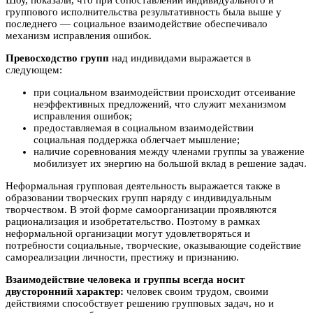
Шоу, показали, что при сопоставлении индивидуального и
группового исполнительства результативность была выше у
последнего — социальное взаимодействие обеспечивало
механизм исправления ошибок.
Превосходство групп
над индивидами выражается в
следующем:
при социальном взаимодействии происходит отсеивание
неэффективных предложений, что служит механизмом
исправления ошибок;
предоставляемая в социальном взаимодействии
социальная поддержка облегчает мышление;
наличие соревнования между членами группы за уважение
мобилизует их энергию на большой вклад в решение задач.
Неформальная групповая деятельность выражается также в
образовании творческих групп наряду с индивидуальным
творчеством. В этой форме самоорганизации проявляются
рационализация и изобретательство. Поэтому в рамках
неформальной организации могут удовлетворяться и
потребности социальные, творческие, оказывающие содействие
самореализации личности, престижу и признанию.
Взаимодействие человека и группы всегда носит
двусторонний характер:
человек своим трудом, своими
действиями способствует решению групповых задач, но и