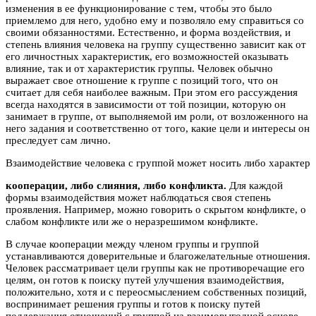
изменения в ее функционирование с тем, чтобы это было
приемлемо для него, удобно ему и позволяло ему справиться со
своими обязанностями. Естественно, и форма воздействия, и
степень влияния человека на группу существенно зависит как от
его личностных характеристик, его возможностей оказывать
влияние, так и от характеристик группы. Человек обычно
выражает свое отношение к группе с позиций того, что он
считает для себя наиболее важным. При этом его рассуждения
всегда находятся в зависимости от той позиции, которую он
занимает в группе, от выполняемой им роли, от возложенного на
него задания и соответственно от того, какие цели и интересы он
преследует сам лично.
Взаимодействие человека с группой может носить либо характер
кооперации, либо слияния, либо конфликта.
Для каждой
формы взаимодействия может наблюдаться своя степень
проявления. Например, можно говорить о скрытом конфликте, о
слабом конфликте или же о неразрешимом конфликте.
В случае кооперации между членом группы и группой
устанавливаются доверительные и благожелательные отношения.
Человек рассматривает цели группы как не противоречащие его
целям, он готов к поиску путей улучшения взаимодействия,
положительно, хотя и с переосмыслением собственных позиций,
воспринимает решения группы и готов к поиску путей