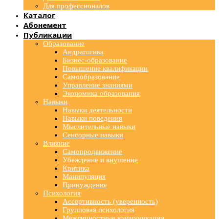
Для профессионалов
Каталог
Абонемент
Публикации
Образование
Андрагогика
Бизнес-образование
Повышение квалификации
Самообразование
Управление знаниями
Экономика образования
Навыки
Навыки деятельности
Навыки поведения
Мыслительные навыки
Сенсорные навыки
Влияние
Самопродвижение
Убеждение и внушение
Критика
Манипуляция
Принуждение
Психология
Ассертивность (уверенность)
Групповая психология
Межличностные коммуникации