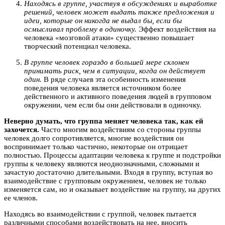
Находясь в группе, участвуя в обсуждениях и выработке
решений, человек может выдать также предложения и
идеи, которые он никогда не выдал бы, если бы
осмысливал проблему в одиночку.
Эффект воздействия на
человека «мозговой атаки» существенно повышает
творческий потенциал человека.
В группе человек гораздо в большей мере склонен
принимать риск, чем в ситуации, когда он действует
один.
В ряде случаев эта особенность изменения
поведения человека является источником более
действенного и активного поведения людей в групповом
окружении, чем если бы они действовали в одиночку.
Неверно думать, что группа меняет человека так, как ей
захочется.
Часто многим воздействиям со стороны группы
человек долго сопротивляется, многие воздействия он
воспринимает только частично, некоторые он отрицает
полностью. Процессы адаптации человека к группе и подстройки
группы к человеку являются неоднозначными, сложными и
зачастую достаточно длительными. Входя в группу, вступая во
взаимодействие с групповым окружением, человек не только
изменяется сам, но и оказывает воздействие на группу, на других
ее членов.
Находясь во взаимодействии с группой, человек пытается
различными способами воздействовать на нее, вносить