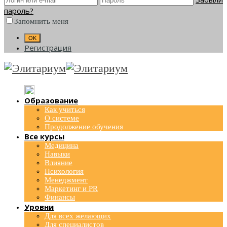
пароль?
Запомнить меня
Регистрация
Образование
Как учиться
О системе
Продолжение обучения
Все курсы
Медицина
Навыки
Влияние
Психология
Менеджмент
Маркетинг и PR
Финансы
Уровни
Для всех желающих
Для специалистов