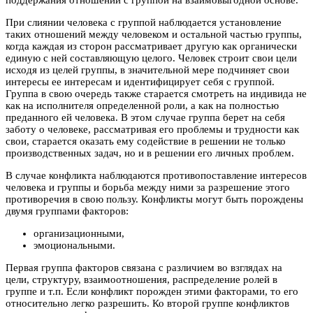
поддержания отношений с группой на взаимовыгодной основе.
При слиянии человека с группой наблюдается установление
таких отношений между человеком и остальной частью группы,
когда каждая из сторон рассматривает другую как органически
единую с ней составляющую целого. Человек строит свои цели
исходя из целей группы, в значительной мере подчиняет свои
интересы ее интересам и идентифицирует себя с группой.
Группа в свою очередь также старается смотреть на индивида не
как на исполнителя определенной роли, а как на полностью
преданного ей человека. В этом случае группа берет на себя
заботу о человеке, рассматривая его проблемы и трудности как
свои, старается оказать ему содействие в решении не только
производственных задач, но и в решении его личных проблем.
В случае конфликта наблюдаются противопоставление интересов
человека и группы и борьба между ними за разрешение этого
противоречия в свою пользу. Конфликты могут быть порождены
двумя группами факторов:
организационными,
эмоциональными.
Первая группа факторов связана с различием во взглядах на
цели, структуру, взаимоотношения, распределение ролей в
группе и т.п. Если конфликт порожден этими факторами, то его
относительно легко разрешить. Ко второй группе конфликтов