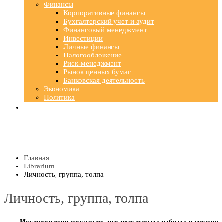
Финансы
Корпоративные финансы
Бухгалтерский учет и аудит
Финансовый менеджмент
Инвестиции
Личные финансы
Налогообложение
Риск-менеджмент
Рынок ценных бумаг
Банковская деятельность
Экономика
Политика
Главная
Librarium
Личность, группа, толпа
Личность, группа, толпа
Исследования показали, что результаты работы в группе