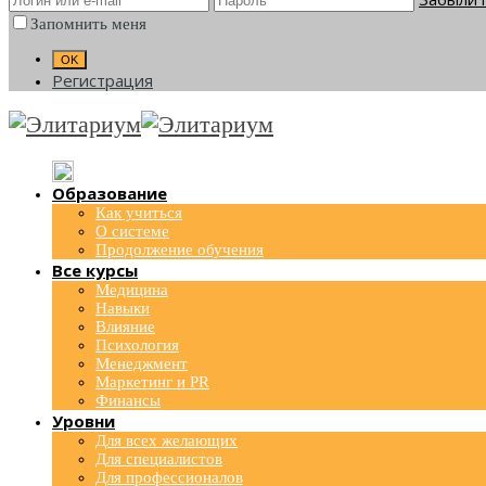
Запомнить меня
Регистрация
Образование
Как учиться
О системе
Продолжение обучения
Все курсы
Медицина
Навыки
Влияние
Психология
Менеджмент
Маркетинг и PR
Финансы
Уровни
Для всех желающих
Для специалистов
Для профессионалов