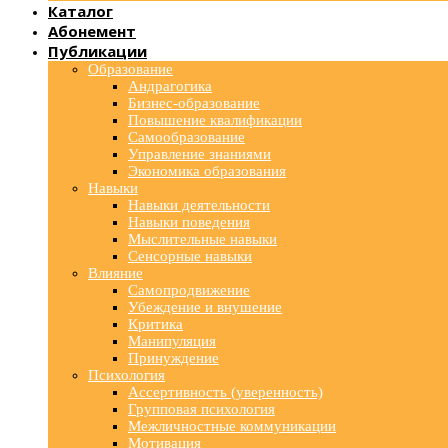
Каталог
Абонемент
Публикации
Образование
Андрагогика
Бизнес-образование
Повышение квалификации
Самообразование
Управление знаниями
Экономика образования
Навыки
Навыки деятельности
Навыки поведения
Мыслительные навыки
Сенсорные навыки
Влияние
Самопродвижение
Убеждение и внушение
Критика
Манипуляция
Принуждение
Психология
Ассертивность (уверенность)
Групповая психология
Межличностные коммуникации
Мотивация