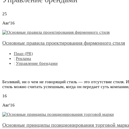
25
Авг'16
Основные правила проектирования фирменного стиля
Пиар (PR)
|
Реклама
|
Управление брендами
Безликий, ни о чем не говорящий стиль — это отсутствие стиля.
стиль можно считать успешным, когда он передает суть компании,
16
Авг'16
Основные принципы позиционирования торговой марк