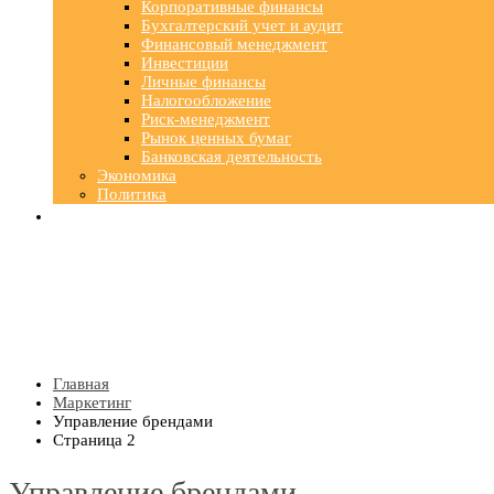
Корпоративные финансы
Бухгалтерский учет и аудит
Финансовый менеджмент
Инвестиции
Личные финансы
Налогообложение
Риск-менеджмент
Рынок ценных бумаг
Банковская деятельность
Экономика
Политика
Главная
Маркетинг
Управление брендами
Страница 2
Управление брендами