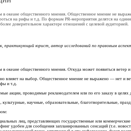
 в океане общественного мнения. Общественное мнение не выражен
пороться на рифы и т.д. По формам PR-мероприятия делятся на оди
более доверительном характере отношений с целевой аудиторией.
ук, практикующий юрист, автор исследований по правовым аспект
 в океане общественного мнения. Откуда может появиться ветер и
 влияет на выбор. Общественное мнение не выражено — нет и ветр
фы и т.д.
ые акции, проводимые рекламодателем или по его заказу в целях 
культурные, научные, образовательные, благотворительные, праздн
зом:
ициальных лиц, представляющих государственные или коммерчески
ифинг удобен для сообщения запланированных сенсаций (т.е. новос