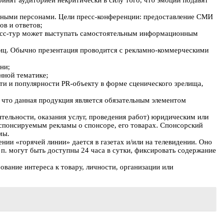
инят аудиторией некритически в силу того, что эмоции подавят
льными персонами. Цели пресс-конференции: предоставление СМИ
в и ответов;
Пресс-тур может выступать самостоятельным информационным
лиц. Обычно презентация проводится с рекламно-коммерческими
ни;
нной тематике;
сти и популярности PR-объекту в форме сценического зрелища,
, что данная продукция является обязательным элементом
тельности, оказания услуг, проведения работ) юридическим или
 спонсируемым рекламы о спонсоре, его товарах. Спонсорский
мы.
ии «горячей линии» дается в газетах и/или на телевидении. Оно
 п. могут быть доступны 24 часа в сутки, фиксировать содержание
ание интереса к товару, личности, организации или