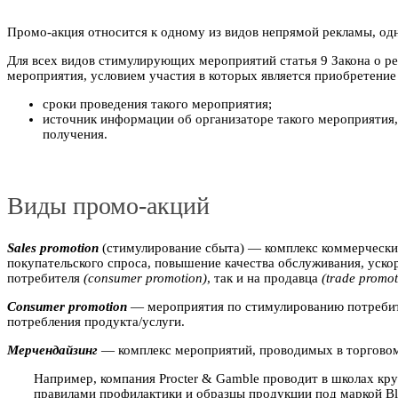
Промо-акция относится к одному из видов непрямой рекламы, одн
Для всех видов стимулирующих мероприятий статья 9 Закона о р
мероприятия, условием участия в которых является приобретени
сроки проведения такого мероприятия;
источник информации об организаторе такого мероприятия, 
получения.
Виды промо-акций
Sales promotion
(стимулирование сбыта) — комплекс коммерчески
покупательского спроса, повышение качества обслуживания, уско
потребителя
(consumer promotion)
, так и на продавца
(trade promot
Consumer promotion
— мероприятия по стимулированию потребите
потребления продукта/услуги.
Мерчендайзинг
— комплекс мероприятий, проводимых в торговом з
Например, компания Procter & Gamble проводит в школах кр
правилами профилактики и образцы продукции под маркой Bl