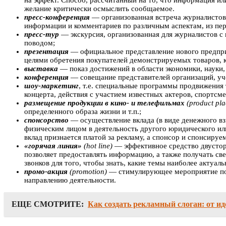
на эффект. Способ, рассчитанный на то, что информация ил
желание критически осмыслить сообщаемое.
пресс-конференция
— организованная встреча журналистов
информации и комментариев по различным аспектам, из пер
пресс-тур
— экскурсия, организованная для журналистов с
поводом;
презентация
— официальное представление нового предпри
целями обретения покупателей демонстрируемых товаров, 
выставка
— показ достижений в области экономики, науки,
конференция
— совещание представителей организаций, уче
шоу-маркетинг
, т.е. специальные программы продвижения 
концерта, действия с участием известных актеров, спортсмен
размещение продукции в кино- и телефильмах
(product pl
определенного образа жизни и т.п.;
спонсорство
— осуществление вклада (в виде денежного вз
физическим лицом в деятельность другого юридического ил
вклад признается платой за рекламу, а спонсор и спонсир
«горячая линия»
(hot line)
— эффективное средство двусторо
позволяет предоставлять информацию, а также получать све
звонков для того, чтобы знать, какие темы наиболее актуаль
промо-акция
(promotion)
— стимулирующее мероприятие по п
направлению деятельности.
ЕЩЕ СМОТРИТЕ:
Как создать рекламный слоган: от и