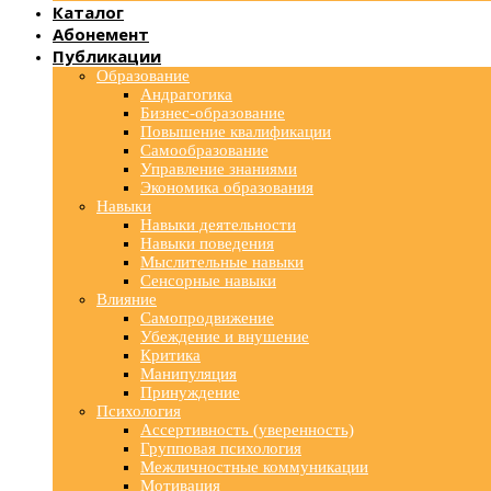
Каталог
Абонемент
Публикации
Образование
Андрагогика
Бизнес-образование
Повышение квалификации
Самообразование
Управление знаниями
Экономика образования
Навыки
Навыки деятельности
Навыки поведения
Мыслительные навыки
Сенсорные навыки
Влияние
Самопродвижение
Убеждение и внушение
Критика
Манипуляция
Принуждение
Психология
Ассертивность (уверенность)
Групповая психология
Межличностные коммуникации
Мотивация