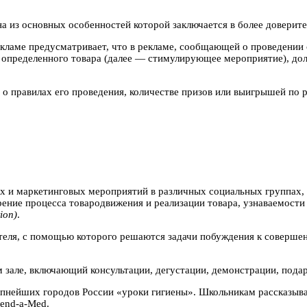
а из основных особенностей которой заключается в более доверит
екламе предусматривает, что в рекламе, сообщающей о проведении
е определенного товара (далее — стимулирующее мероприятие), до
о правилах его проведения, количестве призов или выигрышей по р
х и маркетинговых мероприятий в различных социальных группах,
рение процесса товародвижения и реализации товара, узнаваемости 
ion)
.
ля, с помощью которого решаются задачи побуждения к совершен
але, включающий консультации, дегустации, демонстрации, подарк
упнейших городов России «уроки гигиены». Школьникам рассказыв
end-a-Med.