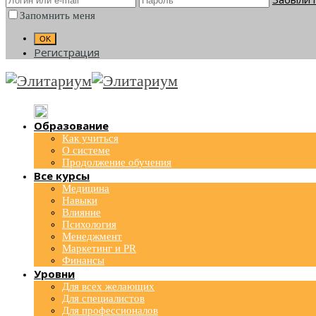
Запомнить меня
Регистрация
Образование
Как учиться
О системе
Продолжение обучения
Все курсы
Медицина
Навыки
Влияние
Психология
Менеджмент
Маркетинг и PR
Финансы
Уровни
Для всех желающих
Для специалистов
Для профессионалов