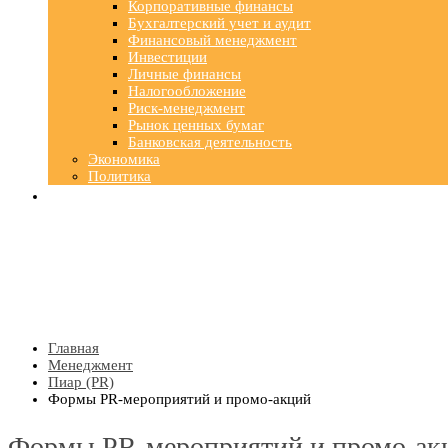
Корпоративные финансы
Бухгалтерский учет и аудит
Финансовый менеджмент
Инвестиции
Личные финансы
Налогообложение
Риск-менеджмент
Рынок ценных бумаг
Банковская деятельность
Экономика
Политика
Главная
Менеджмент
Пиар (PR)
Формы PR-мероприятий и промо-акций
Формы PR-мероприятий и промо-ак