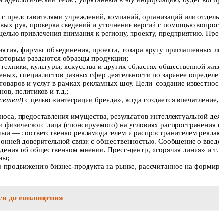
и идеологический тезис, упрятанный в эту информацию, будет воспр
 с представителями учреждений, компаний, организаций или отде
вых рук, проверка сведений и уточнение версий с помощью вопросо
 целью привлечения внимания к региону, проекту, предприятию. 
ятия, фирмы, объединения, проекта, товара кругу приглашенных 
которым раздаются образцы продукции;
 техники, культуры, искусства и других областях общественной жиз
ных, специалистов разных сфер деятельности по заранее определе
товаров и услуг в рамках рекламных шоу. Цели: создание известно
ов, политиков и т.д.;
acement)
с целью «интеграции бренда», когда создается впечатление
носа, предоставления имущества, результатов интеллектуальной дея
и физического лица (спонсируемого) на условиях распространения
уемый — соответственно рекламодателем и распространителем рекла
нней доверительной связи с общественностью. Сообщение о введен
дения об общественном мнении. Пресс-центр, «горячая линия» и т.
ны;
родвижению бизнес-продукта на рынке, рассчитанное на формиров
деи до воплощения