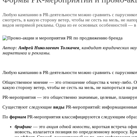
Любую кампанию в PR-деятельности можно сравнить с парусником
смотреть, в какую сторону ветер, чтобы не сесть на мель, не на
видов непрямой рекламы. Одна из ее основных особенностей — в 
Автор:
Aндpeй Николаевич Toлкaчeв
, кандидат юридических на
маркетинга и рекламы.
Любую кампанию в PR-деятельности можно сравнить с парусником
Общественное мнение — это отношение общества к чему-либо. Оно
какую сторону ветер, чтобы не сесть на мель, не напороться на ри
PR-мероприятия — это общественно значимые, целевые, планируем
Существуют следующие
виды
PR-мероприятий: информационные, 
По
формам
PR-мероприятия классифицируются следующим обра
брифинг
— это
акция одной новости
, короткая встреча оф
новость, излагается позиция по определенному вопросу. Бр