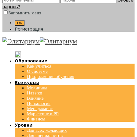
пароль?
Запомнить меня
Регистрация
Образование
Как учиться
О системе
Продолжение обучения
Все курсы
Медицина
Навыки
Влияние
Психология
Менеджмент
Маркетинг и PR
Финансы
Уровни
Для всех желающих
Для специалистов