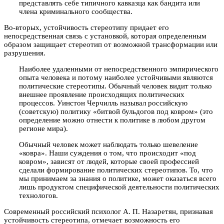
представлять себе типичного кавказца как бандита или
члена криминального сообщества.
Во-вторых, устойчивость стереотипу придает его
непосредственная связь с установкой, которая определенным
образом защищает стереотип от возможной трансформации или
разрушения.
Наиболее удаленными от непосредственного эмпирического
опыта человека и потому наиболее устойчивыми являются
политические стереотипы. Обычный человек видит только
внешнее проявление происходящих политических
процессов. Уинстон Черчилль называл российскую
(советскую) политику «битвой бульдогов под ковром» (это
определение можно отнести к политике в любом другом
регионе мира).
Обычный человек может наблюдать только шевеление
«ковра». Наши суждения о том, что происходит «под
ковром», зависят от людей, которые своей профессией
сделали формирование политических стереотипов. То, что
мы принимаем за знания о политике, может оказаться всего
лишь продуктом специфической деятельности политических
технологов.
Современный российский психолог А. П. Назаретян, признавая
устойчивость стереотипа, отмечает возможность его