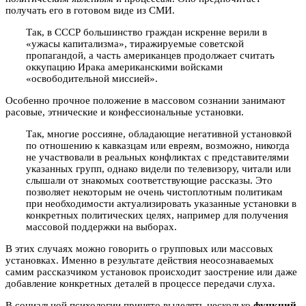
получать его в готовом виде из СМИ.
Так, в СССР большинство граждан искренне верили в
«ужасы капитализма», тиражируемые советской
пропагандой, а часть американцев продолжает считать
оккупацию Ирака американскими войсками
«освободительной миссией».
Особенно прочное положение в массовом сознании занимают
расовые, этнические и конфессиональные установки.
Так, многие россияне, обладающие негативной установкой
по отношению к кавказцам или евреям, возможно, никогда
не участвовали в реальных конфликтах с представителями
указанных групп, однако видели по телевизору, читали или
слышали от знакомых соответствующие рассказы. Это
позволяет некоторым не очень чистоплотным политикам
при необходимости актуализировать указанные установки в
конкретных политических целях, например для получения
массовой поддержки на выборах.
В этих случаях можно говорить о групповых или массовых
установках. Именно в результате действия неосознаваемых
самим рассказчиком установок происходит заострение или даже
добавление конкретных деталей в процессе передачи слуха.
В социальной психологии принято выделять несколько
функций