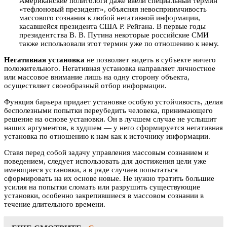
Американские политологи даже ввели специальный термин
«тефлоновый президент», объясняя невосприимчивость
массового сознания к любой негативной информации,
касавшейся президента США Р. Рейгана. В первые годы
президентства В. В. Путина некоторые российские СМИ
также использовали этот термин уже по отношению к нему.
Негативная установка
не позволяет видеть в субъекте ничего
положительного. Негативная установка направляет личностное
или массовое внимание лишь на одну сторону объекта,
осуществляет своеобразный отбор информации.
Функция барьера придает установке особую устойчивость, делая
бесполезными попытки переубедить человека, принимающего
решение на основе установки. Он в лучшем случае не услышит
наших аргументов, в худшем — у него сформируется негативная
установка по отношению к нам как к источнику информации.
Ставя перед собой задачу управления массовым сознанием и
поведением, следует использовать для достижения цели уже
имеющиеся установки, а в ряде случаев попытаться
сформировать на их основе новые. Не нужно тратить большие
усилия на попытки сломать или разрушить существующие
установки, особенно закрепившиеся в массовом сознании в
течение длительного времени.