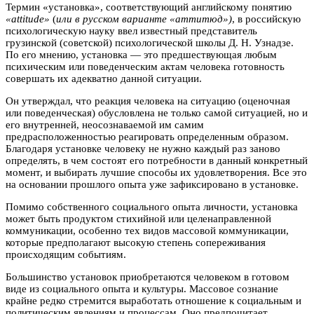
Термин «установка», соответствующий английскому понятию
«attitude»
(
или в русском варианте «аттитюд»)
, в российскую
психологическую науку ввел известный представитель
грузинской (советской) психологической школы Д. Н. Узнадзе.
По его мнению, установка — это предшествующая любым
психическим или поведенческим актам человека готовность
совершать их адекватно данной ситуации.
Он утверждал, что реакция человека на ситуацию (оценочная
или поведенческая) обусловлена не только самой ситуацией, но и
его внутренней, неосознаваемой им самим
предрасположенностью реагировать определенным образом.
Благодаря установке человеку не нужно каждый раз заново
определять, в чем состоят его потребности в данный конкретный
момент, и выбирать лучшие способы их удовлетворения. Все это
на основании прошлого опыта уже зафиксировано в установке.
Помимо собственного социального опыта личности, установка
может быть продуктом стихийной или целенаправленной
коммуникации, особенно тех видов массовой коммуникации,
которые предполагают высокую степень сопереживания
происходящим событиям.
Большинство установок приобретаются человеком в готовом
виде из социального опыта и культуры. Массовое сознание
крайне редко стремится выработать отношение к социальным и
политическим явлениям и процессам. Оно предпочитает