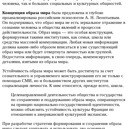
человека, так и больших социальных и культурных общностей.
Концепция образа мира
была предложена и глубоко
проанализирована российским психологом А. Н. Леонтьевым.
Он подчеркивал, что образ мира не есть зеркальное отражение в
сознании человека и общества явлений и процессов
действительности. Образ мира — это особая конструкция,
формируемая такими институтами, как семья, школа или
средства массовой коммуникации. Любая новая информация
должна каким-либо образом вписаться в уже существующий
образ мира или будет отвергнута личностью или группой.
Недостаток информации, в свою очередь, компенсируется
деталями, взятыми из образа мира.
Устойчивость образа мира может быть достигнута за счет
сознательного и управляемого конструирования его не только с
помощью СМИ, но и большинством других институтов
социализации личности. К ним относится, прежде всего, школа.
Целенаправленной деятельностью общества и государства
по сохранению и поддержанию образа мира, опирающегося
на принцип национально-государственной идентичности,
можно объяснить устойчивость культуры Франции по
отношению к американской культурной экспансии.
При разработке стратегии формирования и сохранения образа
мира следует учитывать и использовать два основных