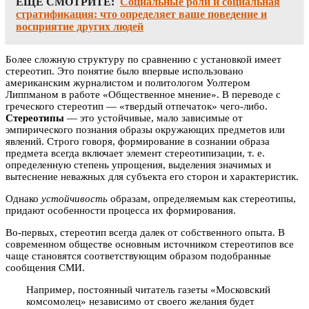
ЕЩЕ СМОТРИТЕ:
Социальные роли и социальная
стратификация: что определяет ваше поведение и
восприятие других людей
Более сложную структуру по сравнению с установкой имеет
стереотип. Это понятие было впервые использовано
американским журналистом и политологом Уолтером
Липпманом в работе «Общественное мнение». В переводе с
греческого стереотип — «твердый отпечаток» чего-либо.
Стереотипы
— это устойчивые, мало зависимые от
эмпирического познания образы окружающих предметов или
явлений. Строго говоря, формирование в сознании образа
предмета всегда включает элемент стереотипизации, т. е.
определенную степень упрощения, выделения значимых и
вытеснение неважных для субъекта его сторон и характеристик.
Однако
устойчивость
образам, определяемым как стереотипы,
придают особенности процесса их формирования.
Во-первых, стереотип всегда далек от собственного опыта. В
современном обществе основным источником стереотипов все
чаще становятся соответствующим образом подобранные
сообщения СМИ.
Например, постоянный читатель газеты «Московский
комсомолец» независимо от своего желания будет