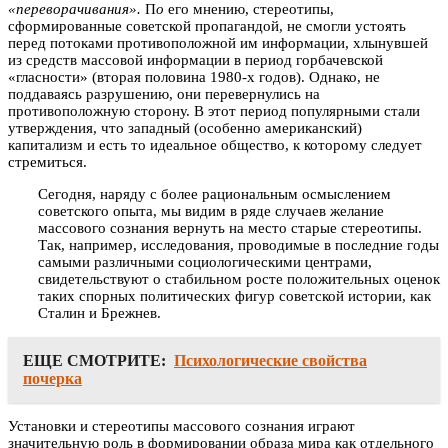
«переворачивания».
П
о
его мнению, стереотипы,
сформированные советской пропагандой, не смогли устоять
перед потоками противоположной им информации, хлынувшей
из средств массовой информации в период горбачевской
«гласности» (вторая половина 1980-х годов). Однако, не
поддаваясь разрушению, они перевернулись на
противоположную сторону. В этот период популярными стали
утверждения, что западный (особенно американский)
капитализм и есть то идеальное общество, к которому следует
стремиться.
Сегодня, наряду с более рациональным осмыслением
советского опыта, мы видим в ряде случаев желание
массового сознания вернуть на место старые стереотипы.
Так, например, исследования, проводимые в последние годы
самыми различными социологическими центрами,
свидетельствуют о стабильном росте положительных оценок
таких спорных политических фигур советской истории, как
Сталин и Брежнев.
ЕЩЕ СМОТРИТЕ:
Психологические свойства
почерка
Установки и стереотипы массового сознания играют
значительную роль в формировании образа мира как отдельного