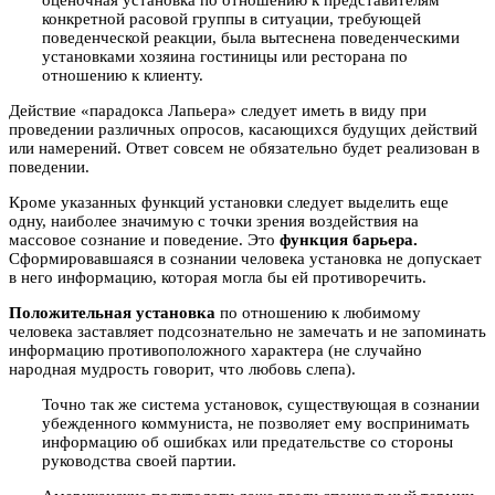
оценочная установка по отношению к представителям
конкретной расовой группы в ситуации, требующей
поведенческой реакции, была вытеснена поведенческими
установками хозяина гостиницы или ресторана по
отношению к клиенту.
Действие «парадокса Лапьера» следует иметь в виду при
проведении различных опросов, касающихся будущих действий
или намерений. Ответ совсем не обязательно будет реализован в
поведении.
Кроме указанных функций установки следует выделить еще
одну, наиболее значимую с точки зрения воздействия на
массовое сознание и поведение. Это
функция барьера.
Сформировавшаяся в сознании человека установка не допускает
в него информацию, которая могла бы ей противоречить.
Положительная установка
по отношению к любимому
человека заставляет подсознательно не замечать и не запоминать
информацию противоположного характера (не случайно
народная мудрость говорит, что любовь слепа).
Точно так же система установок, существующая в сознании
убежденного коммуниста, не позволяет ему воспринимать
информацию об ошибках или предательстве со стороны
руководства своей партии.