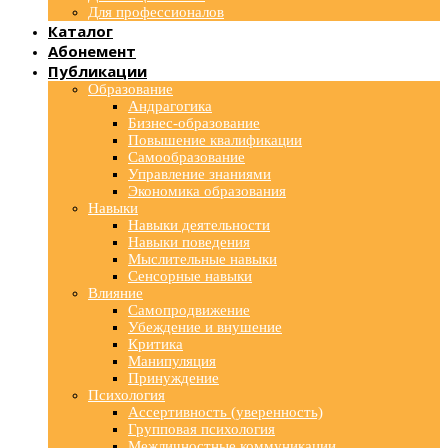
Для профессионалов
Каталог
Абонемент
Публикации
Образование
Андрагогика
Бизнес-образование
Повышение квалификации
Самообразование
Управление знаниями
Экономика образования
Навыки
Навыки деятельности
Навыки поведения
Мыслительные навыки
Сенсорные навыки
Влияние
Самопродвижение
Убеждение и внушение
Критика
Манипуляция
Принуждение
Психология
Ассертивность (уверенность)
Групповая психология
Межличностные коммуникации