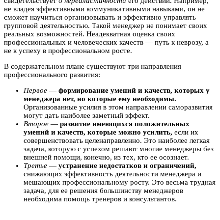
свидетельствует о
нереалистичности
его действий. Например,
не владея эффективными коммуникативными навыками, он не
сможет научиться организовывать и эффективно управлять
групповой деятельностью. Такой менеджер не понимает своих
реальных возможностей. Неадекватная оценка своих
профессиональных и человеческих качеств — путь к неврозу, а
не к успеху в профессиональном росте.
В содержательном плане существуют три направления
профессионального развития:
Первое
—
формирование умений и качеств, которых у
менеджера нет, но которые ему необходимы.
Организованные усилия в этом направлении саморазвития
могут дать наиболее заметный эффект.
Второе
—
развитие имеющихся положительных
умений и качеств, которые можно усилить,
если их
совершенствовать целенаправленно. Это наиболее легкая
задача, которую с успехом решают многие менеджеры без
внешней помощи, конечно, из тех, кто ее осознает.
Третье
—
устранение недостатков и ограничений,
снижающих эффективность деятельности менеджера и
мешающих профессиональному росту. Это весьма трудная
задача, для ее решения большинству менеджеров
необходима помощь тренеров и консультантов.