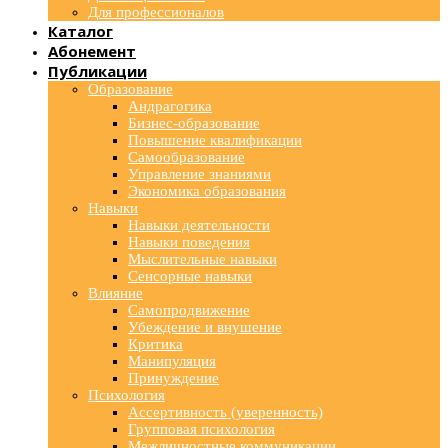
Для профессионалов
Каталог
Абонемент
Публикации
Образование
Андрагогика
Бизнес-образование
Повышение квалификации
Самообразование
Управление знаниями
Экономика образования
Навыки
Навыки деятельности
Навыки поведения
Мыслительные навыки
Сенсорные навыки
Влияние
Самопродвижение
Убеждение и внушение
Критика
Манипуляция
Принуждение
Психология
Ассертивность (уверенность)
Групповая психология
Межличностные коммуникации