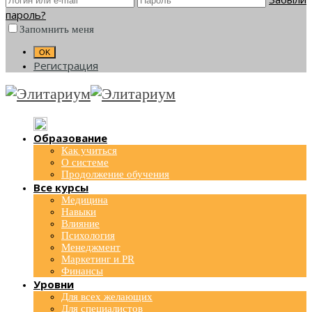
пароль?
Запомнить меня
Регистрация
Образование
Как учиться
О системе
Продолжение обучения
Все курсы
Медицина
Навыки
Влияние
Психология
Менеджмент
Маркетинг и PR
Финансы
Уровни
Для всех желающих
Для специалистов