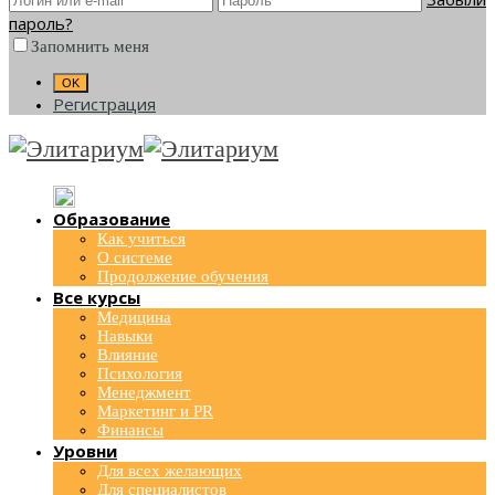
пароль?
Запомнить меня
Регистрация
Образование
Как учиться
О системе
Продолжение обучения
Все курсы
Медицина
Навыки
Влияние
Психология
Менеджмент
Маркетинг и PR
Финансы
Уровни
Для всех желающих
Для специалистов