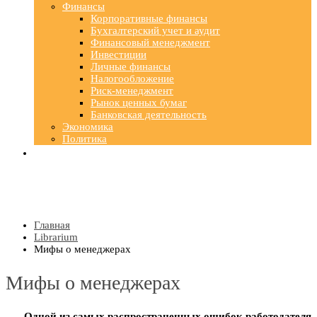
Финансы
Корпоративные финансы
Бухгалтерский учет и аудит
Финансовый менеджмент
Инвестиции
Личные финансы
Налогообложение
Риск-менеджмент
Рынок ценных бумаг
Банковская деятельность
Экономика
Политика
Главная
Librarium
Мифы о менеджерах
Мифы о менеджерах
Одной из самых распространенных ошибок работодателя