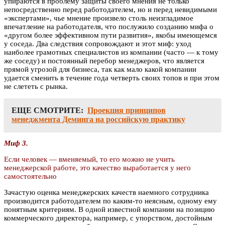
упираются в проблему защиты своего мнения не только
непосредственно перед работодателем, но и перед невидимыми
«экспертами», чье мнение произвело столь неизгладимое
впечатление на работодателя, что послужило созданию мифа о
«другом более эффективном пути развития», якобы имеющемся
у соседа. Два следствия сопровождают и этот миф: уход
наиболее грамотных специалистов из компании (часто — к тому
же соседу) и постоянный перебор менеджеров, что является
прямой угрозой для бизнеса, так как мало какой компании
удается сменить в течение года четверть своих топов и при этом
не слететь с рынка.
ЕЩЕ СМОТРИТЕ:
Проекция принципов
менеджмента Деминга на российскую практику
Миф 3.
Если человек — вменяемый, то его можно не учить
менеджерской работе, это качество выработается у него
самостоятельно
Зачастую оценка менеджерских качеств наемного сотрудника
производится работодателем по каким-то неясным, одному ему
понятным критериям. В одной известной компании на позицию
коммерческого директора, например, с упорством, достойным