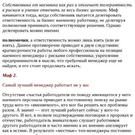
Собственника от наемника как раз и отличает толерантность
к рискам и умение отвечать за весь бизнес целиком
. Миф
начинается тогда, когда собственник пытается делегировать
ответственность за бизнес наемному работнику, не делегируя
полномочия принимать соответствующие решения. Однако
делегировать можно именно
полномочия
, а ответственность можно лишь взять (или не
взять). Данное противоречие приводит к двум следствиям:
краткосрочности работы любого профессионала на позиции
наемного менеджера с рисками собственника; укреплении
предпринимателя в мысли, что требуемый менеджер еще не
найден, и его стоит продолжать искать.
Миф 2.
Самый лучший менеджер работает не у вас
Отсутствие счастья работодателя по поводу имеющегося у него
наемного персонала приводит к постоянному поиску на рынке
труда кого-то «вменяемого», кто мог бы решить все проблемы
разом. А значит — этот лучший работает сейчас у кого-то
другого. И вот, в полном подтверждении поговорки о пророках и
отечестве, работодатель внимательно слушает работников
другого работодателя и часто именно к их мнению апеллирует
как к истине. В результате «местные» топ-менеджеры постоянно