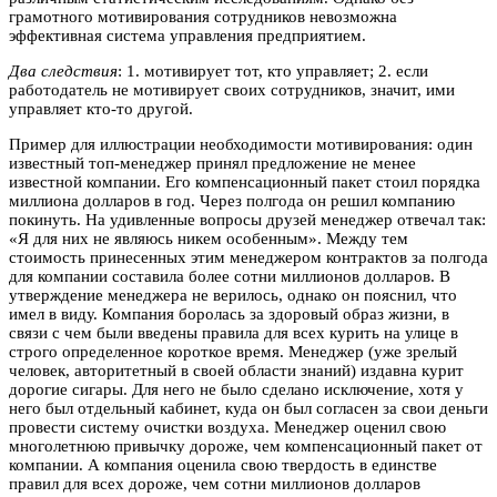
грамотного мотивирования сотрудников невозможна
эффективная система управления предприятием.
Два следствия
: 1. мотивирует тот, кто управляет; 2. если
работодатель не мотивирует своих сотрудников, значит, ими
управляет кто-то другой.
Пример для иллюстрации необходимости мотивирования: один
известный топ-менеджер принял предложение не менее
известной компании. Его компенсационный пакет стоил порядка
миллиона долларов в год. Через полгода он решил компанию
покинуть. На удивленные вопросы друзей менеджер отвечал так:
«Я для них не являюсь никем особенным». Между тем
стоимость принесенных этим менеджером контрактов за полгода
для компании составила более сотни миллионов долларов. В
утверждение менеджера не верилось, однако он пояснил, что
имел в виду. Компания боролась за здоровый образ жизни, в
связи с чем были введены правила для всех курить на улице в
строго определенное короткое время. Менеджер (уже зрелый
человек, авторитетный в своей области знаний) издавна курит
дорогие сигары. Для него не было сделано исключение, хотя у
него был отдельный кабинет, куда он был согласен за свои деньги
провести систему очистки воздуха. Менеджер оценил свою
многолетнюю привычку дороже, чем компенсационный пакет от
компании. А компания оценила свою твердость в единстве
правил для всех дороже, чем сотни миллионов долларов