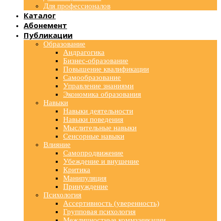
Для профессионалов
Каталог
Абонемент
Публикации
Образование
Андрагогика
Бизнес-образование
Повышение квалификации
Самообразование
Управление знаниями
Экономика образования
Навыки
Навыки деятельности
Навыки поведения
Мыслительные навыки
Сенсорные навыки
Влияние
Самопродвижение
Убеждение и внушение
Критика
Манипуляция
Принуждение
Психология
Ассертивность (уверенность)
Групповая психология
Межличностные коммуникации