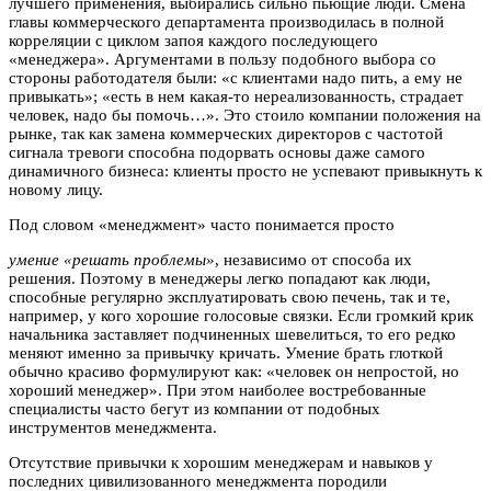
лучшего применения, выбирались сильно пьющие люди. Смена
главы коммерческого департамента производилась в полной
корреляции с циклом запоя каждого последующего
«менеджера». Аргументами в пользу подобного выбора со
стороны работодателя были: «с клиентами надо пить, а ему не
привыкать»; «есть в нем какая-то нереализованность, страдает
человек, надо бы помочь…». Это стоило компании положения на
рынке, так как замена коммерческих директоров с частотой
сигнала тревоги способна подорвать основы даже самого
динамичного бизнеса: клиенты просто не успевают привыкнуть к
новому лицу.
Под словом «менеджмент» часто понимается просто
умение «решать проблемы»
, независимо от способа их
решения. Поэтому в менеджеры легко попадают как люди,
способные регулярно эксплуатировать свою печень, так и те,
например, у кого хорошие голосовые связки. Если громкий крик
начальника заставляет подчиненных шевелиться, то его редко
меняют именно за привычку кричать. Умение брать глоткой
обычно красиво формулируют как: «человек он непростой, но
хороший менеджер». При этом наиболее востребованные
специалисты часто бегут из компании от подобных
инструментов менеджмента.
Отсутствие привычки к хорошим менеджерам и навыков у
последних цивилизованного менеджмента породили