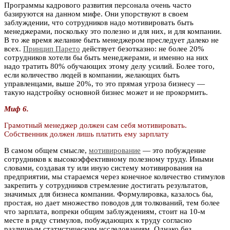
Программы кадрового развития персонала очень часто
базируются на данном мифе. Они упорствуют в своем
заблуждении, что сотрудников надо мотивировать быть
менеджерами, поскольку это полезно и для них, и для компании.
В то же время желание быть менеджером преследует далеко не
всех.
Принцип Парето
действует безотказно: не более 20%
сотрудников хотели бы быть менеджерами, и именно на них
надо тратить 80% обучающих этому делу усилий. Более того,
если количество людей в компании, желающих быть
управленцами, выше 20%, то это прямая угроза бизнесу —
такую надстройку основной бизнес может и не прокормить.
Миф 6.
Грамотный менеджер должен сам себя мотивировать.
Собственник должен лишь платить ему зарплату
В самом общем смысле,
мотивирование
— это побуждение
сотрудников к высокоэффективному полезному труду. Иными
словами, создавая ту или иную систему мотивирования на
предприятии, мы стараемся через конечное количество стимулов
закрепить у сотрудников стремление достигать результатов,
значимых для бизнеса компании. Формулировка, казалось бы,
простая, но дает множество поводов для толкований, тем более
что зарплата, вопреки общим заблуждениям, стоит на 10-м
месте в ряду стимулов, побуждающих к труду согласно
различным статистическим исследованиям. Однако без