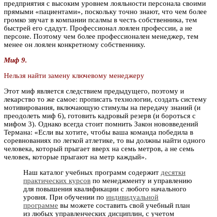
предприятия с высоким уровнем лояльности персонала своими
прямыми «пациентами», поскольку точно знают, что чем более
громко звучат в компании псалмы в честь собственника, тем
быстрей его сдадут. Профессионал лоялен профессии, а не
персоне. Поэтому чем более профессионален менеджер, тем
менее он лоялен конкретному собственнику.
Миф 9.
Нельзя найти замену ключевому менеджеру
Этот миф является следствием предыдущего, поэтому и
лекарство то же самое: прописать технологии, создать систему
мотивирования, включающую стимулы на передачу знаний (и
преодолеть миф 6), готовить кадровый резерв (и бороться с
мифом 3). Однако всегда стоит помнить Закон нововведений
Термана: «Если вы хотите, чтобы ваша команда победила в
соревнованиях по легкой атлетике, то вы должны найти одного
человека, который прыгает вверх на семь метров, а не семь
человек, которые прыгают на метр каждый».
Наш каталог учебных программ содержит
десятки
практических курсов
по менеджменту и управлению
для повышения квалификации с любого начального
уровня. При обучении по
индивидуальной
программе
вы можете составить свой учебный план
из любых управленческих дисциплин, с учетом