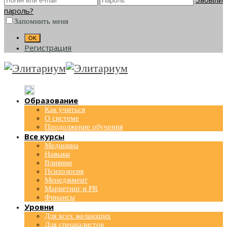
пароль?
Запомнить меня
Регистрация
Образование
Как учиться
О системе
Продолжение обучения
Все курсы
Медицина
Навыки
Влияние
Психология
Менеджмент
Маркетинг и PR
Финансы
Уровни
Для всех желающих
Для специалистов