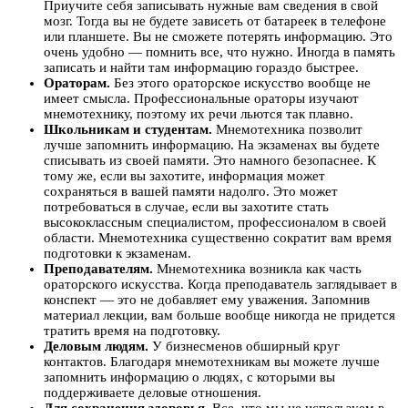
Приучите себя записывать нужные вам сведения в свой
мозг. Тогда вы не будете зависеть от батареек в телефоне
или планшете. Вы не сможете потерять информацию. Это
очень удобно — помнить все, что нужно. Иногда в память
записать и найти там информацию гораздо быстрее.
Ораторам.
Без этого ораторское искусство вообще не
имеет смысла. Профессиональные ораторы изучают
мнемотехнику, поэтому их речи льются так плавно.
Школьникам и студентам.
Мнемотехника позволит
лучше запомнить информацию. На экзаменах вы будете
списывать из своей памяти. Это намного безопаснее. К
тому же, если вы захотите, информация может
сохраняться в вашей памяти надолго. Это может
потребоваться в случае, если вы захотите стать
высококлассным специалистом, профессионалом в своей
области. Мнемотехника существенно сократит вам время
подготовки к экзаменам.
Преподавателям.
Мнемотехника возникла как часть
ораторского искусства. Когда преподаватель заглядывает в
конспект — это не добавляет ему уважения. Запомнив
материал лекции, вам больше вообще никогда не придется
тратить время на подготовку.
Деловым людям.
У бизнесменов обширный круг
контактов. Благодаря мнемотехникам вы можете лучше
запомнить информацию о людях, с которыми вы
поддерживаете деловые отношения.
Для сохранения здоровья.
Все, что мы не используем в