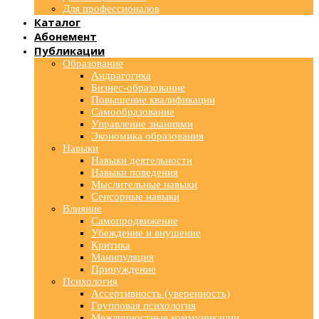
Для профессионалов
Каталог
Абонемент
Публикации
Образование
Андрагогика
Бизнес-образование
Повышение квалификации
Самообразование
Управление знаниями
Экономика образования
Навыки
Навыки деятельности
Навыки поведения
Мыслительные навыки
Сенсорные навыки
Влияние
Самопродвижение
Убеждение и внушение
Критика
Манипуляция
Принуждение
Психология
Ассертивность (уверенность)
Групповая психология
Межличностные коммуникации