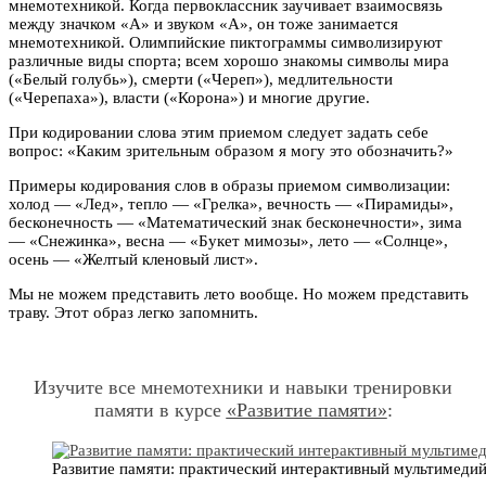
мнемотехникой. Когда первоклассник заучивает взаимосвязь
между значком «А» и звуком «А», он тоже занимается
мнемотехникой. Олимпийские пиктограммы символизируют
различные виды спорта; всем хорошо знакомы символы мира
(«Белый голубь»), смерти («Череп»), медлительности
(«Черепаха»), власти («Корона») и многие другие.
При кодировании слова этим приемом следует задать себе
вопрос: «Каким зрительным образом я могу это обозначить?»
Примеры кодирования слов в образы приемом символизации:
холод — «Лед», тепло — «Грелка», вечность — «Пирамиды»,
бесконечность — «Математический знак бесконечности», зима
— «Снежинка», весна — «Букет мимозы», лето — «Солнце»,
осень — «Желтый кленовый лист».
Мы не можем представить лето вообще. Но можем представить
траву. Этот образ легко запомнить.
Изучите все мнемотехники и навыки тренировки
памяти в курсе
«Развитие памяти»
:
Развитие памяти: практический интерактивный мультимеди