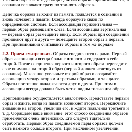
сознании возникают сразу по три-пять образов.
Цепочка образов выходит из памяти, появляется в сознании и
вновь исчезает в памяти. Всегда образуйте связи по
определенной системе. Если ассоциация горизонтальная —
первый образ размещайте слева. Если ассоциация вертикальная
— первый образ размещайте внизу. Если образы при соединении
проникают друг в друга — помещайте второй образ в первый.
При припоминании считывайте образы в том же порядке.
2.2. Прием «матрешка».
Образы соединяются парами. Первый
образ ассоциации всегда больше второго и содержит в себе
второй. После соединения первого и второго образа переведите
свое внимание на второй образ (первый должен исчезнуть из
сознания). Мысленно увеличьте второй образ и создавайте
ассоциацию между вторым и третьим образами, и так далее.
Образы постоянно вкладываются друг в друга. При этом в
ассоциации всегда должны быть четко видны только два образа.
Припоминание осуществляется аналогично. Представьте первый
образ и ждите, когда из памяти возникнет второй. Переключите
внимание на второй, увеличив его, и ждите появления третьего и
т. д. Обращаем ваше внимание: этот способ соединения образов
применяется очень интенсивно. Его следует тщательно
отработать. Первый образ соединяемой пары образов должен
быть намного больше второго. При мысленном увеличении