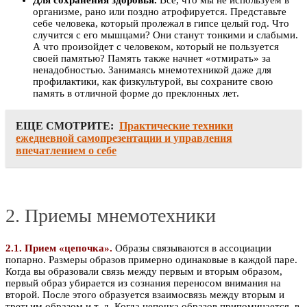
организме, рано или поздно атрофируется. Представьте
себе человека, который пролежал в гипсе целый год. Что
случится с его мышцами? Они станут тонкими и слабыми.
А что произойдет с человеком, который не пользуется
своей памятью? Память также начнет «отмирать» за
ненадобностью. Занимаясь мнемотехникой даже для
профилактики, как физкультурой, вы сохраните свою
память в отличной форме до преклонных лет.
ЕЩЕ СМОТРИТЕ:
Практические техники
ежедневной самопрезентации и управления
впечатлением о себе
2. Приемы мнемотехники
2.1. Прием «цепочка».
Образы связываются в ассоциации
попарно. Размеры образов примерно одинаковые в каждой паре.
Когда вы образовали связь между первым и вторым образом,
первый образ убирается из сознания переносом внимания на
второй. После этого образуется взаимосвязь между вторым и
третьим образом и т. д. Когда цепочка образов припоминается, в