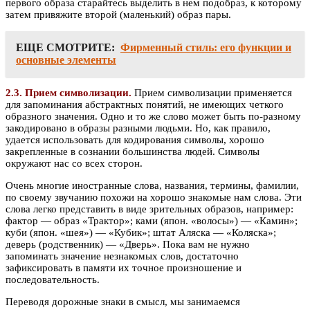
первого образа старайтесь выделить в нем подобраз, к которому
затем привяжите второй (маленький) образ пары.
ЕЩЕ СМОТРИТЕ:
Фирменный стиль: его функции и
основные элементы
2.3. Прием символизации.
Прием символизации применяется
для запоминания абстрактных понятий, не имеющих четкого
образного значения. Одно и то же слово может быть по-разному
закодировано в образы разными людьми. Но, как правило,
удается использовать для кодирования символы, хорошо
закрепленные в сознании большинства людей. Символы
окружают нас со всех сторон.
Очень многие иностранные слова, названия, термины, фамилии,
по своему звучанию похожи на хорошо знакомые нам слова. Эти
слова легко представить в виде зрительных образов, например:
фактор — образ «Трактор»; ками (япон. «волосы») — «Камин»;
куби (япон. «шея») — «Кубик»; штат Аляска — «Коляска»;
деверь (родственник) — «Дверь». Пока вам не нужно
запоминать значение незнакомых слов, достаточно
зафиксировать в памяти их точное произношение и
последовательность.
Переводя дорожные знаки в смысл, мы занимаемся