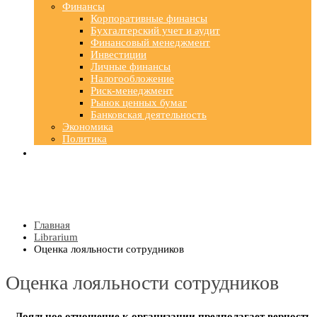
Финансы
Корпоративные финансы
Бухгалтерский учет и аудит
Финансовый менеджмент
Инвестиции
Личные финансы
Налогообложение
Риск-менеджмент
Рынок ценных бумаг
Банковская деятельность
Экономика
Политика
Главная
Librarium
Оценка лояльности сотрудников
Оценка лояльности сотрудников
Лояльное отношение к организации предполагает верность