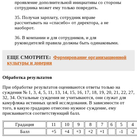
проявление дополнительной инициативы со стороны
сотрудника может ему только повредить.
35. Получая зарплату, сотрудник вправе
рассчитывать на «спасибо» от директора, а не
наоборот.
36. В компании и для сотрудников, и для
руководителей правила должны быть одинаковыми.
ЕЩЕ СМОТРИТЕ:
Формирование организационной
культуры и доверия
Обработка результатов
При обработке результатов оцениваются ответы только на
суждения № 1, 3, 4, 5, 11, 13, 14, 15, 16, 17, 18, 19, 20, 21, 22, 27,
32, 34. Остальные суждения не учитываются, они служат для
камуфляжа истинных целей исследования. В зависимости от
того, в какую градацию отнесено нужное суждение, ему
присваивается соответствующий балл.
Градация
11
10
9
8
7
6
5
4
Балл
+5
+4
+3
+2
+1
-1
-2