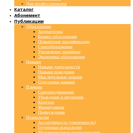
Для профессионалов
Каталог
Абонемент
Публикации
Образование
Андрагогика
Бизнес-образование
Повышение квалификации
Самообразование
Управление знаниями
Экономика образования
Навыки
Навыки деятельности
Навыки поведения
Мыслительные навыки
Сенсорные навыки
Влияние
Самопродвижение
Убеждение и внушение
Критика
Манипуляция
Принуждение
Психология
Ассертивность (уверенность)
Групповая психология
Межличностные коммуникации