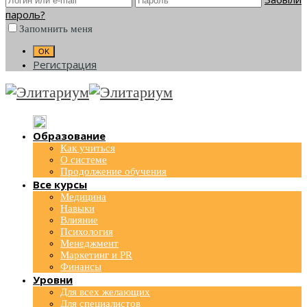
пароль?
Запомнить меня
Регистрация
Образование
Как учиться
О системе
Продолжение обучения
Все курсы
Медицина
Навыки
Влияние
Психология
Менеджмент
Маркетинг и PR
Финансы
Уровни
Для всех желающих
Для специалистов