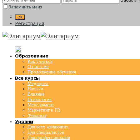
Запомнить меня
Регистрация
Образование
Как учиться
О системе
Продолжение обучения
Все курсы
Медицина
Навыки
Влияние
Психология
Менеджмент
Маркетинг и PR
Финансы
Уровни
Для всех желающих
Для специалистов
Для профессионалов