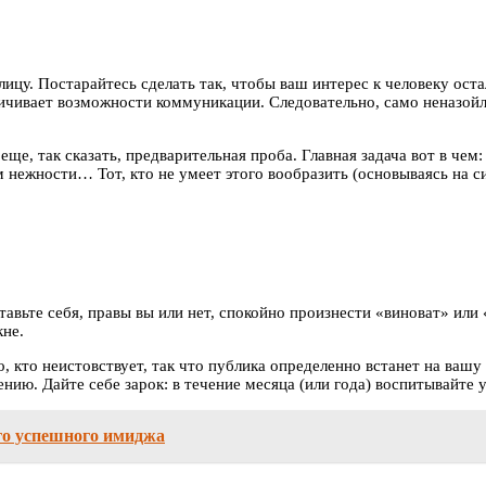
ицу. Постарайтесь сделать так, чтобы ваш интерес к человеку остал
аничивает возможности коммуникации. Следовательно, само неназо
то еще, так сказать, предварительная проба. Главная задача вот в
ости… Тот, кто не умеет этого вообразить (основываясь на сию
вьте себя, правы вы или нет, спокойно произнести «виноват» или «
кне.
 кто неистовствует, так что публика определенно встанет на вашу
ию. Дайте себе зарок: в течение месяца (или года) воспитывайте 
го успешного имиджа