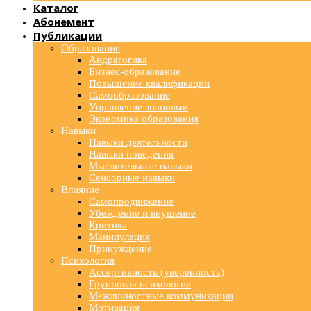
Каталог
Абонемент
Публикации
Образование
Андрагогика
Бизнес-образование
Повышение квалификации
Самообразование
Управление знаниями
Экономика образования
Навыки
Навыки деятельности
Навыки поведения
Мыслительные навыки
Сенсорные навыки
Влияние
Самопродвижение
Убеждение и внушение
Критика
Манипуляция
Принуждение
Психология
Ассертивность (уверенность)
Групповая психология
Межличностные коммуникации
Мотивация