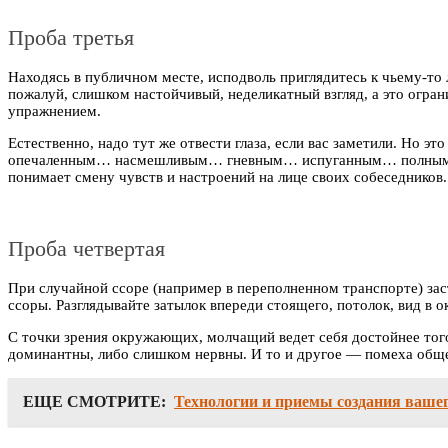
Проба третья
Находясь в публичном месте, исподволь приглядитесь к чьему-то л
пожалуй, слишком настойчивый, неделикатный взгляд, а это огр
упражнением.
Естественно, надо тут же отвести глаза, если вас заметили. Но э
опечаленным… насмешливым… гневным… испуганным… полным нежн
понимает смену чувств и настроений на лице своих собеседников.
Проба четвертая
При случайной ссоре (например в переполненном транспорте) заста
ссоры. Разглядывайте затылок впереди стоящего, потолок, вид в о
С точки зрения окружающих, молчащий ведет себя достойнее того,
доминантны, либо слишком нервны. И то и другое — помеха общен
ЕЩЕ СМОТРИТЕ:
Технологии и приемы создания ваше