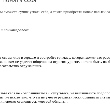
ы сможете лучше узнать себя, а также приобрести новые навыки с
 и психотерапевт.
 своем лице в зеркале и состройте гримасу, которая может вас рас
жно, вам не удается общение на игровом уровне, а стало быть, вы
ожелательство окружающих.
тавьте себя не «охорашиваться»: сутультесь, не выпячивайте подб
ит, не исключено, что вы не умеете реалистически оценивать ситуа
ами нередко становитесь жертвой обмана…