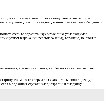
ся для него незаметным. Если не получается, значит, у вас,
йливое изучение другого взглядом должно стать вашим обыденным
 чем: попытайтесь вообразить изучаемое лицо улыбающимся…
минутном выражении реального лица), вероятно, не вполне
извините», а затем замолчать, как бы ни унижал вас партнер
 сторону. Не можете сдержаться? Значит, вы либо чересчур
у себя в подобных случаях хладнокровие и выдержку.