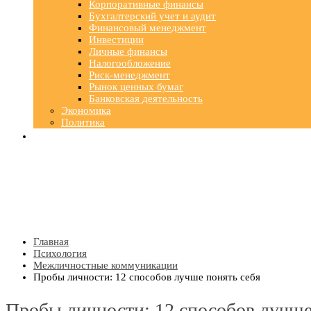
Корпоративные финансы
Бухгалтерский учет и аудит
Финансовый менеджмент
Инвестиции
Личные финансы
Налогообложение
Риск-менеджмент
Рынок ценных бумаг
Банковская деятельность
Экономика
Политика
Главная
Психология
Межличностные коммуникации
Пробы личности: 12 способов лучше понять себя
Пробы личности: 12 способов лучше