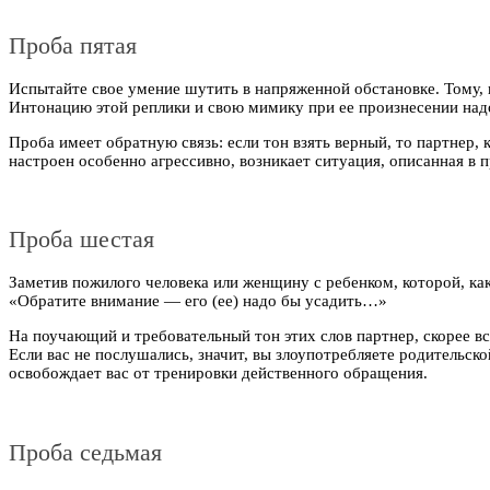
Проба пятая
Испытайте свое умение шутить в напряженной обстановке. Тому, к
Интонацию этой реплики и свою мимику при ее произнесении надо
Проба имеет обратную связь: если тон взять верный, то партнер, 
настроен особенно агрессивно, возникает ситуация, описанная в 
Проба шестая
Заметив пожилого человека или женщину с ребенком, которой, ка
«Обратите внимание — его (ее) надо бы усадить…»
На поучающий и требовательный тон этих слов партнер, скорее в
Если вас не послушались, значит, вы злоупотребляете родительско
освобождает вас от тренировки действенного обращения.
Проба седьмая