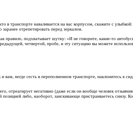
то в транспорте наваливается на вас корпусом, скажите с улыбкой:
 заранее отрепетировать перед зеркалом.
как правило, подхватывает шутку: «И не говорите, какие-то автобус
предыдущей, четвертой, пробе, и эту ситуацию вы можете использо
к и вам, негде сесть в переполненном транспорте, наклонитесь к 
сего, отреагирует негативно (даже если он вообще человек отзывч
й позицией либо, наоборот, заискивающе пристраиваетесь снизу. Ко