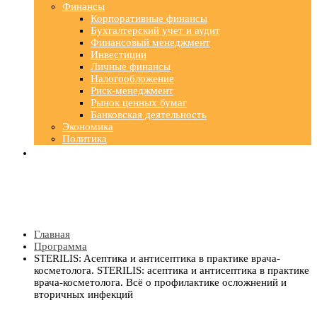
Финансы
Корпоративные финансы
Бухгалтерский учет и аудит
Финансовый менеджмент
Инвестиции
Личные финансы
Налогообложение
Риск-менеджмент
Рынок ценных бумаг
Банковская деятельность
Экономика
Политика
Главная
Программа
STERILIS: Aсептика и антисептика в практике врача-
косметолога. STERILIS: асептика и антисептика в практике
врача-косметолога. Всё о профилактике осложнений и
вторичных инфекций