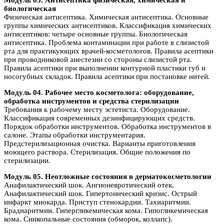
Модуль 03. Антисептика физическая, химическая и
биологическая
Физическая антисептика. Химическая антисептика. Основные
группы химических антисептиков. Классификация химических
антисептиков: четыре основные группы. Биологическая
антисептика. Проблема контаминации при работе в слизистой
рта для практикующих врачей-косметологов. Правила асептики
при проводниковой анестезии со стороны слизистой рта.
Правила асептики при выполнении контурной пластики губ и
носогубных складок. Правила асептики при постановке нитей.
Модуль 04. Рабочее место косметолога: оборудование,
обработка инструментов и средства стерилизации
Требования к рабочему месту эстетиста. Оборудование.
Классификация современных дезинфицирующих средств.
Порядок обработки инструментов. Обработка инструментов в
салоне. Этапы обработки инструментария.
Предстерилизационная очистка. Варианты приготовления
моющего раствора. Стерилизация. Общие положения по
стерилизации.
Модуль 05. Неотложные состояния в дерматокосметологии
Анафилактический шок. Ангионевротический отек.
Анафилактический шок. Гипертонический кризис. Острый
инфаркт миокарда. Приступ стенокардии. Тахиаритмии.
Брадиаритмии. Гипергликемическая кома. Гипогликемическая
кома. Синкопальные состояния (обморок, коллапс).