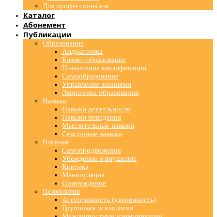
Для профессионалов
Каталог
Абонемент
Публикации
Образование
Андрагогика
Бизнес-образование
Повышение квалификации
Самообразование
Управление знаниями
Экономика образования
Навыки
Навыки деятельности
Навыки поведения
Мыслительные навыки
Сенсорные навыки
Влияние
Самопродвижение
Убеждение и внушение
Критика
Манипуляция
Принуждение
Психология
Ассертивность (уверенность)
Групповая психология
Межличностные коммуникации