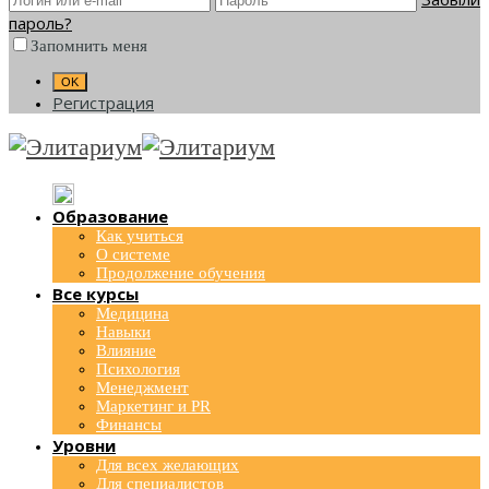
пароль?
Запомнить меня
Регистрация
Образование
Как учиться
О системе
Продолжение обучения
Все курсы
Медицина
Навыки
Влияние
Психология
Менеджмент
Маркетинг и PR
Финансы
Уровни
Для всех желающих
Для специалистов