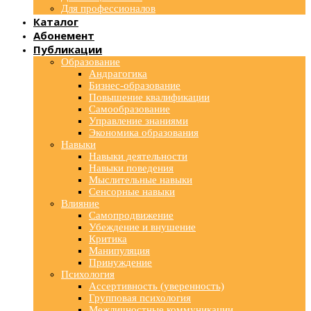
Для профессионалов
Каталог
Абонемент
Публикации
Образование
Андрагогика
Бизнес-образование
Повышение квалификации
Самообразование
Управление знаниями
Экономика образования
Навыки
Навыки деятельности
Навыки поведения
Мыслительные навыки
Сенсорные навыки
Влияние
Самопродвижение
Убеждение и внушение
Критика
Манипуляция
Принуждение
Психология
Ассертивность (уверенность)
Групповая психология
Межличностные коммуникации