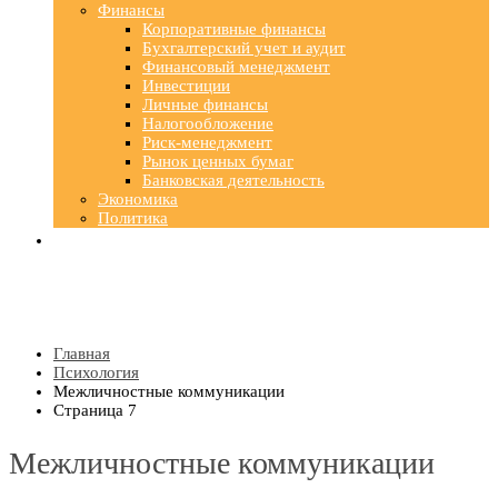
Финансы
Корпоративные финансы
Бухгалтерский учет и аудит
Финансовый менеджмент
Инвестиции
Личные финансы
Налогообложение
Риск-менеджмент
Рынок ценных бумаг
Банковская деятельность
Экономика
Политика
Главная
Психология
Межличностные коммуникации
Страница 7
Межличностные коммуникации