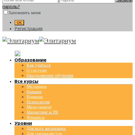
пароль?
Запомнить меня
Регистрация
Образование
Как учиться
О системе
Продолжение обучения
Все курсы
Медицина
Навыки
Влияние
Психология
Менеджмент
Маркетинг и PR
Финансы
Уровни
Для всех желающих
Для специалистов