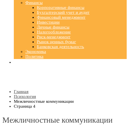
Финансы
Корпоративные финансы
Бухгалтерский учет и аудит
Финансовый менеджмент
Инвестиции
Личные финансы
Налогообложение
Риск-менеджмент
Рынок ценных бумаг
Банковская деятельность
Экономика
Политика
Главная
Психология
Межличностные коммуникации
Страница 4
Межличностные коммуникации