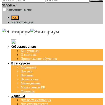
пароль?
Запомнить меня
Регистрация
Образование
Как учиться
О системе
Продолжение обучения
Все курсы
Медицина
Навыки
Влияние
Психология
Менеджмент
Маркетинг и PR
Финансы
Уровни
Для всех желающих
Для специалистов