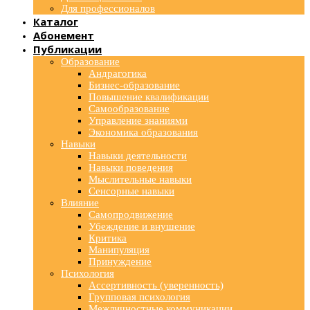
Для профессионалов
Каталог
Абонемент
Публикации
Образование
Андрагогика
Бизнес-образование
Повышение квалификации
Самообразование
Управление знаниями
Экономика образования
Навыки
Навыки деятельности
Навыки поведения
Мыслительные навыки
Сенсорные навыки
Влияние
Самопродвижение
Убеждение и внушение
Критика
Манипуляция
Принуждение
Психология
Ассертивность (уверенность)
Групповая психология
Межличностные коммуникации