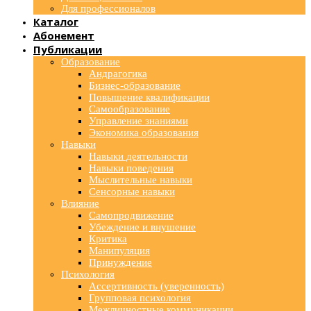
Для профессионалов
Каталог
Абонемент
Публикации
Образование
Андрагогика
Бизнес-образование
Повышение квалификации
Самообразование
Управление знаниями
Экономика образования
Навыки
Навыки деятельности
Навыки поведения
Мыслительные навыки
Сенсорные навыки
Влияние
Самопродвижение
Убеждение и внушение
Критика
Манипуляция
Принуждение
Психология
Ассертивность (уверенность)
Групповая психология
Межличностные коммуникации