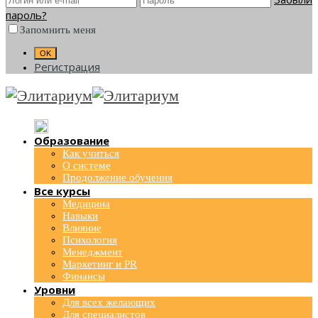
пароль?
Запомнить меня
Регистрация
Образование
Как учиться
О системе
Продолжение обучения
Все курсы
Медицина
Навыки
Влияние
Психология
Менеджмент
Маркетинг и PR
Финансы
Уровни
Для всех желающих
Для специалистов