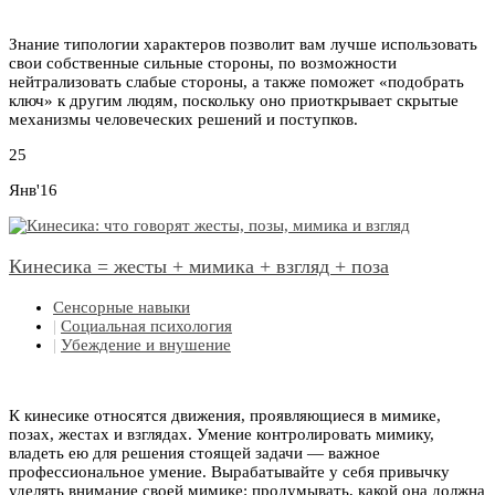
Знание типологии характеров позволит вам лучше использовать
свои собственные сильные стороны, по возможности
нейтрализовать слабые стороны, а также поможет «подобрать
ключ» к другим людям, поскольку оно приоткрывает скрытые
механизмы человеческих решений и поступков.
25
Янв'16
Кинесика = жесты + мимика + взгляд + поза
Сенсорные навыки
|
Социальная психология
|
Убеждение и внушение
К кинесике относятся движения, проявляющиеся в мимике,
позах, жестах и взглядах. Умение контролировать мимику,
владеть ею для решения стоящей задачи — важное
профессиональное умение. Вырабатывайте у себя привычку
уделять внимание своей мимике: продумывать, какой она должна