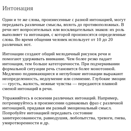
Интонация
Одни и те же слова, произнесенные с разной интонацией, могут
передавать различные смыслы, вплоть до противоположных. В
речи нет вопросительных или восклицательных знаков: их роль
выполняет та интонация, с которой произносятся определенные
слова. Во время общения человек использует от 10 до 20
различных нот.
Интонации создают общий мелодичный рисунок речи и
помогают удерживать внимание. Чем более резко падает
интонация, тем больше категоричности. При подчеркивании
формальной ситуации речь становится более монотонной.
Медленно поднимающиеся и неглубокие интонации выражают
неопределенность, недоумение или сомнение. Глубокие эмоции
— грусть, жалость, нежные чувства — передаются плавной
сменой интонаций в речи.
Упражняйтесь в освоении различных интонаций. Например,
потренируйтесь в произнесении одинаковых фраз с различной
интонацией, придавая им разный эмоциональный смысл.
Попробуйте интонацией передавать состояние
заинтересованности, равнодушия, любопытства, тревоги, гнева,
умиротворенности и др.