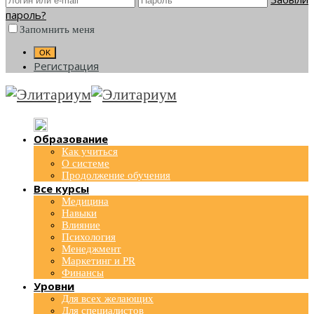
пароль?
Запомнить меня
Регистрация
Образование
Как учиться
О системе
Продолжение обучения
Все курсы
Медицина
Навыки
Влияние
Психология
Менеджмент
Маркетинг и PR
Финансы
Уровни
Для всех желающих
Для специалистов