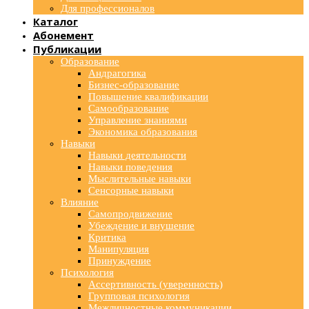
Для профессионалов
Каталог
Абонемент
Публикации
Образование
Андрагогика
Бизнес-образование
Повышение квалификации
Самообразование
Управление знаниями
Экономика образования
Навыки
Навыки деятельности
Навыки поведения
Мыслительные навыки
Сенсорные навыки
Влияние
Самопродвижение
Убеждение и внушение
Критика
Манипуляция
Принуждение
Психология
Ассертивность (уверенность)
Групповая психология
Межличностные коммуникации