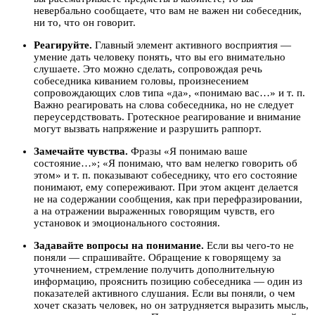
невербально сообщаете, что вам не важен ни собеседник,
ни то, что он говорит.
Реагируйте.
Главный элемент активного восприятия —
умение дать человеку понять, что вы его внимательно
слушаете. Это можно сделать, сопровождая речь
собеседника киванием головы, произнесением
сопровождающих слов типа «да», «понимаю вас…» и т. п.
Важно реагировать на слова собеседника, но не следует
переусердствовать. Гротескное реагирование и внимание
могут вызвать напряжение и разрушить раппорт.
Замечайте чувства.
Фразы «Я понимаю ваше
состояние…»; «Я понимаю, что вам нелегко говорить об
этом» и т. п. показывают собеседнику, что его состояние
понимают, ему сопереживают. При этом акцент делается
не на содержании сообщения, как при перефразировании,
а на отражении выраженных говорящим чувств, его
установок и эмоционального состояния.
Задавайте вопросы на понимание.
Если вы чего-то не
поняли — спрашивайте. Обращение к говорящему за
уточнением, стремление получить дополнительную
информацию, прояснить позицию собеседника — один из
показателей активного слушания. Если вы поняли, о чем
хочет сказать человек, но он затрудняется выразить мысль,