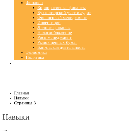
Финансы
Корпоративные финансы
Бухгалтерский учет и аудит
Финансовый менеджмент
Инвестиции
Личные финансы
Налогообложение
Риск-менеджмент
Рынок ценных бумаг
Банковская деятельность
Экономика
Политика
Главная
Навыки
Страница 3
Навыки