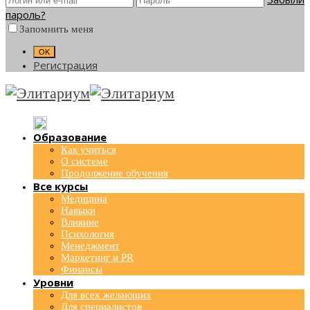
пароль?
Запомнить меня
Регистрация
Образование
Как учиться
О системе
Продолжение обучения
Все курсы
Медицина
Навыки
Влияние
Психология
Менеджмент
Маркетинг и PR
Финансы
Уровни
Для всех желающих
Для специалистов