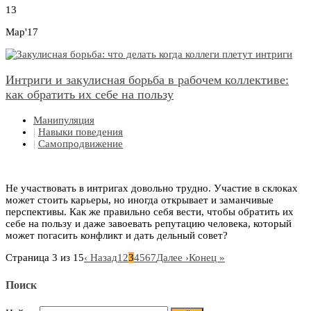
13
Мар'17
Интриги и закулисная борьба в рабочем коллективе:
как обратить их себе на пользу
Манипуляция
|
Навыки поведения
|
Самопродвижение
Не участвовать в интригах довольно трудно. Участие в склоках
может стоить карьеры, но иногда открывает и заманчивые
перспективы. Как же правильно себя вести, чтобы обратить их
себе на пользу и даже завоевать репутацию человека, который
может погасить конфликт и дать дельный совет?
Страница 3 из 15
‹ Назад
1
2
3
4
5
6
7
Далее ›
Конец »
Поиск