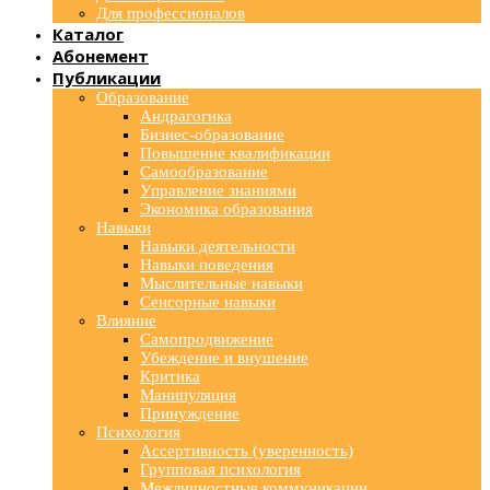
Для профессионалов
Каталог
Абонемент
Публикации
Образование
Андрагогика
Бизнес-образование
Повышение квалификации
Самообразование
Управление знаниями
Экономика образования
Навыки
Навыки деятельности
Навыки поведения
Мыслительные навыки
Сенсорные навыки
Влияние
Самопродвижение
Убеждение и внушение
Критика
Манипуляция
Принуждение
Психология
Ассертивность (уверенность)
Групповая психология
Межличностные коммуникации