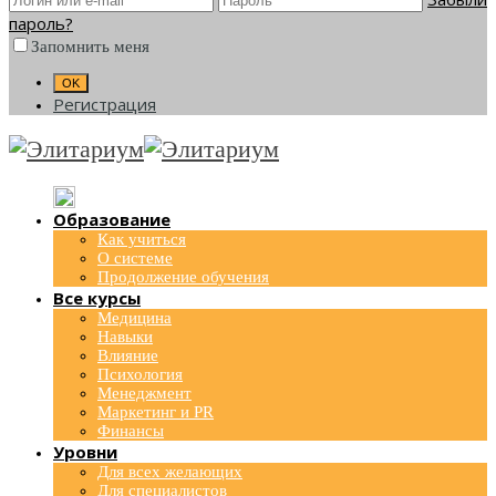
пароль?
Запомнить меня
Регистрация
Образование
Как учиться
О системе
Продолжение обучения
Все курсы
Медицина
Навыки
Влияние
Психология
Менеджмент
Маркетинг и PR
Финансы
Уровни
Для всех желающих
Для специалистов