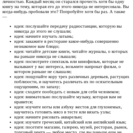
личностью. Каждый месяц он старался прочесть хотя бы одну
книгу на тему, которая его до этого никогда не интересовала. Вы
когда-нибудь пробовали это? Попробуйте хотя бы раз. А также
—
идея: послушайте передачу радиостанции, которую вы
никогда до этого не слушали;
идея: начните изучать латынь;
идея: закажите в ресторане какое-нибудь совершенно
незнакомое вам блюдо;
идея: читайте детские книги, читайте журналы, о которых
вы раньше никогда не слышали;
идея: посмотрите спектакль или кинофильм, которые не
вызывают у вас интереса, возьмите напрокат фильм, о
котором раньше не слышали;
идея: пощупайте кору трех различных деревьев, растущих
поблизости, и научитесь различать их по осязательным
ощущениям, по запаху;
идея: сходите пообедать с новым для себя человеком;
идея: внимательно послушайте музыку, которая вам не
нравится;
идея: изучите ноты или азбуку жестов для глухонемых,
научитесь готовить мясо в тесте или вязать узлы;
идея: начните рисовать акварелью;
идея: изучите греческий, китайский или английский язык;
идея: посетите магазин, галерею, музей, ресторан, рынок,
торговый центр — любое место, где вы раньше еще не