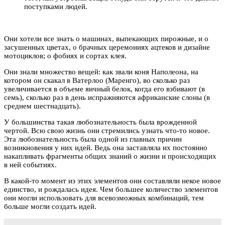
поступками людей.
Они хотели все знать о машинах, выпекающих пирожные, и о
засушенных цветах, о брачных церемониях ацтеков и дизайне
мотоциклов; о фобиях и сортах клея.
Они знали множество вещей: как звали коня Наполеона, на
котором он скакал в Ватерлоо (Маренго), во сколько раз
увеличивается в объеме яичный белок, когда его взбивают (в
семь), сколько раз в день испражняются африканские слоны (в
среднем шестнадцать).
У большинства такая любознательность была врожденной
чертой. Всю свою жизнь они стремились узнать что-то новое.
Эта любознательность была одной из главных причин
возникновения у них идей. Ведь она заставляла их постоянно
накапливать фрагменты общих знаний о жизни и происходящих
в ней событиях.
В какой-то момент из этих элементов они составляли некое новое
единство, и рождалась идея. Чем большее количество элементов
они могли использовать для всевозможных комбинаций, тем
больше могли создать идей.