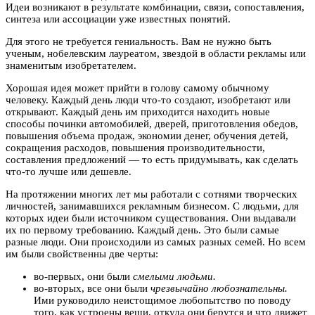
Идеи возникают в результате комбинации, связи, сопоставления,
синтеза или ассоциации уже известных понятий.
Для этого не требуется гениальность. Вам не нужно быть
ученым, нобелевским лауреатом, звездой в области рекламы или
знаменитым изобретателем.
Хорошая идея может прийти в голову самому обычному
человеку. Каждый день люди что-то создают, изобретают или
открывают. Каждый день им приходится находить новые
способы починки автомобилей, дверей, приготовления обедов,
повышения объема продаж, экономии денег, обучения детей,
сокращения расходов, повышения производительности,
составления предложений — то есть придумывать, как сделать
что-то лучше или дешевле.
На протяжении многих лет мы работали с сотнями творческих
личностей, занимавшихся рекламным бизнесом. С людьми, для
которых идеи были источником существования. Они выдавали
их по первому требованию. Каждый день. Это были самые
разные люди. Они происходили из самых разных семей. Но всем
им были свойственны две черты:
во-первых, они были
смелыми людьми.
во-вторых, все они были
чрезвычайно любознательны.
Ими руководило неистощимое любопытство по поводу
того, как устроены вещи, откуда они берутся и что движет