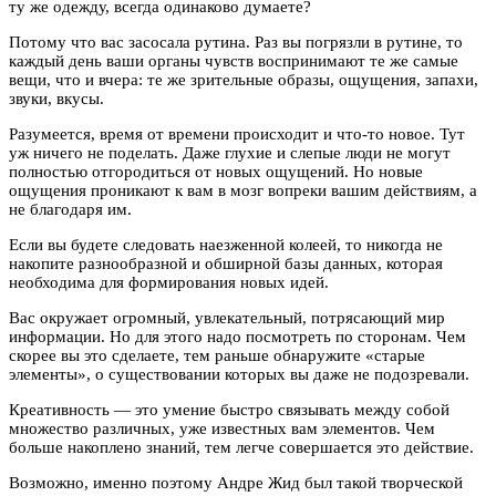
ту же одежду, всегда одинаково думаете?
Потому что вас засосала рутина. Раз вы погрязли в рутине, то
каждый день ваши органы чувств воспринимают те же самые
вещи, что и вчера: те же зрительные образы, ощущения, запахи,
звуки, вкусы.
Разумеется, время от времени происходит и что-то новое. Тут
уж ничего не поделать. Даже глухие и слепые люди не могут
полностью отгородиться от новых ощущений. Но новые
ощущения проникают к вам в мозг вопреки вашим действиям, а
не благодаря им.
Если вы будете следовать наезженной колеей, то никогда не
накопите разнообразной и обширной базы данных, которая
необходима для формирования новых идей.
Вас окружает огромный, увлекательный, потрясающий мир
информации. Но для этого надо посмотреть по сторонам. Чем
скорее вы это сделаете, тем раньше обнаружите «старые
элементы», о существовании которых вы даже не подозревали.
Креативность — это умение быстро связывать между собой
множество различных, уже известных вам элементов. Чем
больше накоплено знаний, тем легче совершается это действие.
Возможно, именно поэтому Андре Жид был такой творческой