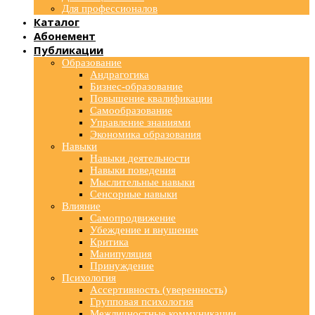
Для профессионалов
Каталог
Абонемент
Публикации
Образование
Андрагогика
Бизнес-образование
Повышение квалификации
Самообразование
Управление знаниями
Экономика образования
Навыки
Навыки деятельности
Навыки поведения
Мыслительные навыки
Сенсорные навыки
Влияние
Самопродвижение
Убеждение и внушение
Критика
Манипуляция
Принуждение
Психология
Ассертивность (уверенность)
Групповая психология
Межличностные коммуникации