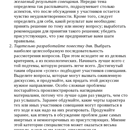
желаемый результат совещания.
Нередко тема
определена так расплывчато, подразумевает столько
аспектов, что после обсуждения у участников остается
чувство неудовлетворенности. Кроме того, следует
определить для себя, какой результат вам необходим:
принять решение по тому или иному вопросу; выработать
рекомендации для принятия такого решения; убедить
присутствующих, что уже предпринятые вами шаги
правильны.
Тщательно разработайте повестку дня.
Выбрать
наиболее целесообразную последовательность
рассмотрения вопросов. При этом исходите не из деловых
критериев, а из психологических. Начинать лучше всего с
той подтемы, которую решить легче всего. Достигнутый
таким образом «успех» подбодрит участников совещания.
Выделите вопросы, которые могут вызвать оживленную
дискуссию, и продумайте, как придать этой дискуссии
нужное направление. Особо сложные проблемы
постарайтесь проиллюстрировать наглядными
материалами, потому что лучше один раз увидеть, чем сто
раз услышать. Заранее обдумайте, какие черты характера
тех или иных участников совещания могут проявиться в
его ходе и как надо на них реагировать. Продумайте
заранее, как втянуть в обсуждение проблем даже самых
инертных и немногоречивых из присутствующих. Мнение
этой категории специалистов может оказаться весьма
ценным, и нельзя им давать отмалчиваться.