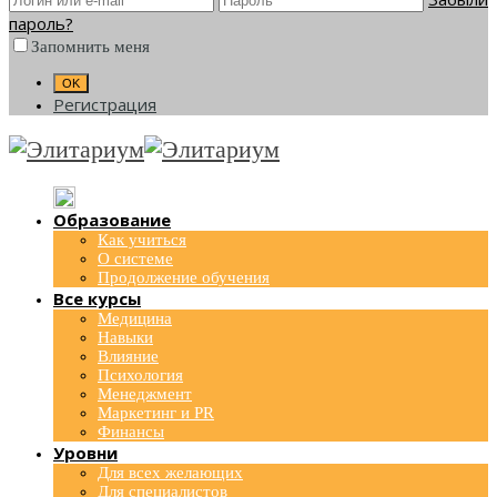
пароль?
Запомнить меня
Регистрация
Образование
Как учиться
О системе
Продолжение обучения
Все курсы
Медицина
Навыки
Влияние
Психология
Менеджмент
Маркетинг и PR
Финансы
Уровни
Для всех желающих
Для специалистов