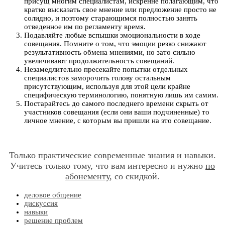
присущ многим специалистам, искренне полагающим, что
кратко высказать свое мнение или предложение просто не
солидно, и поэтому старающимся полностью занять
отведенное им по регламенту время.
Подавляйте любые вспышки эмоциональности в ходе
совещания. Помните о том, что эмоции резко снижают
результативность обмена мнениями, но зато сильно
увеличивают продолжительность совещаний.
Незамедлительно пресекайте попытки отдельных
специалистов заморочить голову остальным
присутствующим, используя для этой цели крайне
специфическую терминологию, понятную лишь им самим.
Постарайтесь до самого последнего времени скрыть от
участников совещания (если они ваши подчиненные) то
личное мнение, с которым вы пришли на это совещание.
Только практические современные знания и навыки.
Учитесь только тому, что вам интересно и нужно
по
абонементу
, со скидкой.
деловое общение
дискуссия
навыки
решение проблем