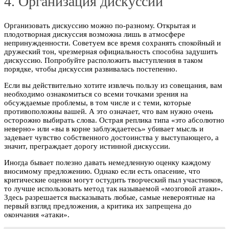
4. Организация дискуссии
Организовать дискуссию можно по-разному. Открытая и
плодотворная дискуссия возможна лишь в атмосфере
непринужденности. Советуем все время сохранять спокойный и
дружеский тон, чрезмерная официальность способна задушить
дискуссию. Попробуйте расположить выступления в таком
порядке, чтобы дискуссия развивалась постепенно.
Если вы действительно хотите извлечь пользу из совещания, вам
необходимо ознакомиться со всеми точками зрения на
обсуждаемые проблемы, в том числе и с теми, которые
противоположны вашей. А это означает, что вам нужно очень
осторожно выбирать слова. Острая реплика типа «это абсолютно
неверно» или «вы в корне заблуждаетесь» убивает мысль и
задевает чувство собственного достоинства у выступающего, а
значит, преграждает дорогу истинной дискуссии.
Иногда бывает полезно давать немедленную оценку каждому
вносимому предложению. Однако если есть опасение, что
критические оценки могут остудить творческий пыл участников,
то лучше использовать метод так называемой «мозговой атаки».
Здесь разрешается высказывать любые, самые невероятные на
первый взгляд предложения, а критика их запрещена до
окончания «атаки».