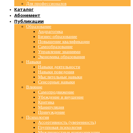
Для профессионалов
Каталог
Абонемент
Публикации
Образование
Андрагогика
Бизнес-образование
Повышение квалификации
Самообразование
Управление знаниями
Экономика образования
Навыки
Навыки деятельности
Навыки поведения
Мыслительные навыки
Сенсорные навыки
Влияние
Самопродвижение
Убеждение и внушение
Критика
Манипуляция
Принуждение
Психология
Ассертивность (уверенность)
Групповая психология
Межличностные коммуникации