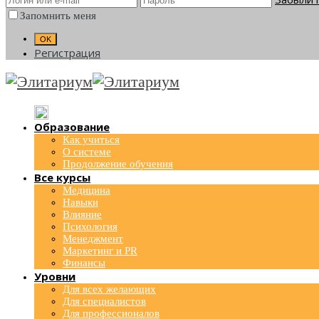
Запомнить меня
Регистрация
Образование
Как учиться
О системе
Продолжение обучения
Все курсы
Медицина
Навыки
Влияние
Психология
Менеджмент
Маркетинг и PR
Финансы
Уровни
Для всех желающих
Для специалистов
Для профессионалов