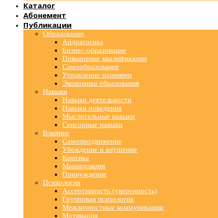
Каталог
Абонемент
Публикации
Образование
Андрагогика
Бизнес-образование
Повышение квалификации
Самообразование
Управление знаниями
Экономика образования
Навыки
Навыки деятельности
Навыки поведения
Мыслительные навыки
Сенсорные навыки
Влияние
Самопродвижение
Убеждение и внушение
Критика
Манипуляция
Принуждение
Психология
Ассертивность (уверенность)
Групповая психология
Межличностные коммуникации
Мотивация