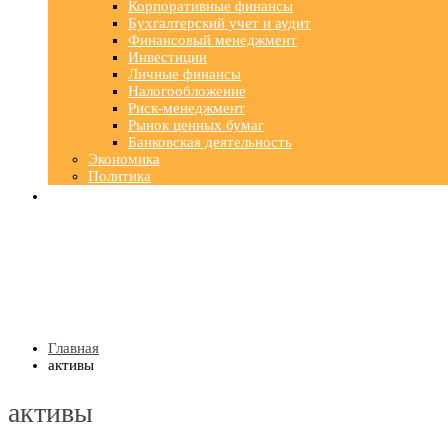
Корпоративные финансы
Бухгалтерский учет и аудит
Финансовый менеджмент
Инвестиции
Личные финансы
Налогообложение
Риск-менеджмент
Рынок ценных бумаг
Банковская деятельность
Экономика
Политика
Главная
активы
активы