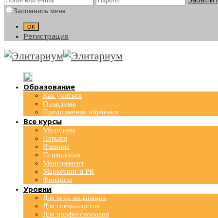
Запомнить меня
Регистрация
Образование
Как учиться
О системе
Продолжение обучения
Все курсы
Медицина
Навыки
Влияние
Психология
Менеджмент
Маркетинг и PR
Финансы
Уровни
Для всех желающих
Для специалистов
Для профессионалов