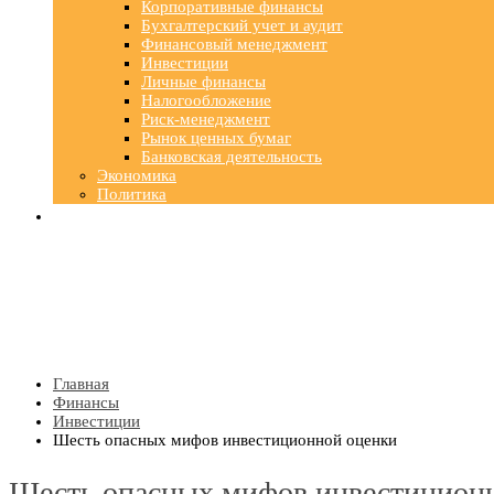
Корпоративные финансы
Бухгалтерский учет и аудит
Финансовый менеджмент
Инвестиции
Личные финансы
Налогообложение
Риск-менеджмент
Рынок ценных бумаг
Банковская деятельность
Экономика
Политика
Главная
Финансы
Инвестиции
Шесть опасных мифов инвестиционной оценки
Шесть опасных мифов инвестицион