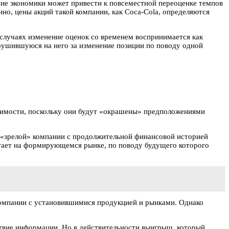
ние экономики может привести к повсеместной переоценке темпов
но, цены акций такой компании, как Coca-Cola, определяются
 случаях изменение оценок со временем воспринимается как
брушившуюся на него за изменение позиции по поводу одной
оимости, поскольку они будут «окрашены» предположениями
и «зрелой» компании с продолжительной финансовой историей
ботает на формирующемся рынке, по поводу будущего которого
 компании с установившимися продукцией и рынками. Однако
твие информации. Но в действительности выигрыш, который