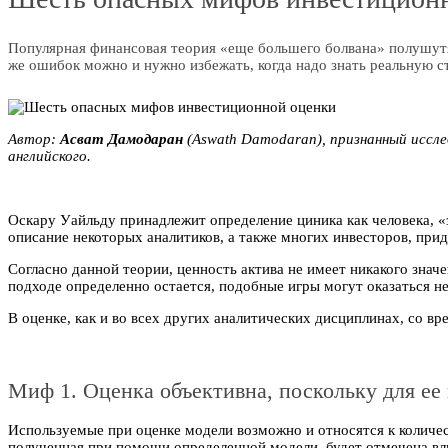
Популярная финансовая теория «еще большего болвана» полушутя 
же ошибок можно и нужно избежать, когда надо знать реальную с
Автор:
Асват Дамодаран
(Aswath Damodaran), признанный иссл
английского.
Оскару Уайльду принадлежит определение циника как человека, «
описание некоторых аналитиков, а также многих инвесторов, при
Согласно данной теории, ценность актива не имеет никакого зна
подходе определенно остается, подобные игры могут оказаться н
В оценке, как и во всех других аналитических дисциплинах, со 
Миф 1. Оценка объективна, поскольку для ее
Используемые при оценке модели возможно и относятся к количес
полученная при помощи определенной модели, будет отмечена вл