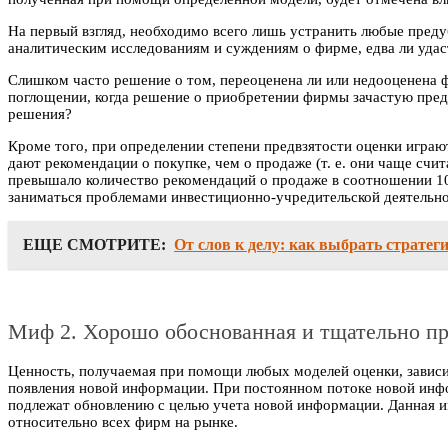
На первый взгляд, необходимо всего лишь устранить любые преду
аналитическим исследованиям и суждениям о фирме, едва ли удас
Слишком часто решение о том, переоценена ли или недооценена ф
поглощении, когда решение о приобретении фирмы зачастую предш
решения?
Кроме того, при определении степени предвзятости оценки играю
дают рекомендации о покупке, чем о продаже (т. е. они чаще с
превышало количество рекомендаций о продаже в соотношении 10:
заниматься проблемами инвестиционно-учредительской деятельно
ЕЩЕ СМОТРИТЕ:
От слов к делу: как выбрать страте
Миф 2. Хорошо обоснованная и тщательно про
Ценность, получаемая при помощи любых моделей оценки, зависит
появления новой информации. При постоянном потоке новой инф
подлежат обновлению с целью учета новой информации. Данная и
относительно всех фирм на рынке.