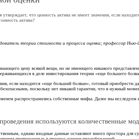
утверждает, что ценность актива не имеет значения, если находит
тоимость актива?
едователь теории стоимости и процесса оценки; профессор Нью-й
знающего цену всякой вещи, но не имеющего никакого представлен
держивающихся в деле инвестирования теории «еще большего болва
чения, если находится «еще больший болван», готовый приобрести 
ебезопасными, поскольку нет никакой гарантии, что в нужный моме
временем распространились собственные мифы. Далее мы исследуем и
 проведения используются количественные мо
твенным, однако входные данные оставляют много простора для су
иянием привнесенных в процесс оценки предубеждений.