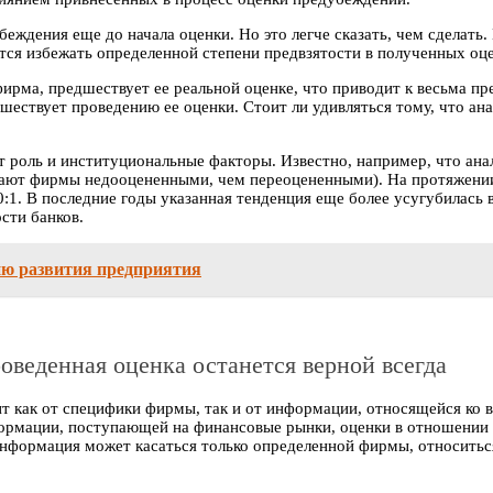
беждения еще до начала оценки. Но это легче сказать, чем сделат
тся избежать определенной степени предвзятости в полученных оц
ирма, предшествует ее реальной оценке, что приводит к весьма пр
ествует проведению ее оценки. Стоит ли удивляться тому, что ан
т роль и институциональные факторы. Известно, например, что ан
читают фирмы недооцененными, чем переоцененными). На протяжени
1. В последние годы указанная тенденция еще более усугубилась 
сти банков.
гию развития предприятия
веденная оценка останется верной всегда
 как от специфики фирмы, так и от информации, относящейся ко вс
ормации, поступающей на финансовые рынки, оценки в отношении
нформация может касаться только определенной фирмы, относиться