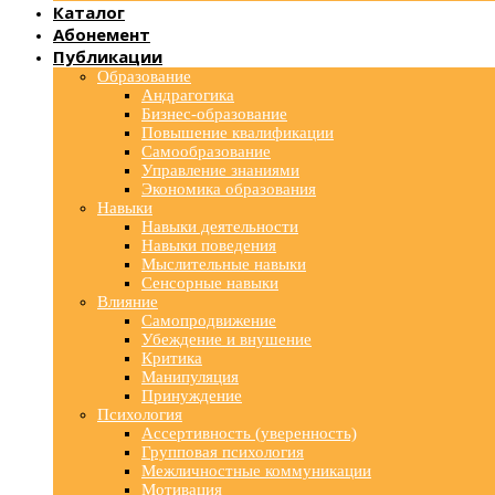
Каталог
Абонемент
Публикации
Образование
Андрагогика
Бизнес-образование
Повышение квалификации
Самообразование
Управление знаниями
Экономика образования
Навыки
Навыки деятельности
Навыки поведения
Мыслительные навыки
Сенсорные навыки
Влияние
Самопродвижение
Убеждение и внушение
Критика
Манипуляция
Принуждение
Психология
Ассертивность (уверенность)
Групповая психология
Межличностные коммуникации
Мотивация