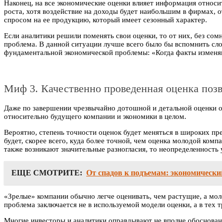
Наконец, на все экономические оценки влияет информация относи
роста, хотя воздействие на доходы будет наибольшим в фирмах, 
спросом на ее продукцию, который имеет сезонный характер.
Если аналитики решили поменять свои оценки, то от них, без со
проблема. В данной ситуации лучше всего было бы вспомнить сло
фундаментальной экономической проблемы: «Когда факты изменяют
Миф 3. Качественно проведенная оценка позв
Даже по завершении чрезвычайно дотошной и детальной оценки о
относительно будущего компании и экономики в целом.
Вероятно, степень точности оценок будет меняться в широких пр
будет, скорее всего, куда более точной, чем оценка молодой ко
также возникают значительные разногласия, то неопределенность
ЕЩЕ СМОТРИТЕ:
От спадов к подъемам: экономически
«Зрелые» компании обычно легче оценивать, чем растущие, а мо
проблема заключается не в используемой модели оценки, а в тех 
Многие инвесторы и аналитики оправдывают не вполне обоснован