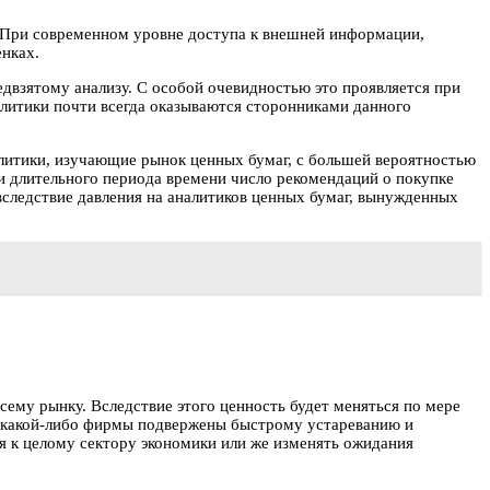
ь. При современном уровне доступа к внешней информации,
енках.
едвзятому анализу. С особой очевидностью это проявляется при
алитики почти всегда оказываются сторонниками данного
алитики, изучающие рынок ценных бумаг, с большей вероятностью
и длительного периода времени число рекомендаций о покупке
вследствие давления на аналитиков ценных бумаг, вынужденных
ему рынку. Вследствие этого ценность будет меняться по мере
 какой-либо фирмы подвержены быстрому устареванию и
 к целому сектору экономики или же изменять ожидания