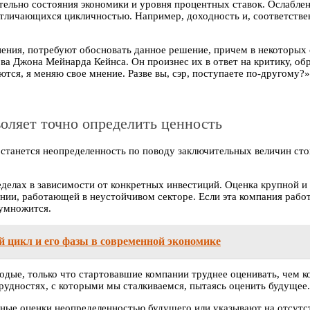
тельно состояния экономики и уровня процентных ставок. Ослабле
отличающихся цикличностью. Например, доходность и, соответствен
мнения, потребуют обосновать данное решение, причем в некоторых
ва Джона Мейнарда Кейнса. Он произнес их в ответ на критику, о
ся, я меняю свое мнение. Разве вы, сэр, поступаете по-другому?»
оляет точно определить ценность
станется неопределенность по поводу заключительных величин ст
еделах в зависимости от конкретных инвестиций. Оценка крупной 
мпании, работающей в неустойчивом секторе. Если эта компания ра
 умножится.
й цикл и его фазы в современной экономике
лодые, только что стартовавшие компании труднее оценивать, чем
трудностях, с которыми мы сталкиваемся, пытаясь оценить будущее.
ные оценки неопределенностью будущего или указывают на отсутс