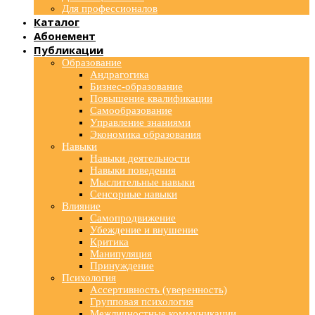
Для профессионалов
Каталог
Абонемент
Публикации
Образование
Андрагогика
Бизнес-образование
Повышение квалификации
Самообразование
Управление знаниями
Экономика образования
Навыки
Навыки деятельности
Навыки поведения
Мыслительные навыки
Сенсорные навыки
Влияние
Самопродвижение
Убеждение и внушение
Критика
Манипуляция
Принуждение
Психология
Ассертивность (уверенность)
Групповая психология
Межличностные коммуникации