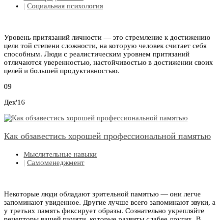
|
Социальная психология
Уровень притязаний личности — это стремление к достижению
цели той степени сложности, на которую человек считает себя
способным. Люди c реалистическим уровнем притязаний
отличаются уверенностью, настойчивостью в достижении своих
целей и большей продуктивностью.
09
Дек'16
Как обзавестись хорошей профессиональной памятью
Мыслительные навыки
|
Самоменеджмент
Некоторые люди обладают зрительной памятью — они легче
запоминают увиденное. Другие лучше всего запоминают звуки, а
у третьих память фиксирует образы. Сознательно укрепляйте
рецепторы вашей памяти, которые развиты слабее других. В