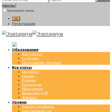
пароль?
Запомнить меня
Регистрация
Образование
Как учиться
О системе
Продолжение обучения
Все курсы
Медицина
Навыки
Влияние
Психология
Менеджмент
Маркетинг и PR
Финансы
Уровни
Для всех желающих
Для специалистов